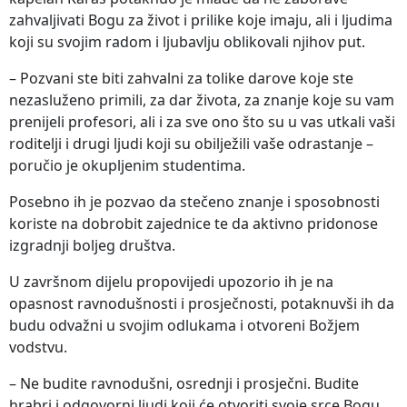
zahvaljivati Bogu za život i prilike koje imaju, ali i ljudima
koji su svojim radom i ljubavlju oblikovali njihov put.
– Pozvani ste biti zahvalni za tolike darove koje ste
nezasluženo primili, za dar života, za znanje koje su vam
prenijeli profesori, ali i za sve ono što su u vas utkali vaši
roditelji i drugi ljudi koji su obilježili vaše odrastanje –
poručio je okupljenim studentima.
Posebno ih je pozvao da stečeno znanje i sposobnosti
koriste na dobrobit zajednice te da aktivno pridonose
izgradnji boljeg društva.
U završnom dijelu propovijedi upozorio ih je na
opasnost ravnodušnosti i prosječnosti, potaknuvši ih da
budu odvažni u svojim odlukama i otvoreni Božjem
vodstvu.
– Ne budite ravnodušni, osrednji i prosječni. Budite
hrabri i odgovorni ljudi koji će otvoriti svoje srce Bogu