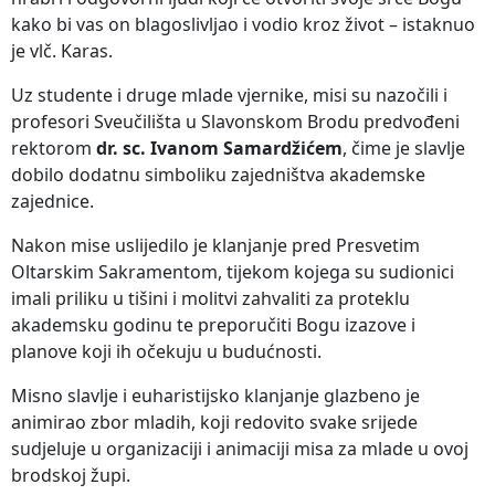
kako bi vas on blagoslivljao i vodio kroz život – istaknuo
je vlč. Karas.
Uz studente i druge mlade vjernike, misi su nazočili i
profesori Sveučilišta u Slavonskom Brodu predvođeni
rektorom
dr. sc. Ivanom Samardžićem
, čime je slavlje
dobilo dodatnu simboliku zajedništva akademske
zajednice.
Nakon mise uslijedilo je klanjanje pred Presvetim
Oltarskim Sakramentom, tijekom kojega su sudionici
imali priliku u tišini i molitvi zahvaliti za proteklu
akademsku godinu te preporučiti Bogu izazove i
planove koji ih očekuju u budućnosti.
Misno slavlje i euharistijsko klanjanje glazbeno je
animirao zbor mladih, koji redovito svake srijede
sudjeluje u organizaciji i animaciji misa za mlade u ovoj
brodskoj župi.