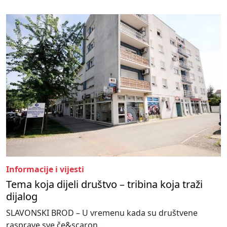
Informacije i vijesti
Tema koja dijeli društvo – tribina koja traži
dijalog
SLAVONSKI BROD – U vremenu kada su društvene
rasprave sve če&scaron...