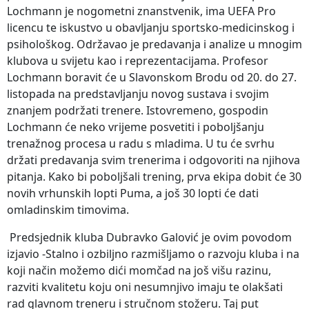
Lochmann je nogometni znanstvenik, ima UEFA Pro
licencu te iskustvo u obavljanju sportsko-medicinskog i
psihološkog. Održavao je predavanja i analize u mnogim
klubova u svijetu kao i reprezentacijama. Profesor
Lochmann boravit će u Slavonskom Brodu od 20. do 27.
listopada na predstavljanju novog sustava i svojim
znanjem podržati trenere. Istovremeno, gospodin
Lochmann će neko vrijeme posvetiti i poboljšanju
trenažnog procesa u radu s mladima. U tu će svrhu
držati predavanja svim trenerima i odgovoriti na njihova
pitanja. Kako bi poboljšali trening, prva ekipa dobit će 30
novih vrhunskih lopti Puma, a još 30 lopti će dati
omladinskim timovima.
Predsjednik kluba Dubravko Galović je ovim povodom
izjavio -Stalno i ozbiljno razmišljamo o razvoju kluba i na
koji način možemo dići momčad na još višu razinu,
razviti kvalitetu koju oni nesumnjivo imaju te olakšati
rad glavnom treneru i stručnom stožeru. Taj put