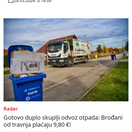
28.03.2026. u 16:00
Radar
Gotovo duplo skuplji odvoz otpada: Brođani
od travnja plaćaju 9,80 €!