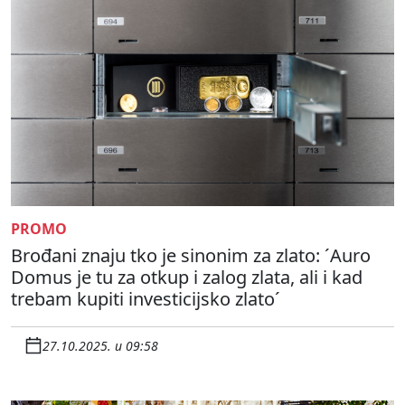
PROMO
Brođani znaju tko je sinonim za zlato: ´Auro
Domus je tu za otkup i zalog zlata, ali i kad
trebam kupiti investicijsko zlato´
27.10.2025. u 09:58