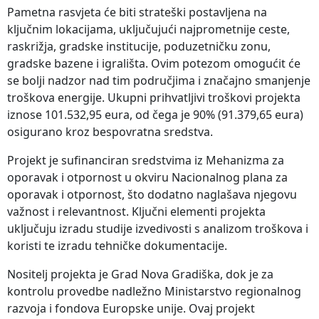
Pametna rasvjeta će biti strateški postavljena na
ključnim lokacijama, uključujući najprometnije ceste,
raskrižja, gradske institucije, poduzetničku zonu,
gradske bazene i igrališta. Ovim potezom omogućit će
se bolji nadzor nad tim područjima i značajno smanjenje
troškova energije. Ukupni prihvatljivi troškovi projekta
iznose 101.532,95 eura, od čega je 90% (91.379,65 eura)
osigurano kroz bespovratna sredstva.
Projekt je sufinanciran sredstvima iz Mehanizma za
oporavak i otpornost u okviru Nacionalnog plana za
oporavak i otpornost, što dodatno naglašava njegovu
važnost i relevantnost. Ključni elementi projekta
uključuju izradu studije izvedivosti s analizom troškova i
koristi te izradu tehničke dokumentacije.
Nositelj projekta je Grad Nova Gradiška, dok je za
kontrolu provedbe nadležno Ministarstvo regionalnog
razvoja i fondova Europske unije. Ovaj projekt