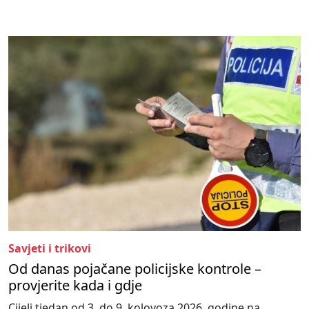
Savjeti i trikovi
Od danas pojačane policijske kontrole –
provjerite kada i gdje
Cijeli tjedan od 3. do 9. kolovoza 2026. godine na