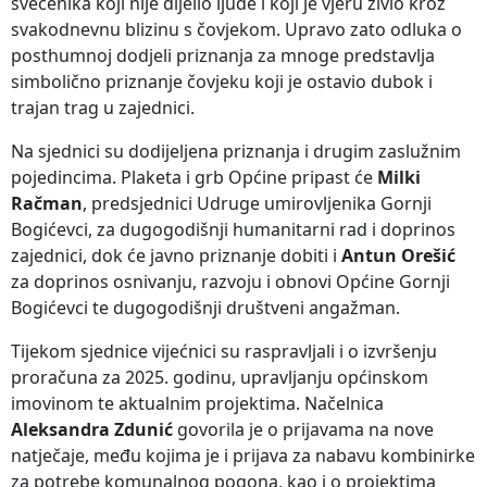
svećenika koji nije dijelio ljude i koji je vjeru živio kroz
svakodnevnu blizinu s čovjekom. Upravo zato odluka o
posthumnoj dodjeli priznanja za mnoge predstavlja
simbolično priznanje čovjeku koji je ostavio dubok i
trajan trag u zajednici.
Na sjednici su dodijeljena priznanja i drugim zaslužnim
pojedincima. Plaketa i grb Općine pripast će
Milki
Račman
, predsjednici Udruge umirovljenika Gornji
Bogićevci, za dugogodišnji humanitarni rad i doprinos
zajednici, dok će javno priznanje dobiti i
Antun Orešić
za doprinos osnivanju, razvoju i obnovi Općine Gornji
Bogićevci te dugogodišnji društveni angažman.
Tijekom sjednice vijećnici su raspravljali i o izvršenju
proračuna za 2025. godinu, upravljanju općinskom
imovinom te aktualnim projektima. Načelnica
Aleksandra Zdunić
govorila je o prijavama na nove
natječaje, među kojima je i prijava za nabavu kombinirke
za potrebe komunalnog pogona, kao i o projektima