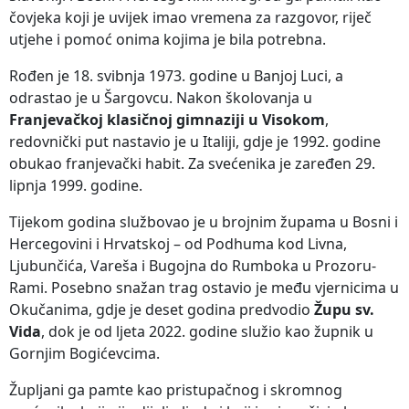
čovjeka koji je uvijek imao vremena za razgovor, riječ
utjehe i pomoć onima kojima je bila potrebna.
Rođen je 18. svibnja 1973. godine u Banjoj Luci, a
odrastao je u Šargovcu. Nakon školovanja u
Franjevačkoj klasičnoj gimnaziji u Visokom
,
redovnički put nastavio je u Italiji, gdje je 1992. godine
obukao franjevački habit. Za svećenika je zaređen 29.
lipnja 1999. godine.
Tijekom godina službovao je u brojnim župama u Bosni i
Hercegovini i Hrvatskoj – od Podhuma kod Livna,
Ljubunčića, Vareša i Bugojna do Rumboka u Prozoru-
Rami. Posebno snažan trag ostavio je među vjernicima u
Okučanima, gdje je deset godina predvodio
Župu sv.
Vida
, dok je od ljeta 2022. godine služio kao župnik u
Gornjim Bogićevcima.
Župljani ga pamte kao pristupačnog i skromnog