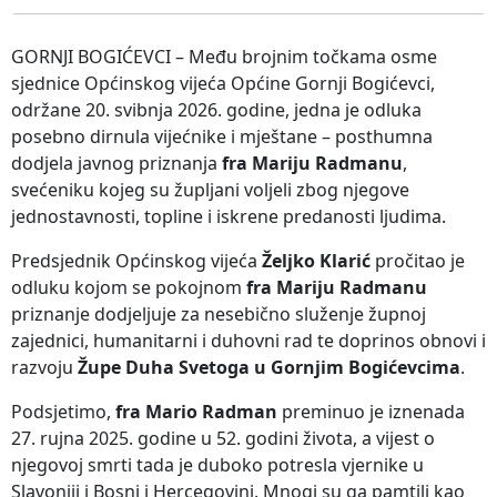
GORNJI BOGIĆEVCI – Među brojnim točkama osme
sjednice Općinskog vijeća Općine Gornji Bogićevci,
održane 20. svibnja 2026. godine, jedna je odluka
posebno dirnula vijećnike i mještane – posthumna
dodjela javnog priznanja
fra Mariju Radmanu
,
svećeniku kojeg su župljani voljeli zbog njegove
jednostavnosti, topline i iskrene predanosti ljudima.
Predsjednik Općinskog vijeća
Željko Klarić
pročitao je
odluku kojom se pokojnom
fra Mariju Radmanu
priznanje dodjeljuje za nesebično služenje župnoj
zajednici, humanitarni i duhovni rad te doprinos obnovi i
razvoju
Župe Duha Svetoga u Gornjim Bogićevcima
.
Podsjetimo,
fra Mario Radman
preminuo je iznenada
27. rujna 2025. godine u 52. godini života, a vijest o
njegovoj smrti tada je duboko potresla vjernike u
Slavoniji i Bosni i Hercegovini. Mnogi su ga pamtili kao