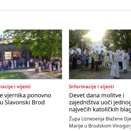
acije i vijesti
Informacije i vijesti
e vjernika ponovno
Devet dana molitve i
 u Slavonski Brod
zajedništva uoči jedno
najvećih katoličkih bl
Župa Uznesenja Blažene Dje
Marije u Brodskom Vinogorj