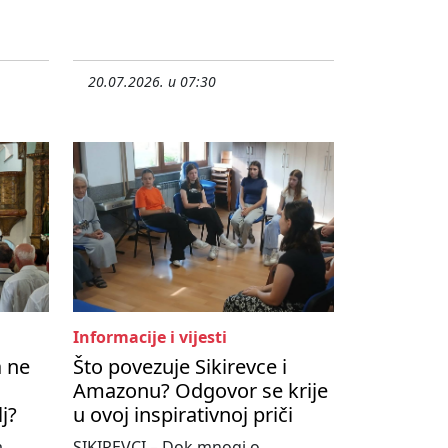
20.07.2026. u 07:30
Informacije i vijesti
a ne
Što povezuje Sikirevce i
Amazonu? Odgovor se krije
lj?
u ovoj inspirativnoj priči
,
SIKIREVCI – Dok mnogi o