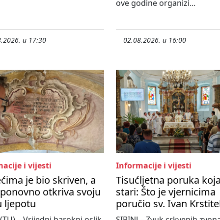
ove godine organizi...
.2026. u 17:30
02.08.2026. u 16:00
acije i vijesti
Informacije i vijesti
ećima je bio skriven, a
Tisućljetna poruka koj
ponovno otkriva svoju
stari: Što je vjernicima
 ljepotu
poručio sv. Ivan Krstite
 (TU) – Vrijedni barokni oslik
SIBINJ – Zvuk crkvenih zvona