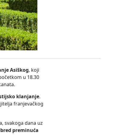
anje Asiškog
, koji
s početkom u 18.30
kanata.
tijsko klanjanje
.
jitelja franjevačkog
ada, svakoga dana uz
obred preminuća