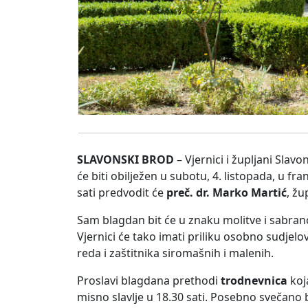
SLAVONSKI BROD
– Vjernici i župljani Sla
će biti obilježen u subotu, 4. listopada, u f
sati predvodit će
preč. dr. Marko Martić
, žu
Sam blagdan bit će u znaku molitve i sabranost
Vjernici će tako imati priliku osobno sudjelo
reda i zaštitnika siromašnih i malenih.
Proslavi blagdana prethodi
trodnevnica
koja
misno slavlje u 18.30 sati. Posebno svečano 