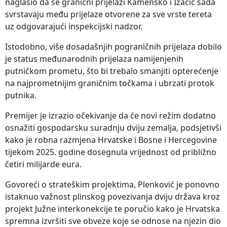
naglasio da se granični prijelazi Kamensko i Izačić sada
svrstavaju među prijelaze otvorene za sve vrste tereta
uz odgovarajući inspekcijski nadzor.
Istodobno, više dosadašnjih pograničnih prijelaza dobilo
je status međunarodnih prijelaza namijenjenih
putničkom prometu, što bi trebalo smanjiti opterećenje
na najprometnijim graničnim točkama i ubrzati protok
putnika.
Premijer je izrazio očekivanje da će novi režim dodatno
osnažiti gospodarsku suradnju dviju zemalja, podsjetivši
kako je robna razmjena Hrvatske i Bosne i Hercegovine
tijekom 2025. godine dosegnula vrijednost od približno
četiri milijarde eura.
Govoreći o strateškim projektima, Plenković je ponovno
istaknuo važnost plinskog povezivanja dviju država kroz
projekt Južne interkonekcije te poručio kako je Hrvatska
spremna izvršiti sve obveze koje se odnose na njezin dio