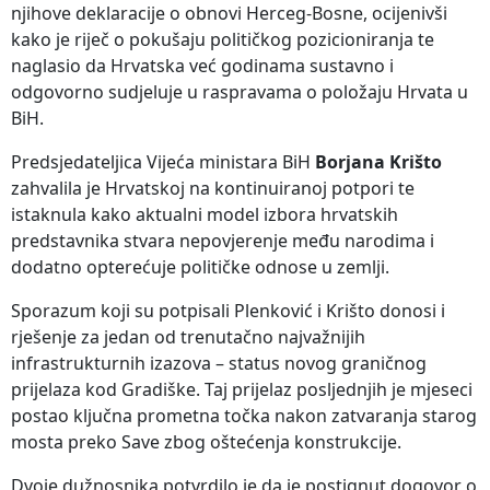
njihove deklaracije o obnovi Herceg-Bosne, ocijenivši
kako je riječ o pokušaju političkog pozicioniranja te
naglasio da Hrvatska već godinama sustavno i
odgovorno sudjeluje u raspravama o položaju Hrvata u
BiH.
Predsjedateljica Vijeća ministara BiH
Borjana Krišto
zahvalila je Hrvatskoj na kontinuiranoj potpori te
istaknula kako aktualni model izbora hrvatskih
predstavnika stvara nepovjerenje među narodima i
dodatno opterećuje političke odnose u zemlji.
Sporazum koji su potpisali Plenković i Krišto donosi i
rješenje za jedan od trenutačno najvažnijih
infrastrukturnih izazova – status novog graničnog
prijelaza kod Gradiške. Taj prijelaz posljednjih je mjeseci
postao ključna prometna točka nakon zatvaranja starog
mosta preko Save zbog oštećenja konstrukcije.
Dvoje dužnosnika potvrdilo je da je postignut dogovor o