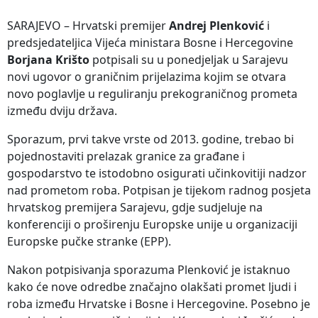
SARAJEVO – Hrvatski premijer
Andrej Plenković
i
predsjedateljica Vijeća ministara Bosne i Hercegovine
Borjana Krišto
potpisali su u ponedjeljak u Sarajevu
novi ugovor o graničnim prijelazima kojim se otvara
novo poglavlje u reguliranju prekograničnog prometa
između dviju država.
Sporazum, prvi takve vrste od 2013. godine, trebao bi
pojednostaviti prelazak granice za građane i
gospodarstvo te istodobno osigurati učinkovitiji nadzor
nad prometom roba. Potpisan je tijekom radnog posjeta
hrvatskog premijera Sarajevu, gdje sudjeluje na
konferenciji o proširenju Europske unije u organizaciji
Europske pučke stranke (EPP).
Nakon potpisivanja sporazuma Plenković je istaknuo
kako će nove odredbe značajno olakšati promet ljudi i
roba između Hrvatske i Bosne i Hercegovine. Posebno je