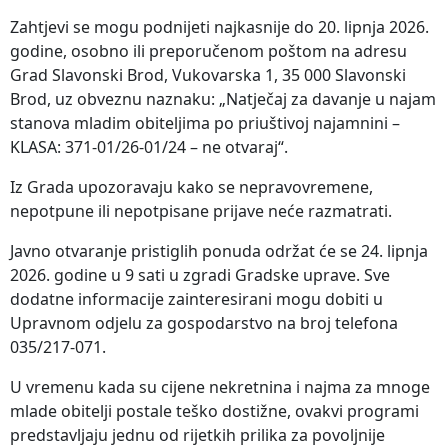
Zahtjevi se mogu podnijeti najkasnije do 20. lipnja 2026.
godine, osobno ili preporučenom poštom na adresu
Grad Slavonski Brod, Vukovarska 1, 35 000 Slavonski
Brod, uz obveznu naznaku: „Natječaj za davanje u najam
stanova mladim obiteljima po priuštivoj najamnini –
KLASA: 371-01/26-01/24 – ne otvaraj“.
Iz Grada upozoravaju kako se nepravovremene,
nepotpune ili nepotpisane prijave neće razmatrati.
Javno otvaranje pristiglih ponuda održat će se 24. lipnja
2026. godine u 9 sati u zgradi Gradske uprave. Sve
dodatne informacije zainteresirani mogu dobiti u
Upravnom odjelu za gospodarstvo na broj telefona
035/217-071.
U vremenu kada su cijene nekretnina i najma za mnoge
mlade obitelji postale teško dostižne, ovakvi programi
predstavljaju jednu od rijetkih prilika za povoljnije