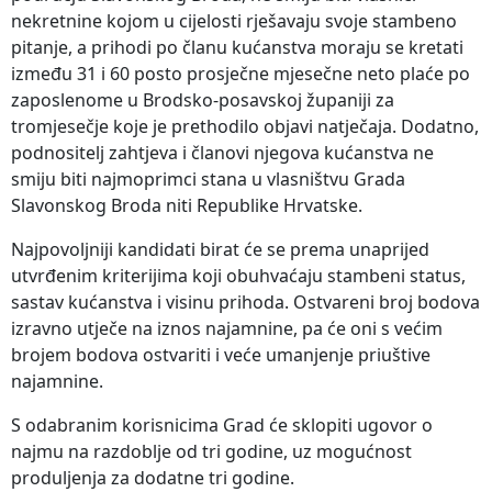
nekretnine kojom u cijelosti rješavaju svoje stambeno
pitanje, a prihodi po članu kućanstva moraju se kretati
između 31 i 60 posto prosječne mjesečne neto plaće po
zaposlenome u Brodsko-posavskoj županiji za
tromjesečje koje je prethodilo objavi natječaja. Dodatno,
podnositelj zahtjeva i članovi njegova kućanstva ne
smiju biti najmoprimci stana u vlasništvu Grada
Slavonskog Broda niti Republike Hrvatske.
Najpovoljniji kandidati birat će se prema unaprijed
utvrđenim kriterijima koji obuhvaćaju stambeni status,
sastav kućanstva i visinu prihoda. Ostvareni broj bodova
izravno utječe na iznos najamnine, pa će oni s većim
brojem bodova ostvariti i veće umanjenje priuštive
najamnine.
S odabranim korisnicima Grad će sklopiti ugovor o
najmu na razdoblje od tri godine, uz mogućnost
produljenja za dodatne tri godine.