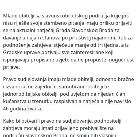
Mlade obitelji sa slavonskobrodskog područja koje još
nisu riješile svoje stambeno pitanje imaju priliku prijaviti
se na aktualni natječaj Grada Slavonskog Broda za
davanje u najam stanova po priuštivoj najamnini. Rok za
podnošenje zahtjeva istječe za manje od tri tjedna, a iz
Gradske uprave pozivaju sve zainteresirane koji
ispunjavaju propisane uvjete da ne propuste mogućnost
prijave.
Pravo sudjelovanja imaju mlade obitelji, odnosno bračne
i izvanbračne zajednice, samohrani roditelji te
jednoroditeljske obitelji, pod uvjetom da nijedan član
kućanstva u trenutku raspisivanja natječaja nije navršio
46 godina života.
Kako bi ostvarili pravo na sudjelovanje, podnositelji
zahtjeva moraju imati prijavljeno prebivalište na
području Slavonskog Broda, ne smiju biti vlasnici