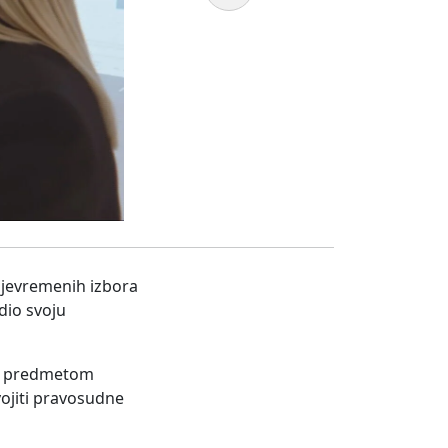
ijevremenih izbora
dio svoju
bilo predmetom
vojiti pravosudne