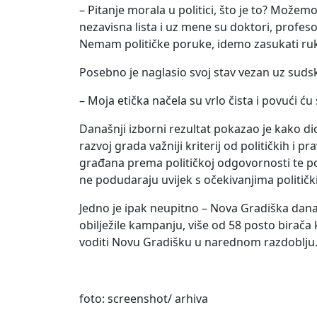
– Pitanje morala u politici, što je to? Možem
nezavisna lista i uz mene su doktori, profesor
Nemam političke poruke, idemo zasukati rukav
Posebno je naglasio svoj stav vezan uz suds
– Moja etička načela su vrlo čista i povući 
Današnji izborni rezultat pokazao je kako di
razvoj grada važniji kriterij od političkih i
građana prema političkoj odgovornosti te potv
ne podudaraju uvijek s očekivanjima političkih 
Jedno je ipak neupitno – Nova Gradiška dana
obilježile kampanju, više od 58 posto birača k
voditi Novu Gradišku u narednom razdoblju
foto: screenshot/ arhiva