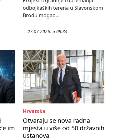
e
Projekt izgradnje i opremanja
odbojkaških terena u Slavonskom
Brodu mogao...
27.07.2026. u 09:34
Hrvatska
d
Otvaraju se nova radna
će im
mjesta u više od 50 državnih
ustanova