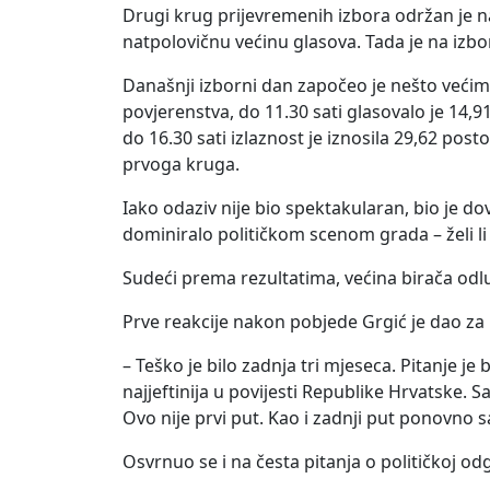
Drugi krug prijevremenih izbora održan je n
natpolovičnu većinu glasova. Tada je na izbo
Današnji izborni dan započeo je nešto veći
povjerenstva, do 11.30 sati glasovalo je 14,
do 16.30 sati izlaznost je iznosila 29,62 po
prvoga kruga.
Iako odaziv nije bio spektakularan, bio je d
dominiralo političkom scenom grada – želi li
Sudeći prema rezultatima, većina birača odluč
Prve reakcije nakon pobjede Grgić je dao za 
– Teško je bilo zadnja tri mjeseca. Pitanje je 
najjeftinija u povijesti Republike Hrvatske. S
Ovo nije prvi put. Kao i zadnji put ponovno s
Osvrnuo se i na česta pitanja o političkoj od