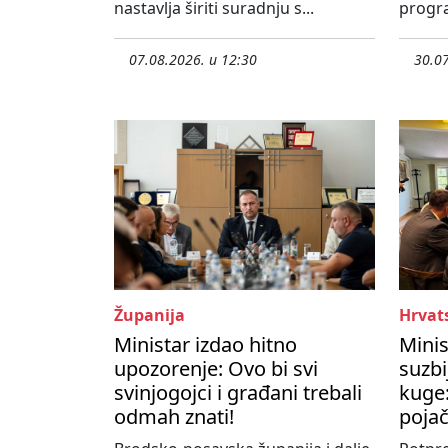
nastavlja širiti suradnju s...
progra
07.08.2026. u 12:30
30.07
Županija
Hrvat
Ministar izdao hitno
Minis
upozorenje: Ovo bi svi
suzbi
svinjogojci i građani trebali
kuge:
odmah znati!
poja