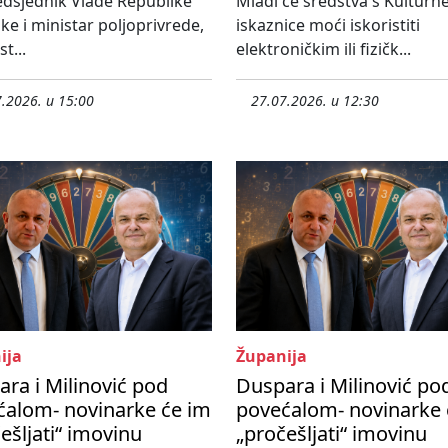
dsjednik Vlade Republike
Mladi će sredstva s Kulturn
ke i ministar poljoprivrede,
iskaznice moći iskoristiti
t...
elektroničkim ili fizičk...
.2026. u 15:00
27.07.2026. u 12:30
ija
Županija
ra i Milinović pod
Duspara i Milinović po
ćalom- novinarke će im
povećalom- novinarke 
ešljati“ imovinu
„pročešljati“ imovinu