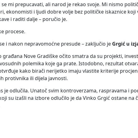
o se mi prepucavati, ali narod je rekao svoje. Mi nismo polit
i, ekonomisti i ljudi dobre volje bez političke iskaznice koji 
e i raditi dalje – poručio je.
ke procese.
ću se i nakon nepravomoćne presude – zaključio je
Grgić u iz
o građana Nove Gradiške očito smatra da su projekti, investi
 pravosudnih polemika koje ga prate. Istodobno, rezultat otvar
rđuje kako birači nerijetko imaju vlastite kriterije procjene 
protivnika ili dijela javnosti.
s je odlučila. Unatoč svim kontroverzama, raspravama i po
oji su izašli na izbore odlučilo je da Vinko Grgić ostane na 
.