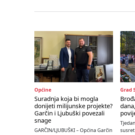
Općine
Grad 
Suradnja koja bi mogla
Brođa
donijeti milijunske projekte?
dana,
Garčin i Ljubuški povezali
povij
snage
Tjedan
GARČIN/LJUBUŠKI – Općina Garčin
susre