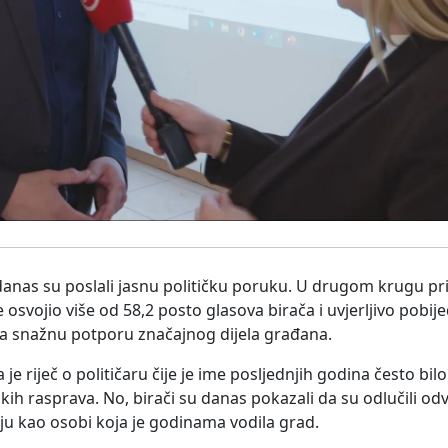
anas su poslali jasnu političku poruku. U drugom krugu pr
svojio više od 58,2 posto glasova birača i uvjerljivo pobije
iva snažnu potporu značajnog dijela građana.
da je riječ o političaru čije je ime posljednjih godina često 
skih rasprava. No, birači su danas pokazali da su odlučili od
ju kao osobi koja je godinama vodila grad.