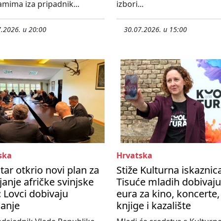
mima iza pripadnik...
izbori...
.2026. u 20:00
30.07.2026. u 15:00
ska
Hrvatska
tar otkrio novi plan za
Stiže Kulturna iskaznic
janje afričke svinjske
Tisuće mladih dobivaju
 Lovci dobivaju
eura za kino, koncerte,
čanje
knjige i kazalište