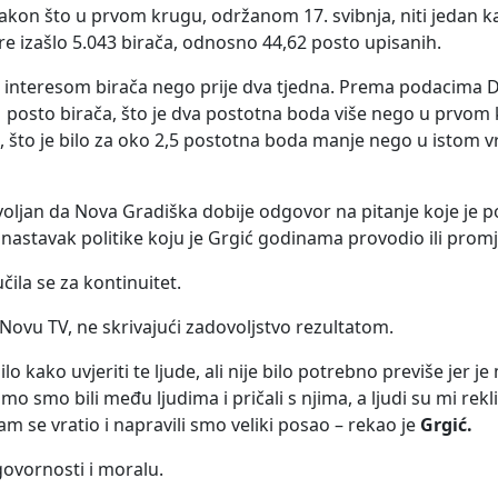
akon što u prvom krugu, održanom 17. svibnja, niti jedan ka
re izašlo 5.043 birača, odnosno 44,62 posto upisanih.
m interesom birača nego prije dva tjedna. Prema podacima
91 posto birača, što je dva postotna boda više nego u prvo
sto, što je bilo za oko 2,5 postotna boda manje nego u istom
ovoljan da Nova Gradiška dobije odgovor na pitanje koje je p
 nastavak politike koju je Grgić godinama provodio ili prom
ila se za kontinuitet.
Novu TV, ne skrivajući zadovoljstvo rezultatom.
bilo kako uvjeriti te ljude, ali nije bilo potrebno previše jer 
amo smo bili među ljudima i pričali s njima, a ljudi su mi rekl
am se vratio i napravili smo veliki posao – rekao je
Grgić.
govornosti i moralu.