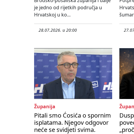
Brodsko-posavska županija i dalje
Potpre
je jedno od rijetkih područja u
Hrvats
Hrvatskoj u ko...
šumars
28.07.2026. u 20:00
27.07
Županija
Župan
Pitali smo Ćosića o spornim
Duspa
isplatama. Njegov odgovor
pove
neće se svidjeti svima.
„proč