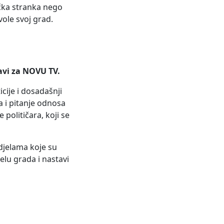
ička stranka nego
vole svoj grad.
javi za NOVU TV.
cije i dosadašnji
a i pitanje odnosa
političara, koji se
djelama koje su
čelu grada i nastavi