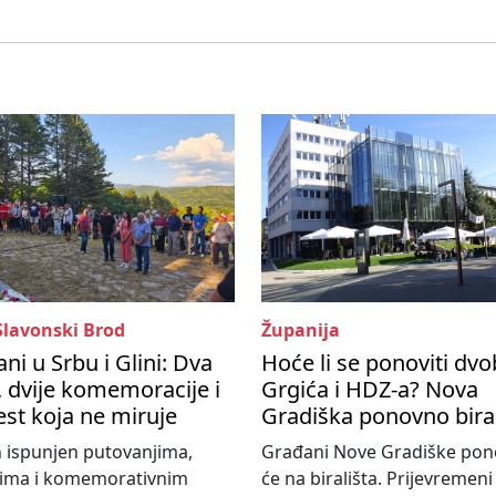
Slavonski Brod
Županija
ni u Srbu i Glini: Dva
Hoće li se ponoviti dvo
 dvije komemoracije i
Grgića i HDZ-a? Nova
est koja ne miruje
Gradiška ponovno bira
 ispunjen putovanjima,
Građani Nove Gradiške po
tima i komemorativnim
će na birališta. Prijevremeni