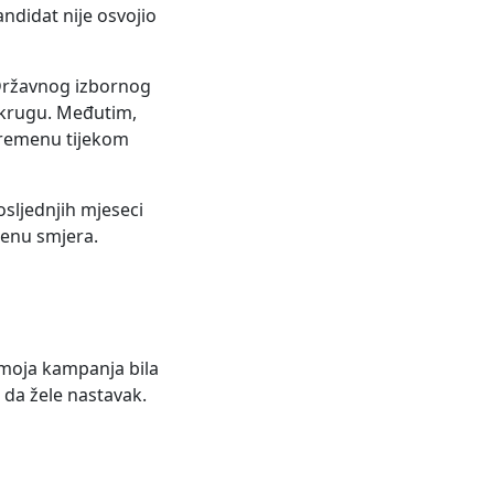
ndidat nije osvojio
 Državnog izbornog
m krugu. Međutim,
 vremenu tijekom
osljednjih mjeseci
jenu smjera.
je moja kampanja bila
i da žele nastavak.