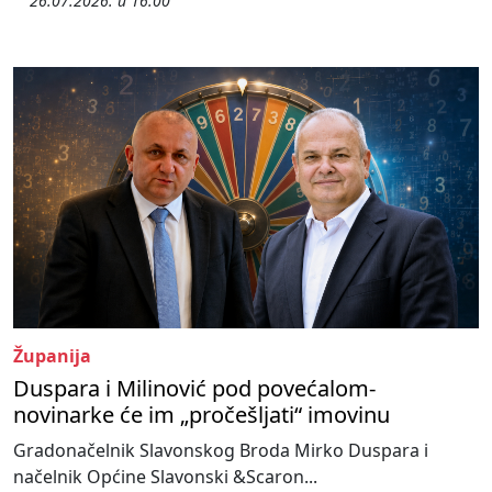
26.07.2026. u 16:00
Županija
Duspara i Milinović pod povećalom-
novinarke će im „pročešljati“ imovinu
Gradonačelnik Slavonskog Broda Mirko Duspara i
načelnik Općine Slavonski &Scaron...