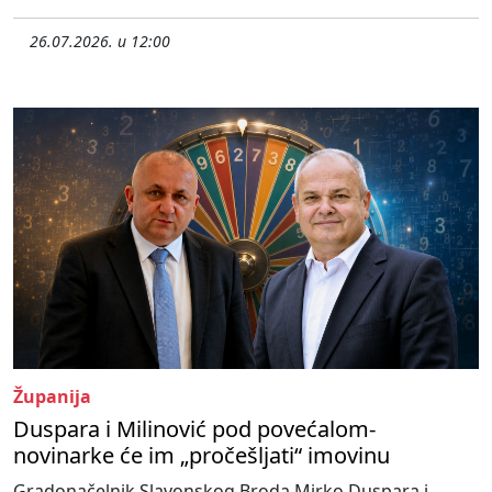
26.07.2026. u 12:00
Županija
Duspara i Milinović pod povećalom-
novinarke će im „pročešljati“ imovinu
Gradonačelnik Slavonskog Broda Mirko Duspara i