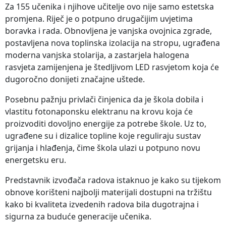
Za 155 učenika i njihove učitelje ovo nije samo estetska
promjena. Riječ je o potpuno drugačijim uvjetima
boravka i rada. Obnovljena je vanjska ovojnica zgrade,
postavljena nova toplinska izolacija na stropu, ugrađena
moderna vanjska stolarija, a zastarjela halogena
rasvjeta zamijenjena je štedljivom LED rasvjetom koja će
dugoročno donijeti značajne uštede.
Posebnu pažnju privlači činjenica da je škola dobila i
vlastitu fotonaponsku elektranu na krovu koja će
proizvoditi dovoljno energije za potrebe škole. Uz to,
ugrađene su i dizalice topline koje reguliraju sustav
grijanja i hlađenja, čime škola ulazi u potpuno novu
energetsku eru.
Predstavnik izvođača radova istaknuo je kako su tijekom
obnove korišteni najbolji materijali dostupni na tržištu
kako bi kvaliteta izvedenih radova bila dugotrajna i
sigurna za buduće generacije učenika.