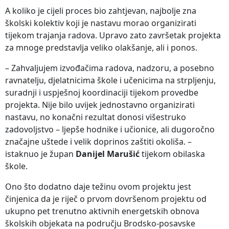
A koliko je cijeli proces bio zahtjevan, najbolje zna
školski kolektiv koji je nastavu morao organizirati
tijekom trajanja radova. Upravo zato završetak projekta
za mnoge predstavlja veliko olakšanje, ali i ponos.
– Zahvaljujem izvođačima radova, nadzoru, a posebno
ravnatelju, djelatnicima škole i učenicima na strpljenju,
suradnji i uspješnoj koordinaciji tijekom provedbe
projekta. Nije bilo uvijek jednostavno organizirati
nastavu, no konačni rezultat donosi višestruko
zadovoljstvo – ljepše hodnike i učionice, ali dugoročno
značajne uštede i velik doprinos zaštiti okoliša. –
istaknuo je župan
Danijel Marušić
tijekom obilaska
škole.
Ono što dodatno daje težinu ovom projektu jest
činjenica da je riječ o prvom dovršenom projektu od
ukupno pet trenutno aktivnih energetskih obnova
školskih objekata na području Brodsko-posavske