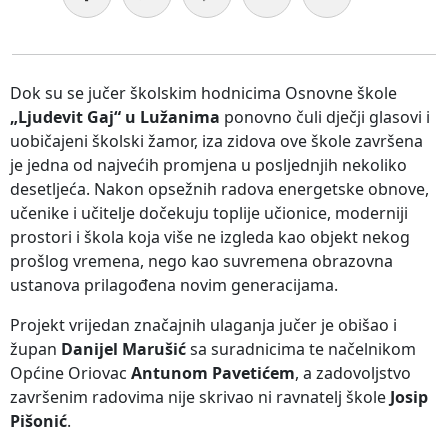
Dok su se jučer školskim hodnicima Osnovne škole
„Ljudevit Gaj“ u Lužanima
ponovno čuli dječji glasovi i
uobičajeni školski žamor, iza zidova ove škole završena
je jedna od najvećih promjena u posljednjih nekoliko
desetljeća. Nakon opsežnih radova energetske obnove,
učenike i učitelje dočekuju toplije učionice, moderniji
prostori i škola koja više ne izgleda kao objekt nekog
prošlog vremena, nego kao suvremena obrazovna
ustanova prilagođena novim generacijama.
Projekt vrijedan značajnih ulaganja jučer je obišao i
župan
Danijel Marušić
sa suradnicima te načelnikom
Općine Oriovac
Antunom Pavetićem
, a zadovoljstvo
završenim radovima nije skrivao ni ravnatelj škole
Josip
Pišonić
.