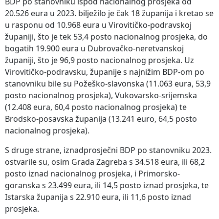
BDP po stanovniku ispod nacionalnog prosjeka od
20.526 eura u 2023. bilježilo je čak 18 županija i kretao se
u rasponu od 10.968 eura u Virovitičko-podravskoj
županiji, što je tek 53,4 posto nacionalnog prosjeka, do
bogatih 19.900 eura u Dubrovačko-neretvanskoj
županiji, što je 96,9 posto nacionalnog prosjeka. Uz
Virovitičko-podravsku, županije s najnižim BDP-om po
stanovniku bile su Požeško-slavonska (11.063 eura, 53,9
posto nacionalnog prosjeka), Vukovarsko-srijemska
(12.408 eura, 60,4 posto nacionalnog prosjeka) te
Brodsko-posavska županija (13.241 euro, 64,5 posto
nacionalnog prosjeka).
S druge strane, iznadprosječni BDP po stanovniku 2023.
ostvarile su, osim Grada Zagreba s 34.518 eura, ili 68,2
posto iznad nacionalnog prosjeka, i Primorsko-
goranska s 23.499 eura, ili 14,5 posto iznad prosjeka, te
Istarska županija s 22.910 eura, ili 11,6 posto iznad
prosjeka.