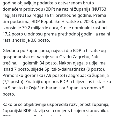
godine objavljuje podatke o ostvarenom bruto
domaćem proizvodu (BDP) na razini županija (NUTS3
regija) i NUTS2 regija za tri prethodne godine. Prema
tim podacima, BDP Republike Hrvatske u 2023. godini
iznosio je 79,2 milijarde eura, što je nominalni rast od
17,2 posto u odnosu prema prethodnoj godini, a realni
rast iznosio je 3,8 posto.
Gledano po županijama, najveći dio BDP-a hrvatskog
gospodarstva ostvaruje se u Gradu Zagrebu, čak
trećina, ili golemih 34 posto. Nakon njega, s udjelima
iznad 7 posto, slijede Splitsko-dalmatinska (9 posto),
Primorsko-goranska (7,9 posto) i Zagrebačka županija
(7,2 posto). Znatniji doprinos BDP-u bilježe još i Istarska
sa 9 posto te Osječko-baranjska županija s gotovo 5
posto.
Kako bi se objektivnije usporedila razvijenost županija,
županijski BDP stavlja se u omjer s brojem stanovnika.