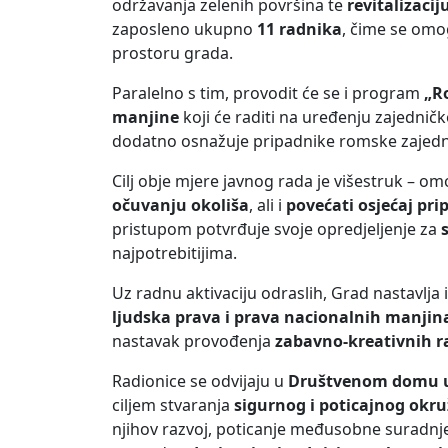
održavanja zelenih površina te
revitalizaci
zaposleno ukupno
11 radnika
, čime se omo
prostoru grada.
Paralelno s tim, provodit će se i program
„R
manjine
koji će raditi na uređenju zajednič
dodatno osnažuje pripadnike romske zajedni
Cilj obje mjere javnog rada je višestruk – om
očuvanju okoliša
, ali i
povećati osjećaj pri
pristupom potvrđuje svoje opredjeljenje za
najpotrebitijima.
Uz radnu aktivaciju odraslih, Grad nastavl
ljudska prava i prava nacionalnih manjin
nastavak provođenja
zabavno-kreativnih r
Radionice se odvijaju u
Društvenom domu u 
ciljem stvaranja
sigurnog i poticajnog okr
njihov razvoj, poticanje međusobne suradnje i