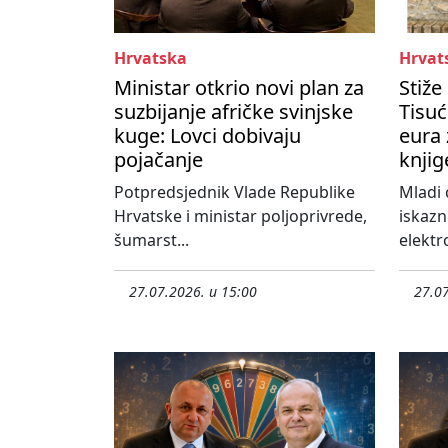
Hrvatska
Hrvat
Ministar otkrio novi plan za
Stiže
suzbijanje afričke svinjske
Tisuć
kuge: Lovci dobivaju
eura 
pojačanje
knjig
Potpredsjednik Vlade Republike
Mladi 
Hrvatske i ministar poljoprivrede,
iskazn
šumarst...
elektro
27.07.2026. u 15:00
27.07