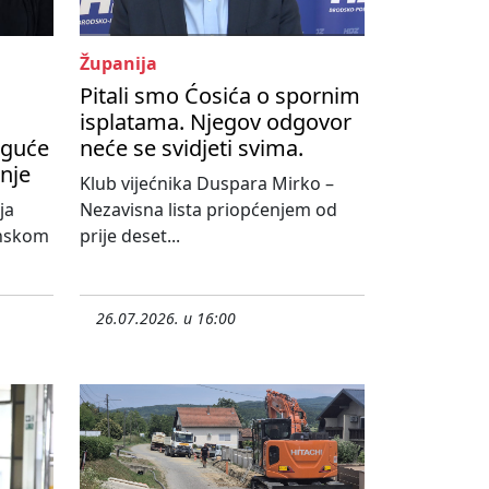
Županija
Pitali smo Ćosića o spornim
isplatama. Njegov odgovor
oguće
neće se svidjeti svima.
nje
Klub vijećnika Duspara Mirko –
ja
Nezavisna lista priopćenjem od
onskom
prije deset...
26.07.2026. u 16:00