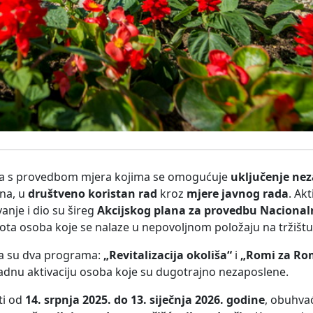
vlja s provedbom mjera kojima se omogućuje
uključenje ne
ina, u
društveno koristan rad
kroz
mjere javnog rada
. Ak
anje i dio su šireg
Akcijskog plana za provedbu Nacional
vota osoba koje se nalaze u nepovoljnom položaju na tržištu
na su dva programa:
„Revitalizacija okoliša“
i
„Romi za Ro
 radnu aktivaciju osoba koje su dugotrajno nezaposlene.
ati od
14. srpnja 2025. do 13. siječnja 2026. godine
, obuhvać