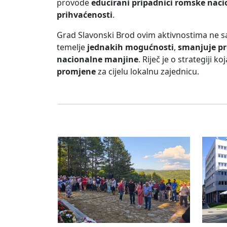
provode
educirani pripadnici romske naci
prihvaćenosti
.
Grad Slavonski Brod ovim aktivnostima ne 
temelje
jednakih mogućnosti
,
smanjuje p
nacionalne manjine
. Riječ je o strategiji 
promjene
za cijelu lokalnu zajednicu.