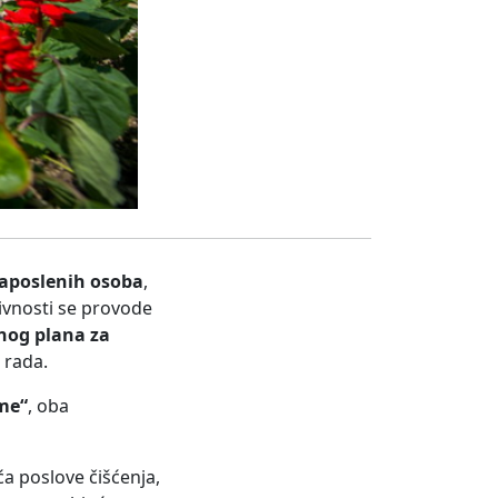
zaposlenih osoba
,
tivnosti se provode
nog plana za
 rada.
me“
, oba
a poslove čišćenja,