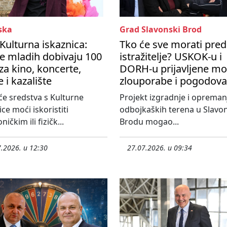
ska
Grad Slavonski Brod
 Kulturna iskaznica:
Tko će sve morati pred
e mladih dobivaju 100
istražitelje? USKOK-u i
za kino, koncerte,
DORH-u prijavljene m
e i kazalište
zlouporabe i pogodova
će sredstva s Kulturne
Projekt izgradnje i opreman
ice moći iskoristiti
odbojkaških terena u Slav
ničkim ili fizičk...
Brodu mogao...
.2026. u 12:30
27.07.2026. u 09:34