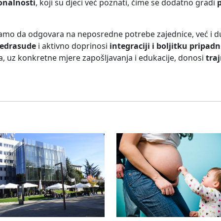
onalnosti
, koji su djeci već poznati, čime se dodatno gradi
samo da odgovara na neposredne potrebe zajednice, već i 
redrasude
i aktivno doprinosi
integraciji i boljitku pripa
koja, uz konkretne mjere zapošljavanja i edukacije, donosi
tra