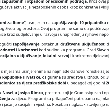
ju zapuštenih i otpadom onečišćenih područja
. Kroz ovaj 
gućava aktivacija nezaposlenih osoba kroz konkretne i vidl
omi za Rome“
, usmjeren na
zapošljavanje 10 pripadnika
kog životnog prostora. Ovaj program ne samo da potiče zapo
ce kroz sudjelovanje u razvoju i unapređenju njihove nepo
ogućiti
zapošljavanje
, potaknuti
društvenu uključenost
, 
padnosti i korisnosti
kod sudionika programa. Grad Slavon
socijalno uključivanje
,
lokalni razvoj
i konkretno djelovan
ja i s mjerama usmjerenima na najmlađe članove romske zaj
a Republike Hrvatske
, osigurana su sredstva u iznosu od
3
adionica za djecu predškolske dobi
u pedagoškoj godini
2
Naselju Josipa Rimca
, prostoru koji je Grad osigurao i 
uženja
za djecu. Programi su prilagođeni potrebama najmlađ
 jačanje socijalnih vještina. Poseban naglasak stavljen je n