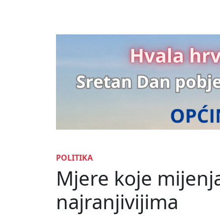
POLITIKA
Mjere koje mijenj
najranjivijima