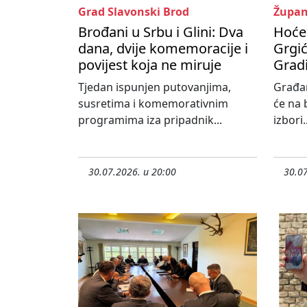
Grad Slavonski Brod
Župan
Brođani u Srbu i Glini: Dva
Hoće 
dana, dvije komemoracije i
Grgić
povijest koja ne miruje
Grad
Tjedan ispunjen putovanjima,
Građa
susretima i komemorativnim
će na 
programima iza pripadnik...
izbori..
30.07.2026. u 20:00
30.07