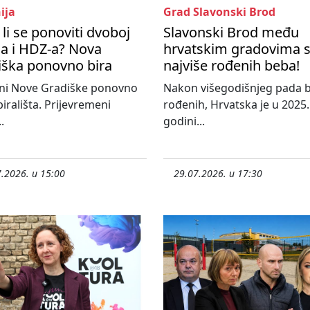
ija
Grad Slavonski Brod
li se ponoviti dvoboj
Slavonski Brod među
a i HDZ-a? Nova
hrvatskim gradovima 
iška ponovno bira
najviše rođenih beba!
ni Nove Gradiške ponovno
Nakon višegodišnjeg pada b
birališta. Prijevremeni
rođenih, Hrvatska je u 2025.
.
godini...
.2026. u 15:00
29.07.2026. u 17:30