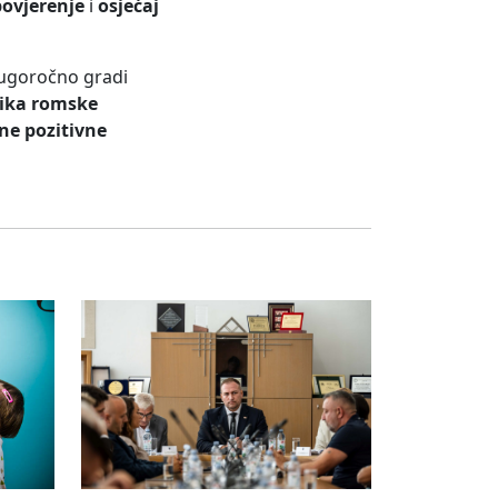
povjerenje
i
osjećaj
dugoročno gradi
dnika romske
jne pozitivne