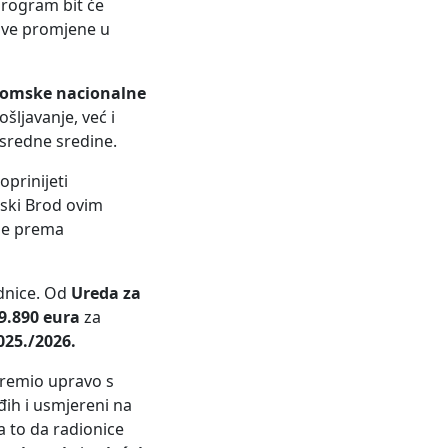
program bit će
jive promjene u
 romske nacionalne
šljavanje, već i
sredne sredine.
doprinijeti
ski Brod ovim
je prema
ednice. Od
Ureda za
9.890 eura
za
025./2026.
opremio upravo s
ih i usmjereni na
a to da radionice