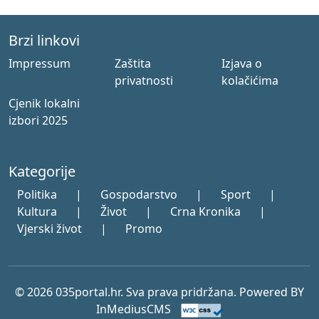
Brzi linkovi
Impressum
Zaštita
Izjava o
privatnosti
kolačićima
Cjenik lokalni
izbori 2025
Kategorije
Politika
|
Gospodarstvo
|
Sport
|
Kultura
|
Život
|
Crna Kronika
|
Vjerski život
|
Promo
© 2026 035portal.hr. Sva prava pridržana. Powered BY
InMediusCMS