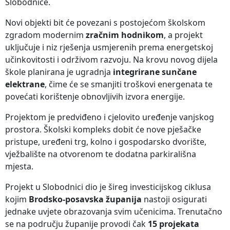
Slobodnice.
Novi objekti bit će povezani s postojećom školskom
zgradom modernim
zračnim hodnikom
, a projekt
uključuje i niz rješenja usmjerenih prema energetskoj
učinkovitosti i održivom razvoju. Na krovu novog dijela
škole planirana je ugradnja
integrirane sunčane
elektrane
, čime će se smanjiti troškovi energenata te
povećati korištenje obnovljivih izvora energije.
Projektom je predviđeno i cjelovito uređenje vanjskog
prostora. Školski kompleks dobit će nove pješačke
pristupe, uređeni trg, kolno i gospodarsko dvorište,
vježbalište na otvorenom te dodatna parkirališna
mjesta.
Projekt u Slobodnici dio je šireg investicijskog ciklusa
kojim
Brodsko-posavska županija
nastoji osigurati
jednake uvjete obrazovanja svim učenicima. Trenutačno
se na području županije provodi čak
15 projekata