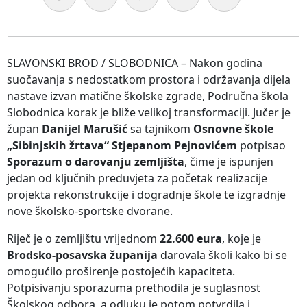
SLAVONSKI BROD / SLOBODNICA – Nakon godina
suočavanja s nedostatkom prostora i održavanja dijela
nastave izvan matične školske zgrade, Područna škola
Slobodnica korak je bliže velikoj transformaciji. Jučer je
župan
Danijel Marušić
sa tajnikom
Osnovne škole
„Sibinjskih žrtava“ Stjepanom Pejnovićem
potpisao
Sporazum o darovanju zemljišta
, čime je ispunjen
jedan od ključnih preduvjeta za početak realizacije
projekta rekonstrukcije i dogradnje škole te izgradnje
nove školsko-sportske dvorane.
Riječ je o zemljištu vrijednom
22.600 eura
, koje je
Brodsko-posavska županija
darovala školi kako bi se
omogućilo proširenje postojećih kapaciteta.
Potpisivanju sporazuma prethodila je suglasnost
Školskog odbora, a odluku je potom potvrdila i