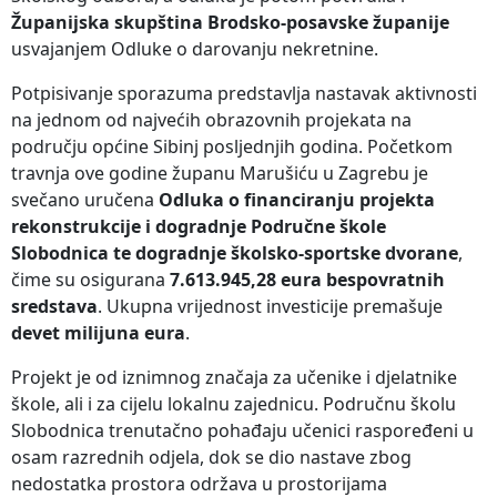
Županijska skupština Brodsko-posavske županije
usvajanjem Odluke o darovanju nekretnine.
Potpisivanje sporazuma predstavlja nastavak aktivnosti
na jednom od najvećih obrazovnih projekata na
području općine Sibinj posljednjih godina. Početkom
travnja ove godine županu Marušiću u Zagrebu je
svečano uručena
Odluka o financiranju projekta
rekonstrukcije i dogradnje Područne škole
Slobodnica te dogradnje školsko-sportske dvorane
,
čime su osigurana
7.613.945,28 eura bespovratnih
sredstava
. Ukupna vrijednost investicije premašuje
devet milijuna eura
.
Projekt je od iznimnog značaja za učenike i djelatnike
škole, ali i za cijelu lokalnu zajednicu. Područnu školu
Slobodnica trenutačno pohađaju učenici raspoređeni u
osam razrednih odjela, dok se dio nastave zbog
nedostatka prostora održava u prostorijama