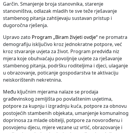
Garčin. Smanjenje broja stanovnika, starenje
stanovništva, odlazak mladih te sve teže rješavanje
stambenog pitanja zahtijevaju sustavan pristup i
dugoročna rješenja.
Upravo zato
Program „Biram živjeti ovdje“
ne promatra
demografiju isključivo kroz jednokratne potpore, već
kroz stvaranje uvjeta za život. Program predviđa niz
mjera koje obuhvaćaju povoljnije uvjete za rješavanje
stambenog pitanja, podršku roditeljima i djeci, ulaganje
u obrazovanje, poticanje gospodarstva te aktivaciju
neiskorištenih nekretnina.
Među ključnim mjerama nalaze se prodaja
građevinskog zemljišta po povlaštenim uvjetima,
potpore za kupnju i izgradnju kuća, potpore za obnovu
postojećih stambenih objekata, umanjenje komunalnog
doprinosa za mlade obitelji, potpore za novorođenu i
posvojenu djecu, mjere vezane uz vrtić, obrazovanje i