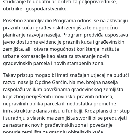
studiranje te dodatni prioriteti za poljoprivrednike,
obrtnike i gospodarstvenike.
Posebno zanimljiv dio Programa odnosi se na aktivaciju
praznih kuća i građevinskih zemljišta te dugoročno
planiranje razvoja naselja. Program predviđa uspostavu
javno dostupne evidencije praznih kuća i građevinskih
zemljišta, ali i otvara mogućnost korištenja instituta
urbane komasacije kao alata za stvaranje novih
građevinskih parcela i novih stambenih zona.
Takav pristup mogao bi imati značajan utjecaj na budući
razvoj naselja Općine Garčin. Naime, brojna naselja
raspolažu velikim površinama građevinskog zemljišta
koje zbog neriješenih imovinsko-pravnih odnosa,
nepravilnih oblika parcela ili nedostatka prometne
infrastrukture danas nisu u funkciji. Kroz planski pristup
i suradnju s vlasnicima zemljišta stvorili bi se preduvjeti
za nastanak novih građevinskih zona i povećanje
ponude zemljišta za gradnju obiteljskih kuća.