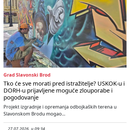
Grad Slavonski Brod
Tko će sve morati pred istražitelje? USKOK-u i
DORH-u prijavljene moguće zlouporabe i
pogodovanje
Projekt izgradnje i opremanja odbojkaških terena u
Slavonskom Brodu mogao...
27.07.2026. u 09:34