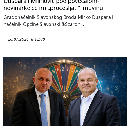
Duspara i Milinović pod povećalom-
novinarke će im „pročešljati“ imovinu
Gradonačelnik Slavonskog Broda Mirko Duspara i
načelnik Općine Slavonski &Scaron...
26.07.2026. u 12:00