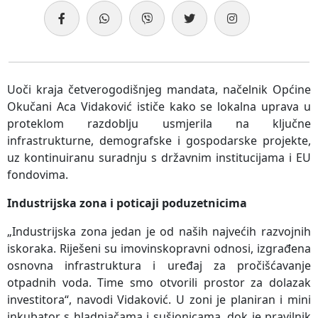
Uoči kraja četverogodišnjeg mandata, načelnik Općine
Okučani Aca Vidaković ističe kako se lokalna uprava u
proteklom razdoblju usmjerila na ključne
infrastrukturne, demografske i gospodarske projekte,
uz kontinuiranu suradnju s državnim institucijama i EU
fondovima.
Industrijska zona i poticaji poduzetnicima
„Industrijska zona jedan je od naših najvećih razvojnih
iskoraka. Riješeni su imovinskopravni odnosi, izgrađena
osnovna infrastruktura i uređaj za pročišćavanje
otpadnih voda. Time smo otvorili prostor za dolazak
investitora“, navodi Vidaković. U zoni je planiran i mini
inkubator s hladnjačama i sušionicama, dok je pravilnik