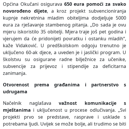
Općina Okučani osigurava
650 eura pomoći za svako
novorođeno dijete
, a kroz projekt subvencioniranja
kupnje nekretnina mladim obiteljima dodjeljuje 5000
eura za rješavanje stambenog pitanja. „Do sada je ovu
mjeru iskoristilo 35 obitelji. Mjera traje još pet godina i
vjerujem da će pridonijeti povratku i ostanku mladih“,
kaže Vidaković. U predškolskom odgoju trenutno je
uključeno 60-ak djece, a uveden je i jaslički program. U
školstvu su osigurane radne bilježnice za učenike,
subvencije za prijevoz i stipendije za deficitarna
zanimanja.
Otvorenost prema građanima i partnerstvo s
udrugama
Načelnik naglašava
važnost komunikacije s
mještanima
i uključenost u procese odlučivanja. „Svi
projekti prvo se predstave, rasprave i usklade s
potrebama ljudi. Uvijek se može bolje, ali trudimo se biti