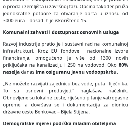
o prodaji zemljišta u završnoj fazi. Općina također pruža
jednokratne potpore za otvaranje obrta u iznosu od
3000 eura – dosad ih je iskorišteno 15.
Komunalni zahvati i dostupnost osnovnih usluga
Razvoj industrije pratio je i sustavni rad na komunalnoj
infrastrukturi. Kroz EU fondove i nacionalne izvore
financiranja, omogućeno je više od 1300 novih
priključaka na kanalizaciju i 250 na vodovod. Oko
80%
naselja
danas
ima osiguranu javnu vodoopskrbu.
„Ne možete razvijati zajednicu bez vode, puta i liječnika.
To su osnovni preduvjeti,“ naglašava načelnik.
Obnovljene su lokalne ceste, riješeno pitanje vatrogasne
opreme, a dovršava se i dokumentacija za dionicu
državne ceste Benkovac – Bijela Stijena.
Demografske mjere i podrška mladim obiteljima