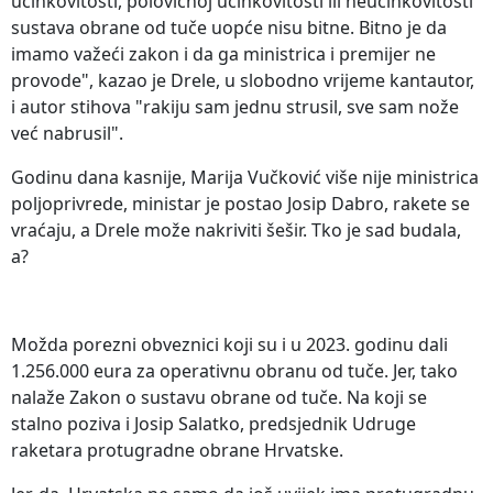
učinkovitosti, polovičnoj učinkovitosti ili neučinkovitosti
sustava obrane od tuče uopće nisu bitne. Bitno je da
imamo važeći zakon i da ga ministrica i premijer ne
provode", kazao je Drele, u slobodno vrijeme kantautor,
i autor stihova "rakiju sam jednu strusil, sve sam nože
već nabrusil".
Godinu dana kasnije, Marija Vučković više nije ministrica
poljoprivrede, ministar je postao Josip Dabro, rakete se
vraćaju, a Drele može nakriviti šešir. Tko je sad budala,
a?
Možda porezni obveznici koji su i u 2023. godinu dali
1.256.000 eura za operativnu obranu od tuče. Jer, tako
nalaže Zakon o sustavu obrane od tuče. Na koji se
stalno poziva i Josip Salatko, predsjednik Udruge
raketara protugradne obrane Hrvatske.