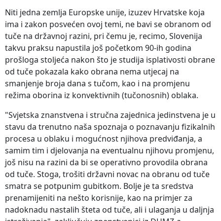
Niti jedna zemlja Europske unije, izuzev Hrvatske koja
ima i zakon posvećen ovoj temi, ne bavi se obranom od
tuče na državnoj razini, pri čemu je, recimo, Slovenija
takvu praksu napustila još početkom 90-ih godina
prošloga stoljeća nakon što je studija isplativosti obrane
od tuče pokazala kako obrana nema utjecaj na
smanjenje broja dana s tučom, kao i na promjenu
režima oborina iz konvektivnih (tučonosnih) oblaka.
"Svjetska znanstvena i stručna zajednica jedinstvena je u
stavu da trenutno naša spoznaja o poznavanju fizikalnih
procesa u oblaku i mogućnost njihova predviđanja, a
samim tim i djelovanja na eventualnu njihovu promjenu,
još nisu na razini da bi se operativno provodila obrana
od tuče. Stoga, trošiti državni novac na obranu od tuče
smatra se potpunim gubitkom. Bolje je ta sredstva
prenamijeniti na nešto korisnije, kao na primjer za
nadoknadu nastalih šteta od tuče, ali i ulaganja u daljnja