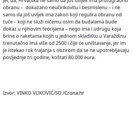
Jer, da, Hrvatska ne samo da još uvijek ima protugradnu
obranu – dokazano neučinkovitu i besmislenu – i ne
samo da još uvijek ima zakon koji regulira obranu od
tuče – koji ne služi ničemu osim da budalama bude
dokaz u njihovim teorijama – nego ima i udrugu koja
brine o raketama kojih u jednom skladištu u Varaždinu
trenutačno ima više od 2500 i čije će uništavanje, jer im
je istekao rok trajanja s obzirom da se ne upotrebljavaju
posljednje tri godine, koštati 80.000 eura.
Izvor: VINKO VUKOVIĆ/SD /
Crona.hr