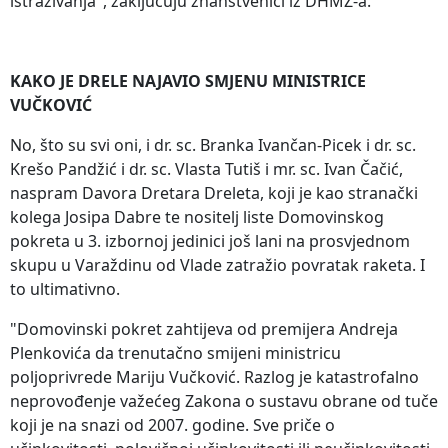
istraživanja", zaključuju znanstvenici iz DHMZ-a.
KAKO JE DRELE NAJAVIO SMJENU MINISTRICE
VUČKOVIĆ
No, što su svi oni, i dr. sc. Branka Ivančan-Picek i dr. sc.
Krešo Pandžić i dr. sc. Vlasta Tutiš i mr. sc. Ivan Čačić,
naspram Davora Dretara Dreleta, koji je kao stranački
kolega Josipa Dabre te nositelj liste Domovinskog
pokreta u 3. izbornoj jedinici još lani na prosvjednom
skupu u Varaždinu od Vlade zatražio povratak raketa. I
to ultimativno.
"Domovinski pokret zahtijeva od premijera Andreja
Plenkovića da trenutačno smijeni ministricu
poljoprivrede Mariju Vučković. Razlog je katastrofalno
neprovođenje važećeg Zakona o sustavu obrane od tuče
koji je na snazi od 2007. godine. Sve priče o