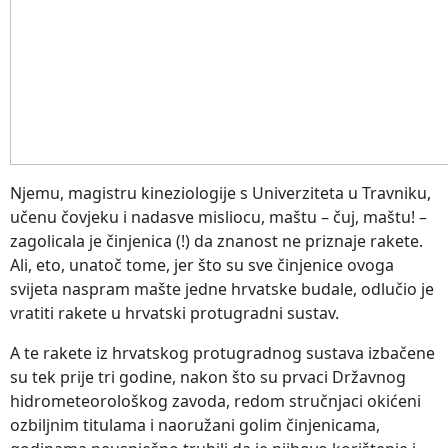
Njemu, magistru kineziologije s Univerziteta u Travniku,
učenu čovjeku i nadasve misliocu, maštu – čuj, maštu! –
zagolicala je činjenica (!) da znanost ne priznaje rakete.
Ali, eto, unatoč tome, jer što su sve činjenice ovoga
svijeta naspram mašte jedne hrvatske budale, odlučio je
vratiti rakete u hrvatski protugradni sustav.
A te rakete iz hrvatskog protugradnog sustava izbačene
su tek prije tri godine, nakon što su prvaci Državnog
hidrometeorološkog zavoda, redom stručnjaci okićeni
ozbiljnim titulama i naoružani golim činjenicama,