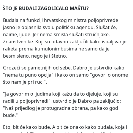
ŠTO JE BUDALI ZAGOLICALO MAŠTU?
Budala na funkciji hrvatskog ministra poljoprivrede
jasno je objasnila svoju političku agendu. Slušat će,
naime, ljude. Jer nema smisla slušati stručnjake.
Znanstvenike. Koji su odavno zaključili kako ispaljivanje
raketa prema kumulonimbusima ne samo da je
besmisleno, nego je i štetno.
Grozeći se pametnijih od sebe, Dabro je ustvrdio kako
"nema tu puno opcija" i kako on samo "govori o onome
što nam je pri ruci".
"Ja govorim o ljudima koji kažu da to djeluje, koji su
radili u poljoprivredi", ustvrdio je Dabro pa zaključio:
"Naš prijedlog je protugradna obrana, pa kako god
bude."
Eto, bit će kako bude. A bit će onako kako budala, koja i