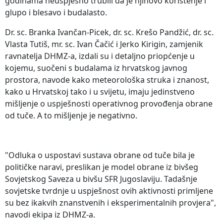
godinama neuspješno trubili da je njihovo korištenje i
glupo i blesavo i budalasto.
Dr. sc. Branka Ivančan-Picek, dr. sc. Krešo Pandžić, dr. sc.
Vlasta Tutiš, mr. sc. Ivan Čačić i Jerko Kirigin, zamjenik
ravnatelja DHMZ-a, izdali su i detaljno priopćenje u
kojemu, suočeni s budalama iz hrvatskog javnog
prostora, navode kako meteorološka struka i znanost,
kako u Hrvatskoj tako i u svijetu, imaju jedinstveno
mišljenje o uspješnosti operativnog provođenja obrane
od tuče. A to mišljenje je negativno.
"Odluka o uspostavi sustava obrane od tuče bila je
političke naravi, preslikan je model obrane iz bivšeg
Sovjetskog Saveza u bivšu SFR Jugoslaviju. Tadašnje
sovjetske tvrdnje u uspješnost ovih aktivnosti primljene
su bez ikakvih znanstvenih i eksperimentalnih provjera",
navodi ekipa iz DHMZ-a.