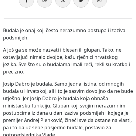
Budala je onaj koji često nerazumno postupa i izaziva
podsmijeh.
A još ga se može nazvati i blesan ili glupan. Tako, ne
ostavljajući nimalo dvojbe, kažu rječnici hrvatskog
jezika. Sve što su o budalama imali reći, rekli su kratko i
precizno.
Josip Dabro je budala. Samo jedna, istina, od mnogih
budala u Hrvatskoj, ali i to je sasvim dovoljno da ne bude
utješno. Jer Josip Dabro je budala koja obnaša
ministarsku funkciju. Glupan koji svojim nerazumnim
postupcima iz dana u dan izaziva podsmijeh i kojega je
premijer Andrej Plenković, čineći sve da ostane na vlasti,
pa i to da uz sebe posjedne budale, postavio za
potpredsjednika Vlade.