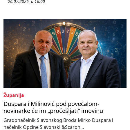
26.07.2026. u 16:00
Županija
Duspara i Milinović pod povećalom-
novinarke će im „pročešljati“ imovinu
Gradonačelnik Slavonskog Broda Mirko Duspara i
načelnik Općine Slavonski &Scaron...