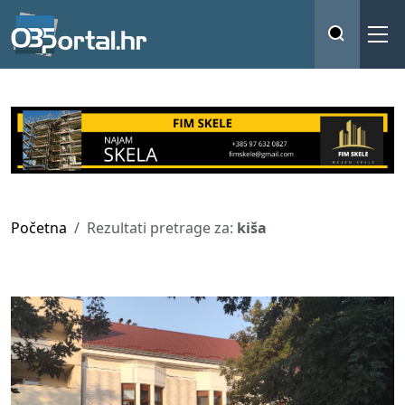
Početna
Rezultati pretrage za:
kiša