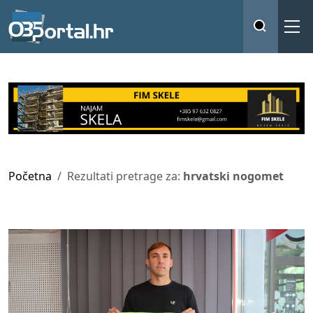
Početna
Rezultati pretrage za:
hrvatski nogomet