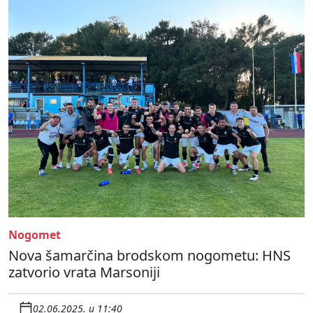
Nogomet
Nova šamarčina brodskom nogometu: HNS
zatvorio vrata Marsoniji
02.06.2025. u 11:40