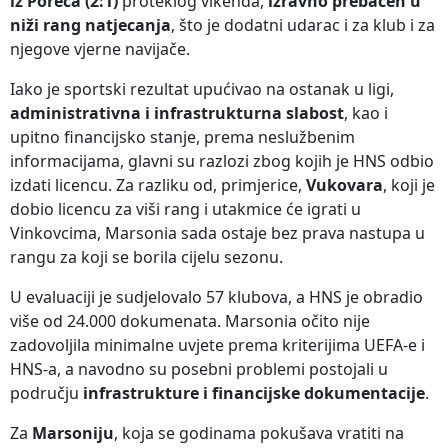
iz Poreča (2:1)
proteklog vikenda,
izravno prebačen u
niži rang natjecanja
, što je dodatni udarac i za klub i za
njegove vjerne navijače.
Iako je sportski rezultat upućivao na ostanak u ligi,
administrativna i infrastrukturna slabost
, kao i
upitno financijsko stanje, prema neslužbenim
informacijama, glavni su razlozi zbog kojih je HNS odbio
izdati licencu. Za razliku od, primjerice,
Vukovara
, koji je
dobio licencu za viši rang i utakmice će igrati u
Vinkovcima, Marsonia sada ostaje bez prava nastupa u
rangu za koji se borila cijelu sezonu.
U evaluaciji je sudjelovalo 57 klubova, a HNS je obradio
više od 24.000 dokumenata. Marsonia očito nije
zadovoljila minimalne uvjete prema kriterijima UEFA-e i
HNS-a, a navodno su posebni problemi postojali u
području
infrastrukture i financijske dokumentacije
.
Za
Marsoniju
, koja se godinama pokušava vratiti na