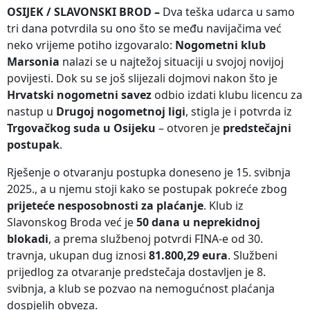
OSIJEK / SLAVONSKI BROD –
Dva teška udarca u samo
tri dana potvrdila su ono što se među navijačima već
neko vrijeme potiho izgovaralo:
Nogometni klub
Marsonia
nalazi se u najtežoj situaciji u svojoj novijoj
povijesti. Dok su se još slijezali dojmovi nakon što je
Hrvatski nogometni savez
odbio izdati klubu licencu za
nastup u
Drugoj nogometnoj ligi
, stigla je i potvrda iz
Trgovačkog suda u Osijeku
– otvoren je
predstečajni
postupak
.
Rješenje o otvaranju postupka doneseno je 15. svibnja
2025., a u njemu stoji kako se postupak pokreće zbog
prijeteće nesposobnosti za plaćanje
. Klub iz
Slavonskog Broda već je
50 dana u neprekidnoj
blokadi
, a prema službenoj potvrdi FINA-e od 30.
travnja, ukupan dug iznosi
81.800,29 eura
. Službeni
prijedlog za otvaranje predstečaja dostavljen je 8.
svibnja, a klub se pozvao na nemogućnost plaćanja
dospjelih obveza.