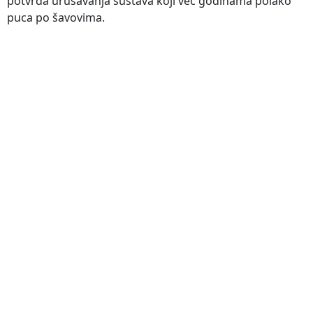
potvrda urušavanja sustava koji već godinama polako
puca po šavovima.