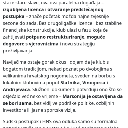
staze stare slave, ova dva paralelna događaja –
izgubljena licenca
i
otvaranje predstečajnog
postupka
– znače početak možda najneizvjesnije
sezone do sada. Bez drugoligaške licence i bez stabilne
financijske konstrukcije, klub ulazi u fazu koja će
zahtijevati
potpuno restrukturiranje
,
moguće
dogovore s vjerovnicima
i novu strategiju
preživljavanja.
Navijačima ostaje gorak okus i dojam da je klub s
bogatom tradicijom, nekad poznat po dvobojima s
velikanima hrvatskog nogometa, sveden na borbu s
lokalnim klubovima poput
Slatnika, Vinogorca i
Andrijevaca
. Službeni dokumenti potvrđuju ono što se
osjećalo već neko vrijeme –
Marsonija je ostavljena da
se bori sama
, bez vidljive podrške politike, ozbiljnih
investitora ili jasne sportske vizije.
Sudski postupak i HNS-ova odluka samo su formalna