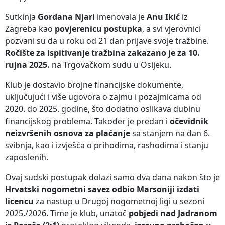
Sutkinja
Gordana Njari
imenovala je
Anu Ikić
iz
Zagreba kao
povjerenicu postupka
, a svi vjerovnici
pozvani su da u roku od 21 dan prijave svoje tražbine.
Ročište za ispitivanje tražbina zakazano je za 10.
rujna 2025.
na Trgovačkom sudu u Osijeku.
Klub je dostavio brojne financijske dokumente,
uključujući i više ugovora o zajmu i pozajmicama od
2020. do 2025. godine, što dodatno oslikava dubinu
financijskog problema. Također je predan i
očevidnik
neizvršenih osnova za plaćanje
sa stanjem na dan 6.
svibnja, kao i izvješća o prihodima, rashodima i stanju
zaposlenih.
Ovaj sudski postupak dolazi samo dva dana nakon što je
Hrvatski nogometni savez odbio Marsoniji izdati
licencu
za nastup u Drugoj nogometnoj ligi u sezoni
2025./2026. Time je klub, unatoč
pobjedi nad Jadranom