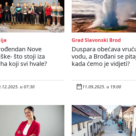
ija
Grad Slavonski Brod
 rođendan Nove
Duspara obećava vruć
ške- što stoji iza
vodu, a Brođani se pita
ha koji svi hvale?
kada ćemo je vidjeti?
.12.2025. u 07:30
11.09.2025. u 19:00