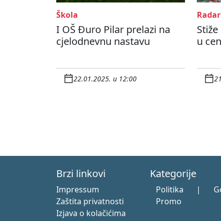
Škola
Radar
I OŠ Đuro Pilar prelazi na
Stiže
cjelodnevnu nastavu
u cen
22.01.2025. u 12:00
21
Brzi linkovi
Kategorije
Impressum
Politika
|
G
Zaštita privatnosti
Promo
Izjava o kolačićima