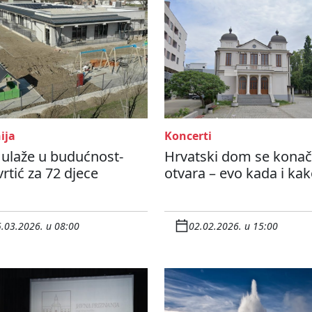
ija
Koncerti
 ulaže u budućnost-
Hrvatski dom se kona
vrtić za 72 djece
otvara – evo kada i ka
.03.2026. u 08:00
02.02.2026. u 15:00