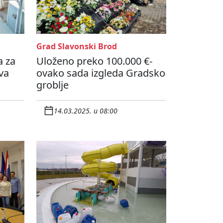
Grad Slavonski Brod
a za
Uloženo preko 100.000 €-
eva
ovako sada izgleda Gradsko
groblje
14.03.2025. u 08:00