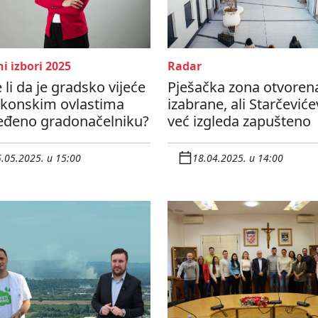
i izbori 2025
Radar
 li da je gradsko vijeće
Pješačka zona otvoren
akonskim ovlastima
izabrane, ali Starčević
eđeno gradonačelniku?
već izgleda zapušteno
.05.2025. u 15:00
18.04.2025. u 14:00