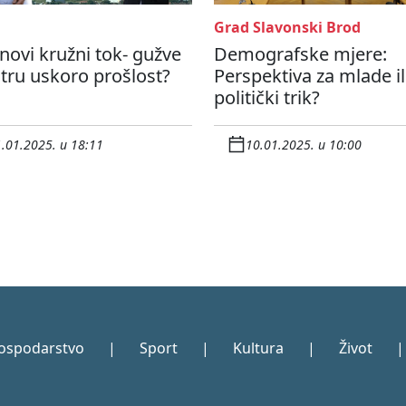
Grad Slavonski Brod
 novi kružni tok- gužve
Demografske mjere:
tru uskoro prošlost?
Perspektiva za mlade il
politički trik?
.01.2025. u 18:11
10.01.2025. u 10:00
ospodarstvo
|
Sport
|
Kultura
|
Život
|