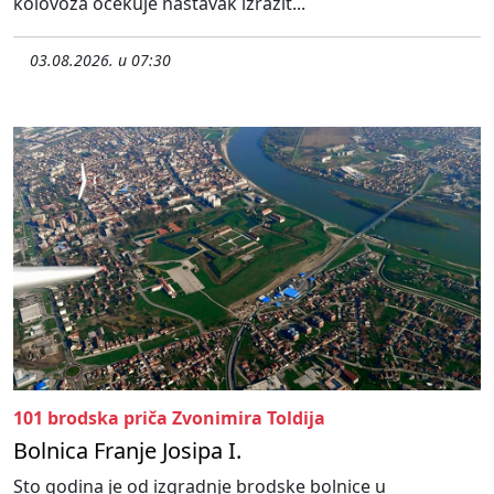
kolovoza očekuje nastavak izrazit...
03.08.2026. u 07:30
101 brodska priča Zvonimira Toldija
Bolnica Franje Josipa I.
Sto godina je od izgradnje brodske bolnice u