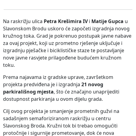
Na raskrižju ulica
Petra Krešimira IV
i
Matije Gupca
u
Slavonskom Brodu uskoro će započeti izgradnja novog
kružnog toka. Grad je pokrenuo postupak javne nabave
za ovaj projekt, koji uz prometno rješenje uključuje i
izgradnju pješačke i biciklističke staze te postavljanje
nove javne rasvjete prilagođene budućem kružnom
toku.
Prema najavama iz gradske uprave, završetkom
projekta predviđena je i izgradnja
21 novog
parkirališnog mjesta
, što će značajno unaprijediti
dostupnost parkiranja u ovom dijelu grada.
Cilj ovog projekta je smanjenje prometnih gužvi na
sadašnjem semaforiziranom raskrižju u centru
Slavonskog Broda. Kružni tok bi trebao omogućiti
protočnije i sigurnije prometovanje, dok će nova