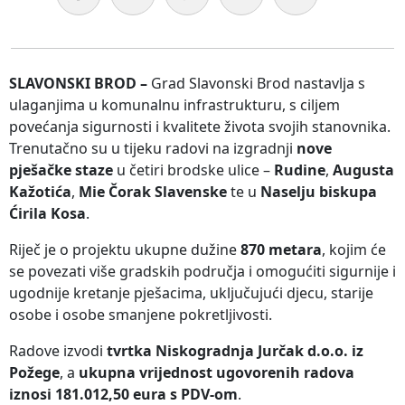
SLAVONSKI BROD –
Grad Slavonski Brod nastavlja s
ulaganjima u komunalnu infrastrukturu, s ciljem
povećanja sigurnosti i kvalitete života svojih stanovnika.
Trenutačno su u tijeku radovi na izgradnji
nove
pješačke staze
u četiri brodske ulice –
Rudine
,
Augusta
Kažotića
,
Mie Čorak Slavenske
te u
Naselju biskupa
Ćirila Kosa
.
Riječ je o projektu ukupne dužine
870 metara
, kojim će
se povezati više gradskih područja i omogućiti sigurnije i
ugodnije kretanje pješacima, uključujući djecu, starije
osobe i osobe smanjene pokretljivosti.
Radove izvodi
tvrtka Niskogradnja Jurčak d.o.o. iz
Požege
, a
ukupna vrijednost ugovorenih radova
iznosi 181.012,50 eura s PDV-om
.