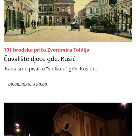
101 brodska priča Zvonimira Toldija
Čuvalište djece gđe. Kušić
Kada smo pisali o “špilšulu” gđe. Kušić (...
09.08.2026. u 20:00