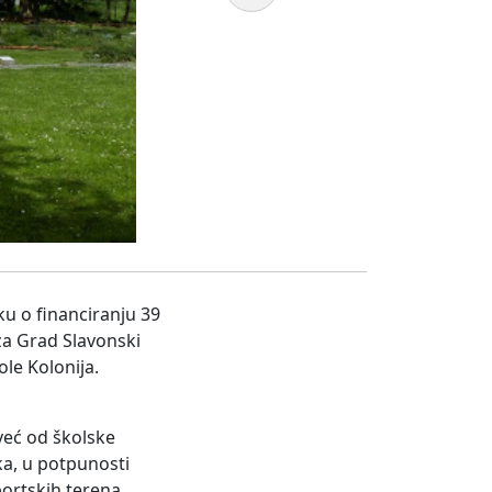
ku o financiranju 39
za Grad Slavonski
le Kolonija.
već od školske
ka, u potpunosti
ortskih terena,