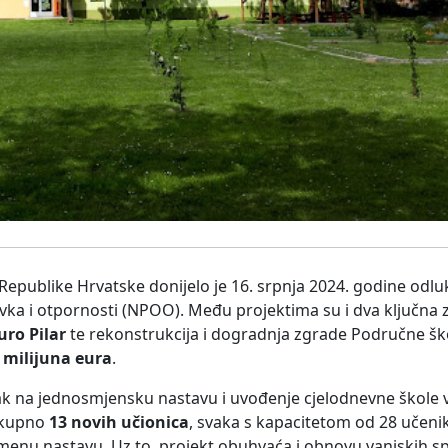
Republike Hrvatske donijelo je 16. srpnja 2024. godine odlu
ka i otpornosti (NPOO). Među projektima su i dva ključna 
uro Pilar
te rekonstrukcija i dogradnja zgrade Područne ško
 milijuna eura
.
zak na jednosmjensku nastavu i uvođenje cjelodnevne škole 
 ukupno
13 novih učionica
, svaka s kapacitetom od 28 učeni
enu nastavu. Uz to, projekt obuhvaća i obnovu vanjskih sp