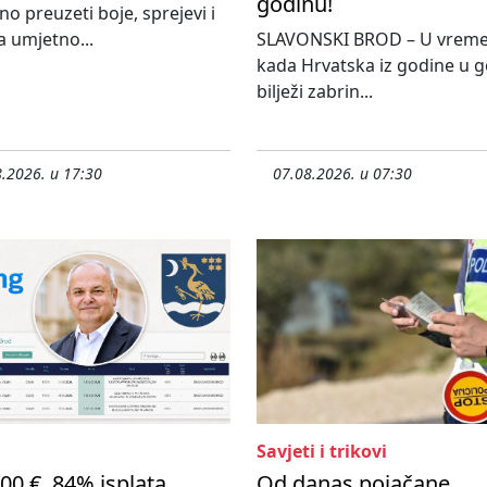
godinu!
o preuzeti boje, sprejevi i
 umjetno...
SLAVONSKI BROD – U vrem
kada Hrvatska iz godine u 
bilježi zabrin...
.2026. u 17:30
07.08.2026. u 07:30
Savjeti i trikovi
00 €, 84% isplata
Od danas pojačane