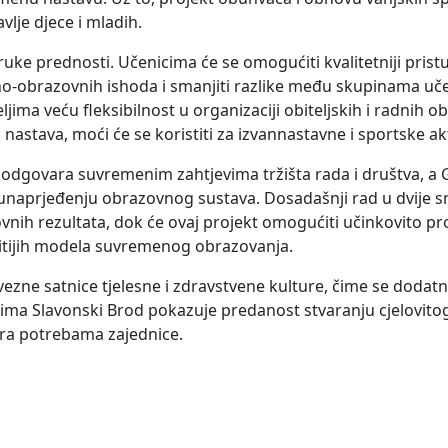
vlje djece i mladih.
uke prednosti. Učenicima će se omogućiti kvalitetniji prist
no-obrazovnih ishoda i smanjiti razlike među skupinama uč
ma veću fleksibilnost u organizaciji obiteljskih i radnih ob
nastava, moći će se koristiti za izvannastavne i sportske akt
odgovara suvremenim zahtjevima tržišta rada i društva, a 
unaprjeđenju obrazovnog sustava. Dosadašnji rad u dvije 
zovnih rezultata, dok će ovaj projekt omogućiti učinkovito p
itijih modela suvremenog obrazovanja.
vezne satnice tjelesne i zdravstvene kulture, čime se dodat
ima Slavonski Brod pokazuje predanost stvaranju cjelovito
ra potrebama zajednice.