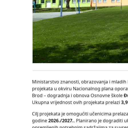
Ministarstvo znanosti, obrazovanja i mladih 
projekata u okviru Nacionalnog plana oporav
Brod – dogradnja i obnova Osnovne škole
Đ
Ukupna vrijednost ovih projekata prelazi
3,9
Cilj projekata je omogućiti učenicima prela
godine
2026./2027.
. Planirano je dograditi
opremljenih potrebnim sadržajima za suvrem