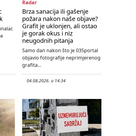
Radar
c
Brza sanacija ili gašenje
ik
požara nakon naše objave?
Grafit je uklonjen, ali ostao
unalac
je gorak okus i niz
ke
neugodnih pitanja
Samo dan nakon što je 035portal
objavio fotografije neprimjerenog
grafita...
04.08.2026. u 14:34