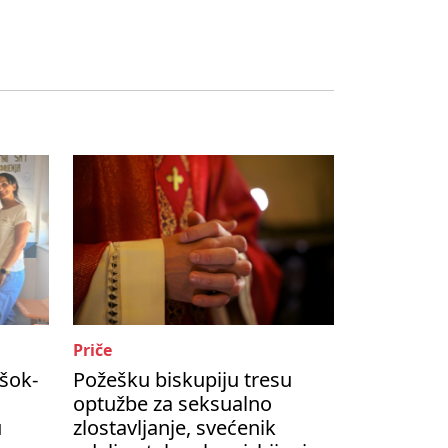
Priče
šok-
Požešku biskupiju tresu
optužbe za seksualno
u
zlostavljanje, svećenik