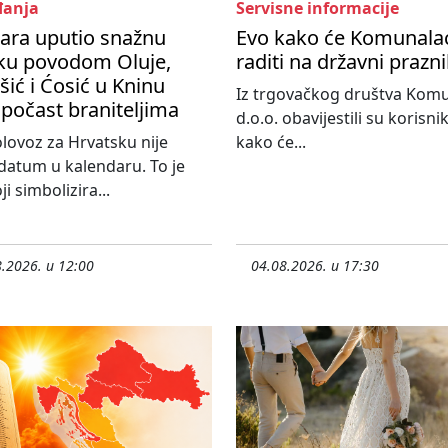
anja
Servisne informacije
ara uputio snažnu
Evo kako će Komunala
ku povodom Oluje,
raditi na državni prazn
ić i Ćosić u Kninu
Iz trgovačkog društva Kom
 počast braniteljima
d.o.o. obavijestili su korisni
olovoz za Hrvatsku nije
kako će...
atum u kalendaru. To je
i simbolizira...
.2026. u 12:00
04.08.2026. u 17:30