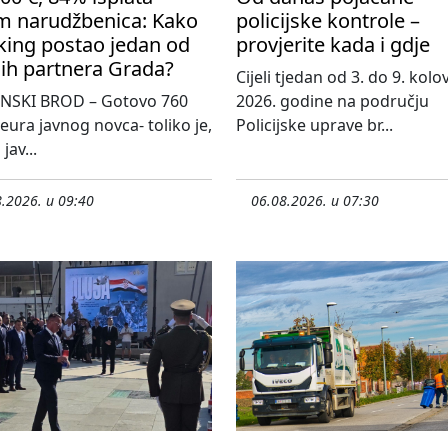
m narudžbenica: Kako
policijske kontrole –
king postao jedan od
provjerite kada i gdje
ih partnera Grada?
Cijeli tjedan od 3. do 9. kol
NSKI BROD – Gotovo 760
2026. godine na području
 eura javnog novca- toliko je,
Policijske uprave br...
jav...
.2026. u 09:40
06.08.2026. u 07:30