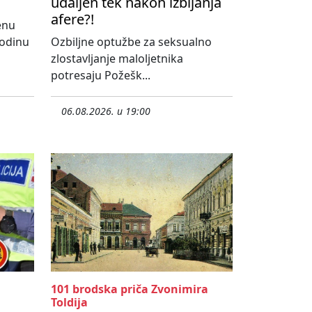
udaljen tek nakon izbijanja
afere?!
enu
godinu
Ozbiljne optužbe za seksualno
zlostavljanje maloljetnika
potresaju Požešk...
06.08.2026. u 19:00
101 brodska priča Zvonimira
Toldija