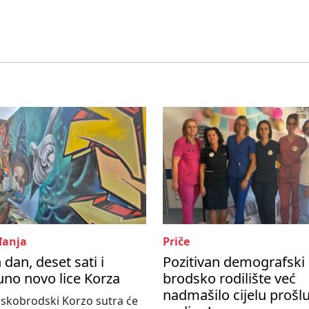
anja
Priče
 dan, deset sati i
Pozitivan demografski 
no novo lice Korza
brodsko rodilište već
nadmašilo cijelu prošl
skobrodski Korzo sutra će