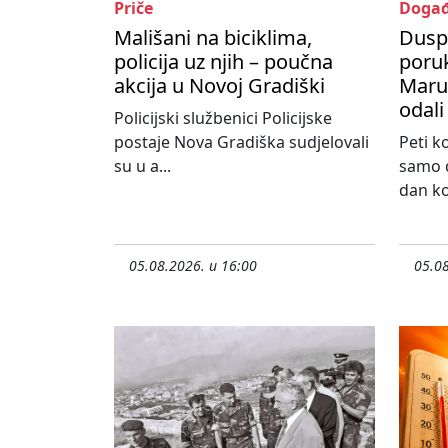
Priče
Događ
Mališani na biciklima,
Dusp
policija uz njih – poučna
poru
akcija u Novoj Gradiški
Maruš
odali
Policijski službenici Policijske
postaje Nova Gradiška sudjelovali
Peti k
su u a...
samo d
dan koj
05.08.2026. u 16:00
05.08