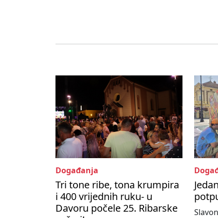
Događanja
Događ
Tri tone ribe, tona krumpira
Jedan
i 400 vrijednih ruku- u
potpu
Davoru počele 25. Ribarske
Slavon