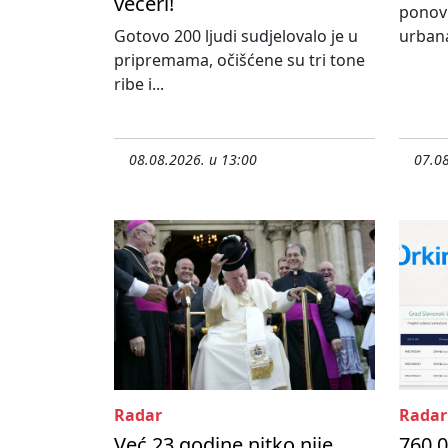
večeri!
ponovn
Gotovo 200 ljudi sudjelovalo je u
urbana
pripremama, očišćene su tri tone
ribe i...
08.08.2026. u 13:00
07.08
Radar
Radar
Već 23 godine nitko nije
760.0