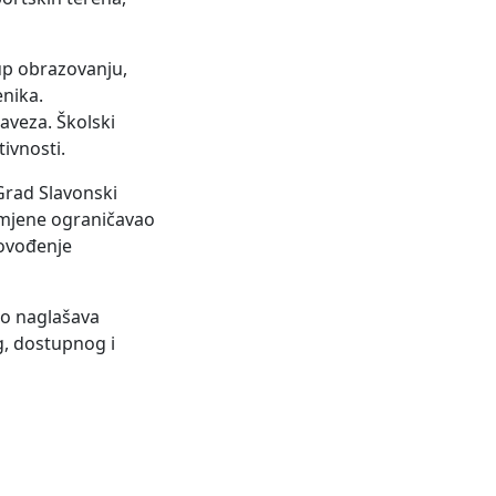
up obrazovanju,
enika.
aveza. Školski
ivnosti.
Grad Slavonski
smjene ograničavao
rovođenje
no naglašava
g, dostupnog i