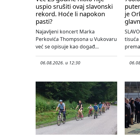
uspio srušiti ovaj slavonski
pute
rekord. Hoće li napokon
je Or
pasti?
glavn
Najavljeni koncert Marka
SLAVO
Perkovića Thompsona u Vukovaru
tisuća
već se opisuje kao događ...
prema 
06.08.2026. u 12:30
06.08