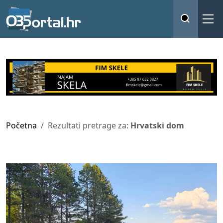
Početna
Rezultati pretrage za:
Hrvatski dom