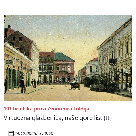
101 brodska priča Zvonimira Toldija
Virtuozna glazbenica, naše gore list (II)
24.12.2025. u 20:00