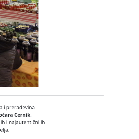
a i prerađevina
oćara Cernik
.
h i najautentičnijih
elja.