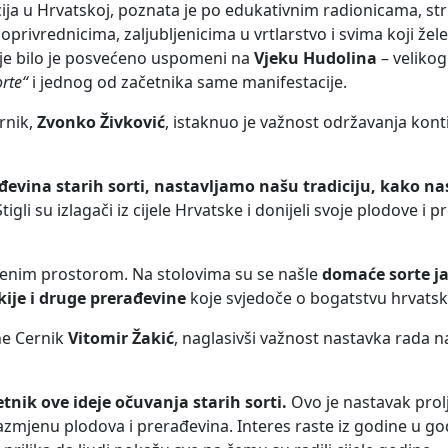
a u Hrvatskoj, poznata je po edukativnim radionicama, st
privrednicima, zaljubljenicima u vrtlarstvo i svima koji žel
je bilo je posvećeno uspomeni na
Vjeku Hudolina
– velikog
rte“
i jednog od začetnika same manifestacije.
rnik,
Zvonko Živković
, istaknuo je važnost održavanja konti
đevina starih sorti, nastavljamo našu tradiciju, kako nas
tigli su izlagači iz cijele Hrvatske i donijeli svoje plodove i 
ožbenim prostorom. Na stolovima su se našle
domaće sorte j
kije i druge prerađevine
koje svjedoče o bogatstvu hrvatsk
ne Cernik
Vitomir Žakić
, naglasivši važnost nastavka rada 
tnik ove ideje očuvanja starih sorti.
Ovo je nastavak prol
azmjenu plodova i prerađevina. Interes raste iz godine u g