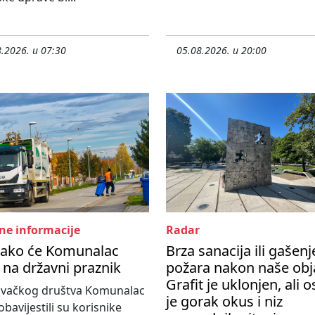
.2026. u 07:30
05.08.2026. u 20:00
ne informacije
Radar
kako će Komunalac
Brza sanacija ili gašenj
i na državni praznik
požara nakon naše obj
Grafit je uklonjen, ali 
govačkog društva Komunalac
je gorak okus i niz
obavijestili su korisnike