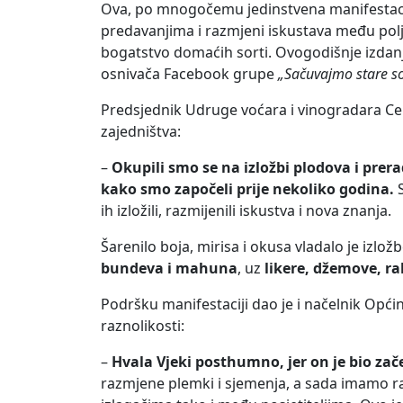
Ova, po mnogočemu jedinstvena manifestacij
predavanjima i razmjeni iskustava među poljo
bogatstvo domaćih sorti. Ovogodišnje izdan
osnivača Facebook grupe
„Sačuvajmo stare so
Predsjednik Udruge voćara i vinogradara Ce
zajedništva:
–
Okupili smo se na izložbi plodova i prera
kako smo započeli prije nekoliko godina.
S
ih izložili, razmijenili iskustva i nova znanja.
Šarenilo boja, mirisa i okusa vladalo je izl
bundeva i mahuna
, uz
likere, džemove, ra
Podršku manifestaciji dao je i načelnik Opći
raznolikosti:
–
Hvala Vjeki posthumno, jer on je bio zače
razmjene plemki i sjemenja, a sada imamo r