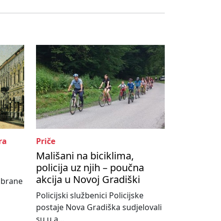
ra
Priče
Mališani na biciklima,
policija uz njih – poučna
akcija u Novoj Gradiški
abrane
Policijski službenici Policijske
postaje Nova Gradiška sudjelovali
su u a...