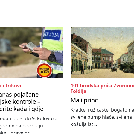
i i trikovi
101 brodska priča Zvonimi
Toldija
anas pojačane
Mali princ
ijske kontrole –
erite kada i gdje
Kratke, ružičaste, bogato n
svilene pump hlače, svilena
 tjedan od 3. do 9. kolovoza
košulja ist...
godine na području
ske uprave br...