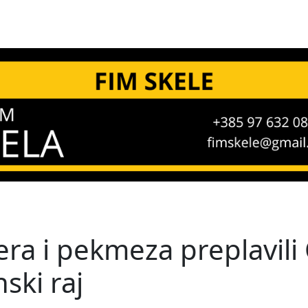
era i pekmeza preplavili
ski raj