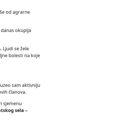
še od agrarne
a danas okuplja
.
Ljudi se žele
ljne bolesti na koje
reuzeo sam aktivniju
ovih članova.
em sjemenu
tskog sela –