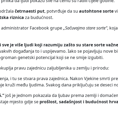
prilika da ljudi pokažu sve na čemu su radili cijele godine.
 održala
četrnaesti put
, potvrđuje da su
autohtone sorte
vi
tska riznica
za budućnost.
, administrator Facebook grupe
„Sačuvajmo stare sorte“
, koj
sve je više ljudi koji razumiju zašto su stare sorte važne
ovakvih događanja to i uspijevamo. Iako se pojavljuju nove bi
roman genetski potencijal koji se ne smije izgubiti.
uplja pravu zajednicu zaljubljenika u zemlju i prirodu:
učenja, i tu se stvara prava zajednica. Nakon Vjekine smrti p
anje kruži među ljudima. Svakog dana priključuju se deseci n
.“
još je jednom pokazala da ljubav prema zemlji i domać
ostaje mjesto gdje se
prošlost, sadašnjost i budućnost hrva