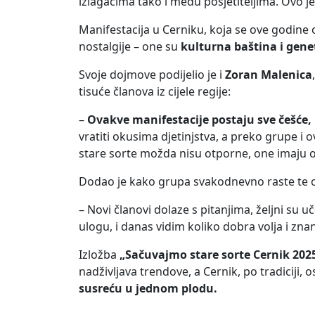
izlagačima tako i među posjetiteljima. Ovo je 
Manifestacija u Cerniku, koja se ove godine
nostalgije – one su
kulturna baština i gene
Svoje dojmove podijelio je i
Zoran Malenica
tisuće članova iz cijele regije:
–
Ovakve manifestacije postaju sve češće, i 
vratiti okusima djetinjstva, a preko grupe i 
stare sorte možda nisu otporne, one imaju og
Dodao je kako grupa svakodnevno raste te ok
– Novi članovi dolaze s pitanjima, željni su 
ulogu, i danas vidim koliko dobra volja i zn
Izložba
„Sačuvajmo stare sorte Cernik 2025
nadživljava trendove, a Cernik, po tradiciji, 
susreću u jednom plodu.