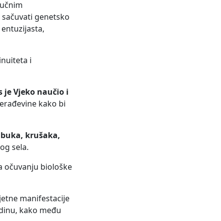
ručnim
e sačuvati genetsko
 entuzijasta,
nuiteta i
 je Vjeko naučio i
prerađevine kako bi
abuka, krušaka,
og sela.
na očuvanju biološke
jetne manifestacije
odinu, kako među