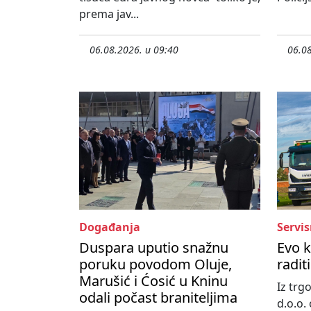
prema jav...
06.08.2026. u 09:40
06.08
Događanja
Servis
Duspara uputio snažnu
Evo 
poruku povodom Oluje,
radit
Marušić i Ćosić u Kninu
Iz tr
odali počast braniteljima
d.o.o. 