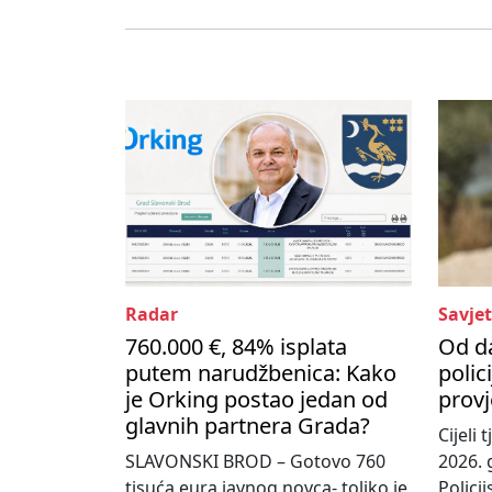
Radar
Savjet
760.000 €, 84% isplata
Od d
putem narudžbenica: Kako
polic
je Orking postao jedan od
provj
glavnih partnera Grada?
Cijeli
SLAVONSKI BROD – Gotovo 760
2026. 
tisuća eura javnog novca- toliko je,
Policij