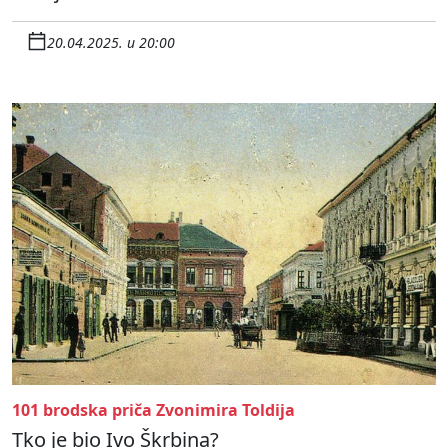
20.04.2025. u 20:00
101 brodska priča Zvonimira Toldija
Tko je bio Ivo Škrbina?