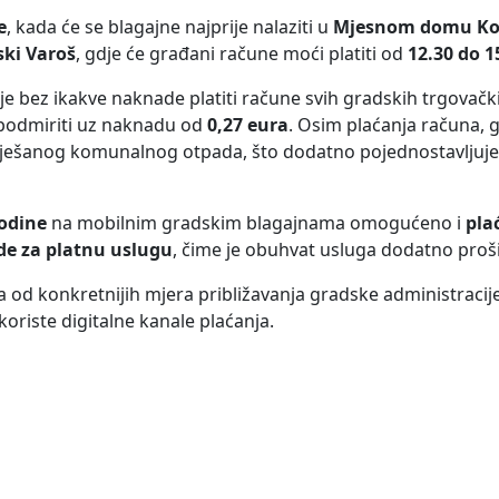
e
, kada će se blagajne najprije nalaziti u
Mjesnom domu Ko
ki Varoš
, gdje će građani račune moći platiti od
12.30 do 1
bez ikakve naknade platiti račune svih gradskih trgovački
 podmiriti uz naknadu od
0,27 eura
. Osim plaćanja računa, 
iješanog komunalnog otpada, što dodatno pojednostavljuje
godine
na mobilnim gradskim blagajnama omogućeno i
pla
ade za platnu uslugu
, čime je obuhvat usluga dodatno proš
a od konkretnijih mjera približavanja gradske administraci
oriste digitalne kanale plaćanja.