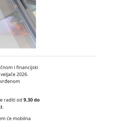
čnom i financijski
veljače 2026.
utvrđenom
će raditi od
9.30 do
ti
.
jem će mobilna