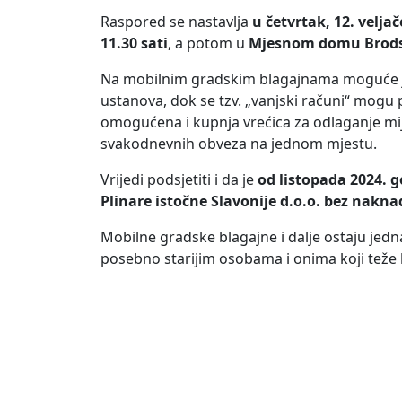
Raspored se nastavlja
u četvrtak, 12. veljač
11.30 sati
, a potom u
Mjesnom domu Brods
Na mobilnim gradskim blagajnama moguće je 
ustanova, dok se tzv. „vanjski računi“ mogu
omogućena i kupnja vrećica za odlaganje m
svakodnevnih obveza na jednom mjestu.
Vrijedi podsjetiti i da je
od listopada 2024. 
Plinare istočne Slavonije d.o.o. bez nakn
Mobilne gradske blagajne i dalje ostaju jedn
posebno starijim osobama i onima koji teže k