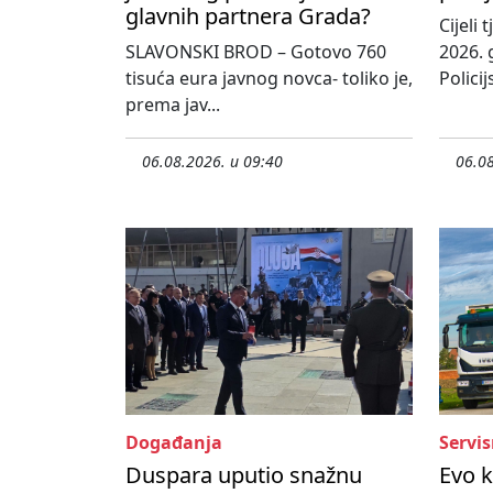
glavnih partnera Grada?
Cijeli
SLAVONSKI BROD – Gotovo 760
2026. 
tisuća eura javnog novca- toliko je,
Policij
prema jav...
06.08.2026. u 09:40
06.08
Događanja
Servis
Duspara uputio snažnu
Evo 