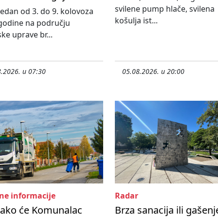
svilene pump hlače, svilena
 tjedan od 3. do 9. kolovoza
košulja ist...
godine na području
ske uprave br...
.2026. u 07:30
05.08.2026. u 20:00
ne informacije
Radar
kako će Komunalac
Brza sanacija ili gašenj