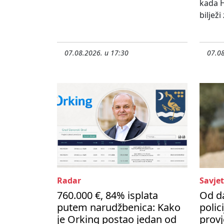
kada H
bilježi
07.08.2026. u 17:30
07.08
Radar
Savjet
760.000 €, 84% isplata
Od d
putem narudžbenica: Kako
polic
je Orking postao jedan od
provj