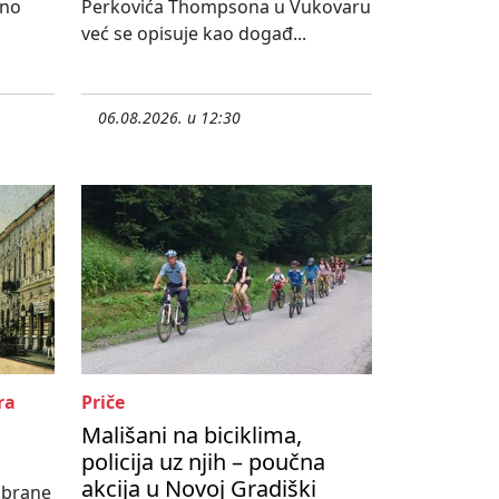
lno
Perkovića Thompsona u Vukovaru
već se opisuje kao događ...
06.08.2026. u 12:30
ra
Priče
Mališani na biciklima,
policija uz njih – poučna
akcija u Novoj Gradiški
abrane