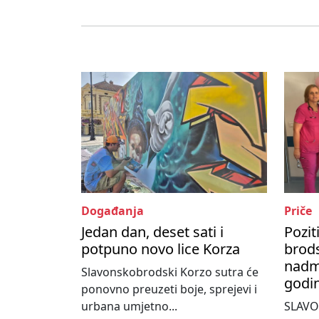
Događanja
Priče
Jedan dan, deset sati i
Pozit
potpuno novo lice Korza
brods
nadma
Slavonskobrodski Korzo sutra će
godi
ponovno preuzeti boje, sprejevi i
urbana umjetno...
SLAVO