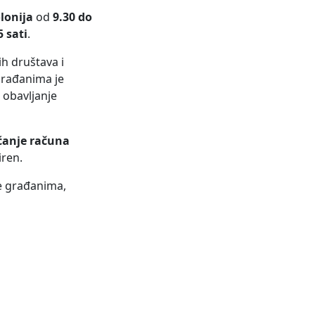
lonija
od
9.30 do
5 sati
.
h društava i
građanima je
 obavljanje
ćanje računa
iren.
je građanima,