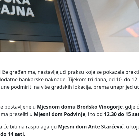
liže građanima, nastavljajući praksu koja se pokazala prakti
 dodatne bankarske naknade. Tijekom tri dana, od 10. do 12. 
čune podmiriti na više gradskih lokacija, prema unaprijed 
će postavljene u
Mjesnom domu Brodsko Vinogorje
, gdje 
ima preseliti u
Mjesni dom Podvinje
, i to od
12.30 do 15 sa
a će biti na raspolaganju
Mjesni dom Ante Starčević
, u ko
 do 14 sati
.