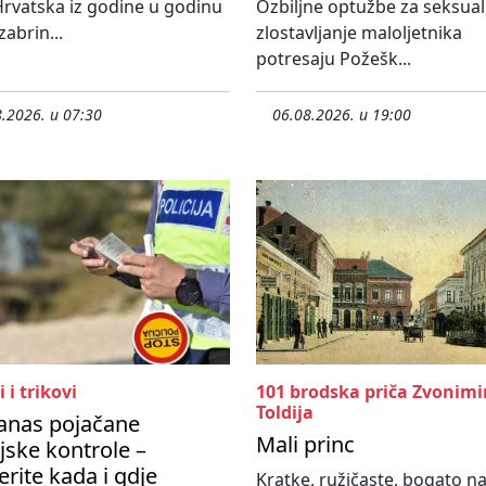
rvatska iz godine u godinu
Ozbiljne optužbe za seksua
 zabrin...
zlostavljanje maloljetnika
potresaju Požešk...
.2026. u 07:30
06.08.2026. u 19:00
i i trikovi
101 brodska priča Zvonimi
Toldija
anas pojačane
Mali princ
ijske kontrole –
erite kada i gdje
Kratke, ružičaste, bogato n