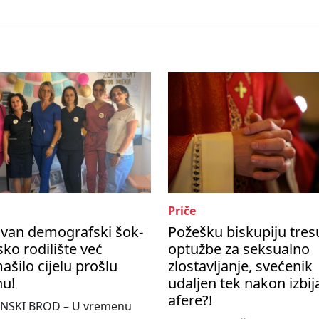
Priče
ivan demografski šok-
Požešku biskupiju tres
ko rodilište već
optužbe za seksualno
šilo cijelu prošlu
zlostavljanje, svećenik
nu!
udaljen tek nakon izbij
afere?!
NSKI BROD – U vremenu