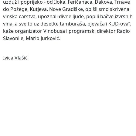
uzduž i poprijeko - od Iloka, Feričanaca, Đakova, Trnave
do Požege, Kutjeva, Nove Gradiške, obišli smo skrivena
vinska carstva, upoznali divne ljude, popili bačve izvrsnih
vina, a sve to uz desetke tamburaša, pjevača i KUD-ova”,
kaže organizator Vinobusa i programski direktor Radio
Slavonije, Mario Jurković.
Ivica Vlašić