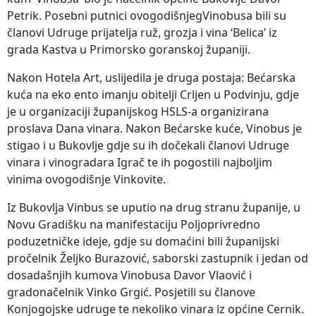
Petrik. Posebni putnici ovogodišnjegVinobusa bili su
članovi Udruge prijatelja ruž, grozja i vina ‘Belica’ iz
grada Kastva u Primorsko goranskoj županiji.
Nakon Hotela Art, uslijedila je druga postaja: Bećarska
kuća na eko ento imanju obitelji Crljen u Podvinju, gdje
je u organizaciji županijskog HSLS-a organizirana
proslava Dana vinara. Nakon Bećarske kuće, Vinobus je
stigao i u Bukovlje gdje su ih dočekali članovi Udruge
vinara i vinogradara Igrač te ih pogostili najboljim
vinima ovogodišnje Vinkovite.
Iz Bukovlja Vinbus se uputio na drug stranu županije, u
Novu Gradišku na manifestaciju Poljoprivredno
poduzetničke ideje, gdje su domaćini bili županijski
pročelnik Željko Burazović, saborski zastupnik i jedan od
dosadašnjih kumova Vinobusa Davor Vlaović i
gradonačelnik Vinko Grgić. Posjetili su članove
Konjogojske udruge te nekoliko vinara iz općine Cernik.