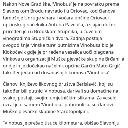
Nakon Nove Gradiške, ‘Vinobus’ je na povratku prema
Slavonskom Brodu navratio i u Oriovac, kod članova
tamošnje Udruge vinara i voćara općine Oriovac i
općinskog načelnika Antuna Pavetića, a sjajan doček
priređen je i u Brodskom Stupniku, u čuvenim
vinogradima Stupničkih dvora. Zadnja postaja
ovogodišnje ‘vinske ture’ putnicima Vinobusa bio je
Klokočevik gdje je priređena veselica uoči blagdana
Vinkova u organizaciji Muške pjevačke skupine Brđani, a
ondje ih je dočekao načelnik općine Garčin Mato Grgić,
također jedan od dosadašnjih kumova ‘Vinobusa’.
Članovi Književo likovnog društva Berislavić, koji su
također bili putnici Vinobusa, darivali su domaćine na
svakoj postaji, svojim umjetničkim slikama. Za veselo
ozračje u samom ‘Vinobusu’ pobrinuli su se članovi
Muške pjevačke skupine Starotopoljani.
“Vinobus je prešao tisuće kilometara, obišao Slavoniju