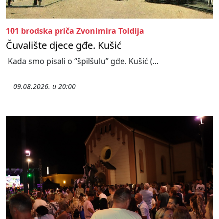
101 brodska priča Zvonimira Toldija
Čuvalište djece gđe. Kušić
Kada smo pisali o “špilšulu” gđe. Kušić (...
09.08.2026. u 20:00