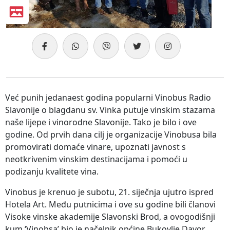
Već punih jedanaest godina popularni Vinobus Radio
Slavonije o blagdanu sv. Vinka putuje vinskim stazama
naše lijepe i vinorodne Slavonije. Tako je bilo i ove
godine. Od prvih dana cilj je organizacije Vinobusa bila
promovirati domaće vinare, upoznati javnost s
neotkrivenim vinskim destinacijama i pomoći u
podizanju kvalitete vina.
Vinobus je krenuo je subotu, 21. siječnja ujutro ispred
Hotela Art. Među putnicima i ove su godine bili članovi
Visoke vinske akademije Slavonski Brod, a ovogodišnji
kum ‘Vinobsa’ bio je načelnik općine Bukovlje Davor