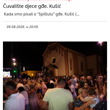
Čuvalište djece gđe. Kušić
Kada smo pisali o “špilšulu” gđe. Kušić (...
09.08.2026. u 20:00