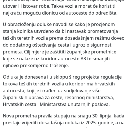
utovar ili istovar robe. Takva vozila morat će koristiti
najkraću moguću dionicu od autoceste do odredišta.
U obrazloženju odluke navodi se kako je procjenom
stanja kolnika utvrđeno da bi nastavak prometovanja
teških teretnih vozila prema dosadašnjem režimu doveo
do dodatnog oštećivanja cesta i ugrozio sigurnost
prometa. Cilj mjere je zaštititi županijske prometnice
koje se nalaze uz koridor autoceste A3 te smanjiti
njihovo prekomjerno trošenje.
Odluka je donesena i u sklopu šireg projekta regulacije
tokova teških teretnih vozila u koridorima hrvatskih
autocesta, koji je izrađen uz sudjelovanje više
županijskih uprava za ceste, resornog ministarstva,
Hrvatskih cesta i Ministarstva unutarnjih poslova.
Nova prometna pravila stupaju na snagu 30. lipnja, kada
prestaje vrijediti dosadašnja odluka iz 2025. godine, a na