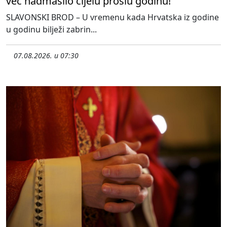
već nadmašilo cijelu prošlu godinu!
SLAVONSKI BROD – U vremenu kada Hrvatska iz godine
u godinu bilježi zabrin...
07.08.2026. u 07:30