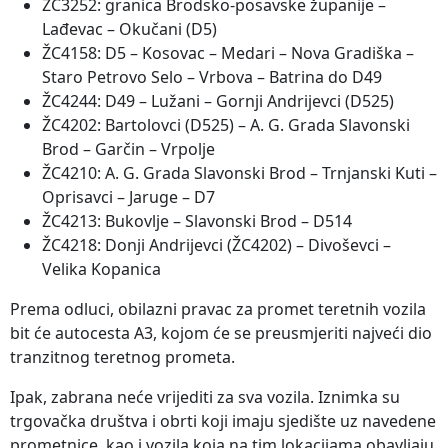
ŽC3252: granica Brodsko-posavske županije –
Lađevac – Okučani (D5)
ŽC4158: D5 – Kosovac – Medari – Nova Gradiška –
Staro Petrovo Selo – Vrbova – Batrina do D49
ŽC4244: D49 – Lužani – Gornji Andrijevci (D525)
ŽC4202: Bartolovci (D525) – A. G. Grada Slavonski
Brod – Garčin – Vrpolje
ŽC4210: A. G. Grada Slavonski Brod – Trnjanski Kuti –
Oprisavci – Jaruge – D7
ŽC4213: Bukovlje – Slavonski Brod – D514
ŽC4218: Donji Andrijevci (ŽC4202) – Divoševci –
Velika Kopanica
Prema odluci, obilazni pravac za promet teretnih vozila
bit će autocesta A3, kojom će se preusmjeriti najveći dio
tranzitnog teretnog prometa.
Ipak, zabrana neće vrijediti za sva vozila. Iznimka su
trgovačka društva i obrti koji imaju sjedište uz navedene
prometnice, kao i vozila koja na tim lokacijama obavljaju