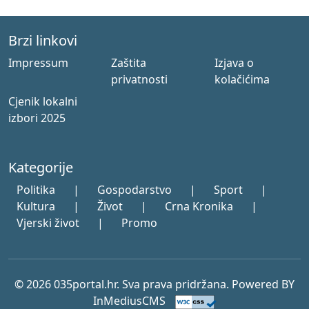
Brzi linkovi
Impressum
Zaštita
Izjava o
privatnosti
kolačićima
Cjenik lokalni
izbori 2025
Kategorije
Politika
|
Gospodarstvo
|
Sport
|
Kultura
|
Život
|
Crna Kronika
|
Vjerski život
|
Promo
© 2026 035portal.hr. Sva prava pridržana. Powered BY
InMediusCMS