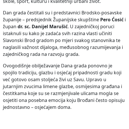
škole, sport, kulturu i kvalitetniji urbani život.
Dan grada čestitali su i predstavnici Brodsko-posavske
županije – predsjednik Županijske skupštine
Pero Ćosić
i
župan
dr. sc. Danijel Marušić
. U zajedničkoj poruci
istaknuli su kako je zadaća svih razina vlasti učiniti
Slavonski Brod gradom po mjeri svakog stanovnika te
naglasili važnost dijaloga, međusobnog razumijevanja i
zajedničkog rada na razvoju grada.
Ovogodišnje obilježavanje Dana grada ponovno je
spojilo tradiciju, glazbu i osjećaj pripadnosti gradu koji
već gotovo osam stoljeća živi uz Savu. Upravo u
jutarnjim zvucima limene glazbe, osmijesima građana i
čestitkama koje su se razmjenjivale ulicama mogla se
osjetiti ona posebna emocija koju Brođani često opisuju
jednostavno – osjećajem doma.