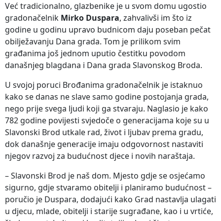
Već tradicionalno, glazbenike je u svom domu ugostio
gradonačelnik
Mirko Duspara
, zahvalivši im što iz
godine u godinu upravo budnicom daju poseban pečat
obilježavanju Dana grada. Tom je prilikom svim
građanima još jednom uputio čestitku povodom
današnjeg blagdana i Dana grada Slavonskog Broda.
U svojoj poruci Brođanima gradonačelnik je istaknuo
kako se danas ne slave samo godine postojanja grada,
nego prije svega ljudi koji ga stvaraju. Naglasio je kako
782 godine povijesti svjedoče o generacijama koje su u
Slavonski Brod utkale rad, život i ljubav prema gradu,
dok današnje generacije imaju odgovornost nastaviti
njegov razvoj za budućnost djece i novih naraštaja.
– Slavonski Brod je naš dom. Mjesto gdje se osjećamo
sigurno, gdje stvaramo obitelji i planiramo budućnost –
poručio je Duspara, dodajući kako Grad nastavlja ulagati
u djecu, mlade, obitelji i starije sugrađane, kao i u vrtiće,