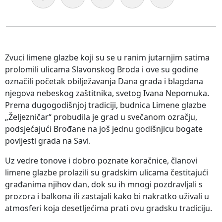
Zvuci limene glazbe koji su se u ranim jutarnjim satima
prolomili ulicama Slavonskog Broda i ove su godine
označili početak obilježavanja Dana grada i blagdana
njegova nebeskog zaštitnika, svetog Ivana Nepomuka.
Prema dugogodišnjoj tradiciji, budnica Limene glazbe
„Željezničar“ probudila je grad u svečanom ozračju,
podsjećajući Brođane na još jednu godišnjicu bogate
povijesti grada na Savi.
Uz vedre tonove i dobro poznate koračnice, članovi
limene glazbe prolazili su gradskim ulicama čestitajući
građanima njihov dan, dok su ih mnogi pozdravljali s
prozora i balkona ili zastajali kako bi nakratko uživali u
atmosferi koja desetljećima prati ovu gradsku tradiciju.