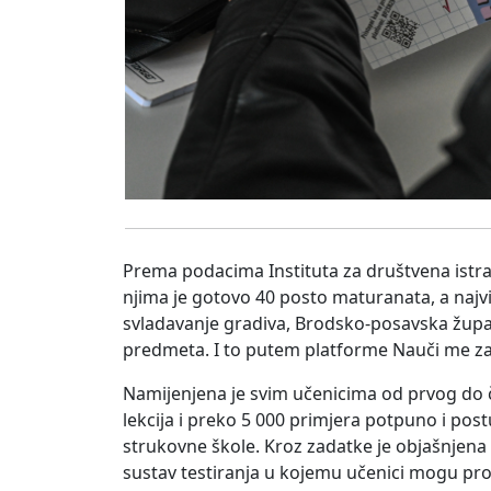
Prema podacima Instituta za društvena istraž
njima je gotovo 40 posto maturanata, a najvi
svladavanje gradiva, Brodsko-posavska župa
predmeta. I to putem platforme Nauči me za
Namijenjena je svim učenicima od prvog do č
lekcija i preko 5 000 primjera potpuno i pos
strukovne škole. Kroz zadatke je objašnjena i
sustav testiranja u kojemu učenici mogu pro