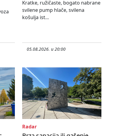
Kratke, ružičaste, bogato nabrane
svilene pump hlače, svilena
ovoza
košulja ist...
05.08.2026. u 20:00
Radar
c
Brza sanacija ili gašenje