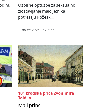
godinu
Ozbiljne optužbe za seksualno
zlostavljanje maloljetnika
potresaju Požešk...
06.08.2026. u 19:00
101 brodska priča Zvonimira
Toldija
Mali princ