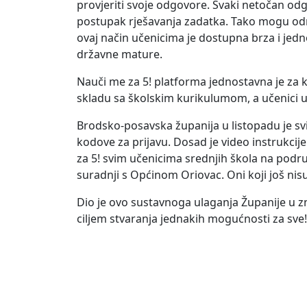
provjeriti svoje odgovore. Svaki netočan o
postupak rješavanja zadatka. Tako mogu odmah 
ovaj način učenicima je dostupna brza i jedn
državne mature.
Nauči me za 5! platforma jednostavna je za kor
skladu sa školskim kurikulumom, a učenici u
Brodsko-posavska županija u listopadu je svi
kodove za prijavu. Dosad je video instrukcije
za 5! svim učenicima srednjih škola na podr
suradnji s Općinom Oriovac. Oni koji još nis
Dio je ovo sustavnoga ulaganja Županije u zn
ciljem stvaranja jednakih mogućnosti za sve!