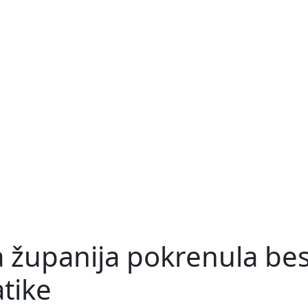
 županija pokrenula be
tike