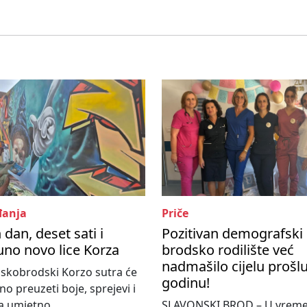
anja
Priče
 dan, deset sati i
Pozitivan demografski 
no novo lice Korza
brodsko rodilište već
nadmašilo cijelu prošl
skobrodski Korzo sutra će
godinu!
o preuzeti boje, sprejevi i
 umjetno...
SLAVONSKI BROD – U vrem