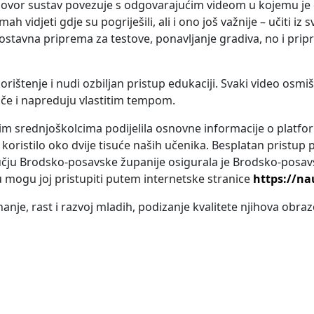
dgovor sustav povezuje s odgovarajućim videom u kojemu je 
vidjeti gdje su pogriješili, ali i ono još važnije – učiti iz 
ostavna priprema za testove, ponavljanje gradiva, no i prip
ištenje i nudi ozbiljan pristup edukaciji. Svaki video osmišlj
če i napreduju vlastitim tempom.
m srednjoškolcima podijelila osnovne informacije o platfor
 koristilo oko dvije tisuće naših učenika. Besplatan pristup
učju Brodsko-posavske županije osigurala je Brodsko-posav
u mogu joj pristupiti putem internetske stranice
https://na
anje, rast i razvoj mladih, podizanje kvalitete njihova obra