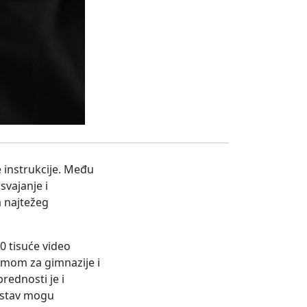
e instrukcije. Među
svajanje i
 najtežeg
0 tisuće video
ramom za gimnazije i
rednosti je i
sustav mogu