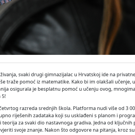
ivanja, svaki drugi gimnazijalac u Hrvatskoj ide na privatn
še traže pomoć iz matematike. Kako bi im olakšali učenje, u
nija osigurala je besplatnu pomoć u učenju ovog, mnogima
 5!
etvrtog razreda srednjih škola. Platforma nudi više od 3 00
tupno riješenih zadataka koji su usklađeni s planom i prog
 teorija za svaki dio nastavnoga gradiva. Jedna od ključnih p
vjeriti svoje znanje. Nakon što odgovore na pitanja, kroz 