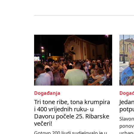
Događanja
Događ
Tri tone ribe, tona krumpira
Jedan
i 400 vrijednih ruku- u
potpu
Davoru počele 25. Ribarske
Slavon
večeri!
ponovn
Gotovo 200 ljudi sudjelovalo je u
urbana