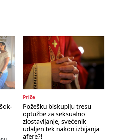
Priče
šok-
Požešku biskupiju tresu
optužbe za seksualno
u
zlostavljanje, svećenik
udaljen tek nakon izbijanja
afere?!
enu