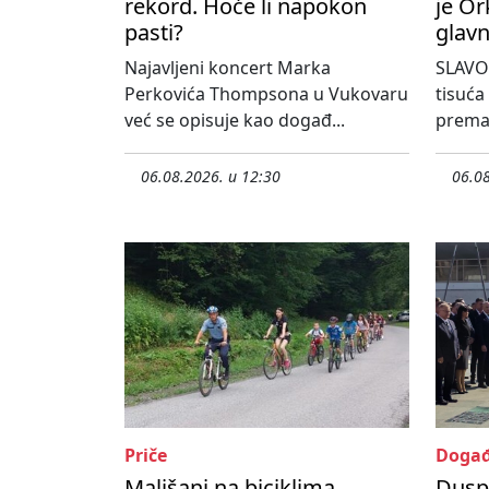
rekord. Hoće li napokon
je Or
pasti?
glavn
Najavljeni koncert Marka
SLAVO
Perkovića Thompsona u Vukovaru
tisuća
već se opisuje kao događ...
prema 
06.08.2026. u 12:30
06.08
Priče
Događ
Mališani na biciklima,
Dusp