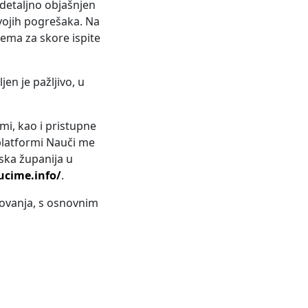
detaljno objašnjen
svojih pogrešaka. Na
rema za skore ispite
en je pažljivo, u
mi, kao i pristupne
 platformi Nauči me
ska županija u
ucime.info/
.
zovanja, s osnovnim