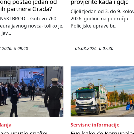
king postao jedan od
provjerite kada i gdje
ih partnera Grada?
Cijeli tjedan od 3. do 9. kol
NSKI BROD – Gotovo 760
2026. godine na području
 eura javnog novca- toliko je,
Policijske uprave br...
jav...
.2026. u 09:40
06.08.2026. u 07:30
anja
Servisne informacije
ara uputio snažnu
Evo kako će Komunala