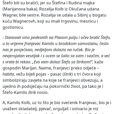
Štefo bili su bratići, jer su Štefina i Rudina majka
(Marijanova baka), Rozalija Kolb iz Okučana udana
Wagner, bile sestre. Rozalija se udala u Sibinj u bogatu
kuću Wagnerovh, koji su imali trgovinu, mesnicu i
gostionicu.
- Stanovali smo pedesetih na Plavom polju i očev bratić Štefo,
u to vrijeme franjevac Kamilo u brodskom samostanu, često
nas je posjećivao, nedjeljom dolazio na ručak. Bio je
nevjerojatan veseljak i s ocem se šalio sa svim i svačim, a već
s vrata bi rekao: „Evo vam dolazi Štefo sa štrikom!“,
kaže
gospodin Marijan. Naime, franjevci preko odjeće –
habita
, vežu bijeli pojas – pasac (
štrik
) s tri čvora koji
simboliziraju zavjete na koje se franjevci obvezuju, a
ujedno ih podsjećaju na pokornički život, pa tako je i
Štefo-Kamilo
štrik
nosio.
A, Kamilo Kolb, uz to što je bio svećenik franjevac, bio je i
uvaženi skladatelj, pjevač, orguljaš i ostvario je niz