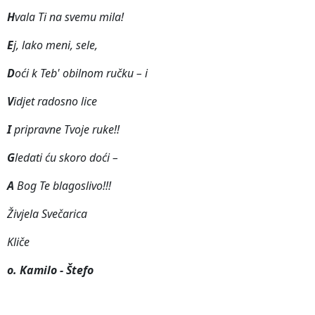
H
vala Ti na svemu mila!
E
j, lako meni, sele,
D
oći k Teb' obilnom ručku – i
V
idjet radosno lice
I
pripravne Tvoje ruke!!
G
ledati ću skoro doći –
A
B
og Te blagoslivo!!!
Živjela Svečarica
Kliče
o. Kamilo - Štefo