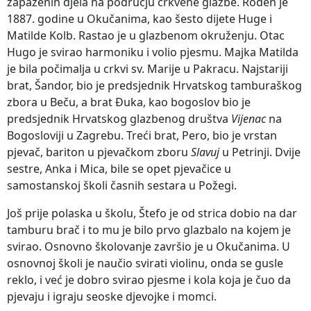
zapaženih djela na području crkvene glazbe. Rođen je
1887. godine u Okučanima, kao šesto dijete Huge i
Matilde Kolb.
Rastao je u glazbenom okruženju. Otac
Hugo je svirao harmoniku i volio pjesmu. Majka Matilda
je bila počimalja u crkvi sv. Marije u Pakracu. Najstariji
brat, Šandor, bio je predsjednik Hrvatskog tamburaškog
zbora u Beču, a brat Đuka, kao bogoslov bio je
predsjednik Hrvatskog glazbenog društva
Vijenac
na
Bogosloviji u Zagrebu. Treći brat, Pero, bio je vrstan
pjevač, bariton u pjevačkom zboru
Slavuj
u Petrinji. Dvije
sestre, Anka i Mica, bile se opet pjevačice u
samostanskoj školi časnih sestara u Požegi.
Još prije polaska u školu, Štefo je od strica dobio na dar
tamburu brač i to mu je bilo prvo glazbalo na kojem je
svirao. Osnovno školovanje završio je u Okučanima. U
osnovnoj školi je naučio svirati violinu, onda se gusle
reklo, i već je dobro svirao pjesme i kola koja je čuo da
pjevaju i igraju seoske djevojke i momci.