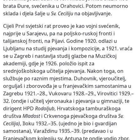
brata Đure, svećenika u Orahovici. Potom neumorno
sklada i djela šalje u
Sv. Ceciliju
na objavljivanje.
Cijeli Prvi svjetski rat proveo je kao vojni svećenik,
najprije u Sarajevu, pa na poljsko-ruskoj fronti i
talijanskoj fronti, na Pijavi. Godine 1920. odlazi u
Ljubljanu na studij pjevanja i kompozicije, a 1921. vraća
se u Zagreb i nastavlja studij glazbe na Muzičkoj
akademiji, gdje je 1926. položio ispit za
srednjoškolskoga učitelja pjevanja. Nakon toga, on
službuje po raznim mjestima. Duhovnik, vjeroučitelj,
orguljaš i zborovođa je u franjevačkim samostanima u
Zagrebu 1921.–28., Vukovaru 1928.–29., Virovitici 1929.–
32. (ondje i učitelj vjeronauka i pjevanja u gimnaziji, te
dirigent HPD
Rodoljub
, Hrvatskoga tamburaškoga
društva
Mladost
i Crkvenoga pjevačkoga društva
Sv.
Cecilija)
, Iloku 1932.–35. (ujedno je bio i gvardijan
samostana), Varaždinu 1935.–39. (predavao i u
Franjevačkom kolegiju sv. Antuna te ondje vodio zbor,