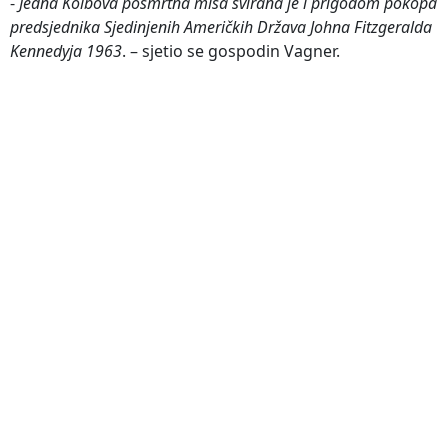
-
Jedna Kolbova posmrtna misa svirana je i prigodom pokopa
predsjednika Sjedinjenih Američkih Država Johna Fitzgeralda
Kennedyja 1963
. – sjetio se gospodin Vagner.