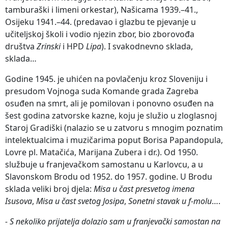
tamburaški i limeni orkestar), Našicama 1939.–41.,
Osijeku 1941.–44. (predavao i glazbu te pjevanje u
učiteljskoj školi i vodio njezin zbor, bio zborovođa
društva
Zrinski
i HPD
Lipa
). I svakodnevno sklada,
sklada…
Godine 1945. je uhićen na povlačenju kroz Sloveniju i
presudom Vojnoga suda Komande grada Zagreba
osuđen na smrt, ali je pomilovan i ponovno osuđen na
šest godina zatvorske kazne, koju je služio u zloglasnoj
Staroj Gradiški (nalazio se u zatvoru s mnogim poznatim
intelektualcima i muzičarima poput Borisa Papandopula,
Lovre pl. Matačića, Marijana Zubera i dr.). Od 1950.
službuje u franjevačkom samostanu u Karlovcu, a u
Slavonskom Brodu od 1952. do 1957. godine. U Brodu
sklada veliki broj djela:
Misa u čast presvetog imena
Isusova
,
Misa u čast svetog Josipa
,
Sonetni stavak u f-molu
….
- S nekoliko prijatelja dolazio sam u franjevački samostan na