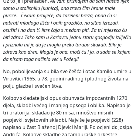
Uz to je i prehlađen.
Ali vam priznajem da sam našao lijek
samo u stolisniku (kunica), ona trava čim hrane male
purice... Čekam proljeće, da zazeleni breza, onda ću si
nabrati mladoga lišća i onih grozdića, na sitno izrezati,
osušiti i na dan ½ litre čaja s medom piti. Za tri mjeseca ću
biti zdrav. Tako sam u Karlovcu jednu staru gospodju izliječio
i priznala mi je da je mogla preko taraba skakati. Bila je
zdrava kao dren. Mogla je ona, moći ću i ja, a sada se kajem
da nisam toga načinio već u Požegi!
No, pobolijevanja su bila sve češća i otac Kamilo umire u
Virovitici 1965. u 78. godini radinog i plodnog života na
polju glazbe i svećeništva.
Kolbov skladateljski opus obuhvaća impozantnih 1270
djela, skladbi većeg i manjeg opsega i oblika. Napisao je
tri oratorija, skladao je 80 misa, mnoštvo misnih
popjevki, svjetovnih skladbi. Najviše je popjevki (228)
napisao u čast Blaženoj Djevici Mariji. Po ocjeni dr. Josipa
Andrića, Kolbove skladbe za tamburaške orkestre