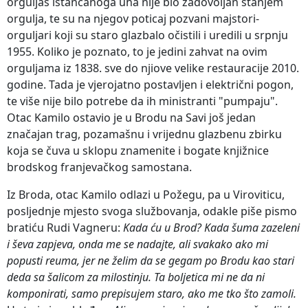
orguljaš istančanoga uha nije bio zadovoljan stanjem
orgulja, te su na njegov poticaj pozvani majstori-
orguljari koji su staro glazbalo očistili i uredili u srpnju
1955. Koliko je poznato, to je jedini zahvat na ovim
orguljama iz 1838. sve do njiove velike restauracije 2010.
godine. Tada je vjerojatno postavljen i električni pogon,
te više nije bilo potrebe da ih ministranti "pumpaju".
Otac Kamilo ostavio je u Brodu na Savi još jedan
značajan trag, pozamašnu i vrijednu glazbenu zbirku
koja se čuva u sklopu znamenite i bogate knjižnice
brodskog franjevačkog samostana.
Iz Broda, otac Kamilo odlazi u Požegu, pa u Viroviticu,
posljednje mjesto svoga službovanja, odakle piše pismo
bratiću Rudi Vagneru:
Kada ću u Brod? Kada šuma zazeleni
i ševa zapjeva, onda me se nadajte, ali svakako ako mi
popusti reuma, jer ne želim da se gegam po Brodu kao stari
deda sa šalicom za milostinju. Ta boljetica mi ne da ni
komponirati, samo prepisujem staro, ako me tko što zamoli.