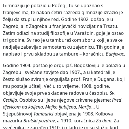
Gimnaziju je polazio u Požegi, tu se upoznao s
franjevcima, te nakon četiri razreda gimnazije izrazio je
želju da stupi u njihov red. Godine 1902. došao je u
Zagreb, a iz Zagreba u franjevački novicijat na Trsatu.
Zatim odlazi na studij filozofije u Varaždin, gdje je ostao
tri godine. Svirao je u tamburaškom zboru koji je svake
nedjelje zabavljao samostansku zajednicu. Tih godina je
napisao i prvu skladbu za tambure – koračnicu
Bunjevac
.
Godine 1904. postao je orguljaš. Bogosloviju je polazio u
Zagrebu i svečane zavjete dao 1907., a u katedrali je
često slušao sviranje orguljaša prof. Franje Dugana, koji
mu postaje učitelj. Već u to vrijeme, 1908. godine,
objavljuje svoje prve skladane radove u časopisu
Sv.
Cecilija
. Osobito su lijepe njegove crkvene pjesme:
Pred
djevicom na koljena
,
Majko ljubljena
,
Marijo
… U
Stjepušinovoj
Tamburici
objavljena je 1908. Kolbova
mazurka
Bratski pozdrav
, a 1910. koračnica
Za dom.
Za
svećenika je zaređen 1910. i mladu je misu služio kod