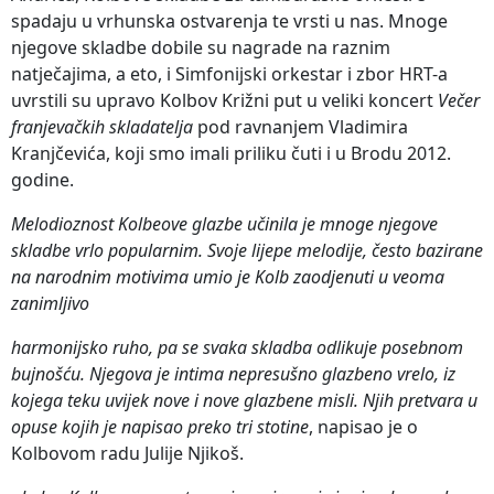
spadaju u vrhunska ostvarenja te vrsti u nas. Mnoge
njegove skladbe dobile su nagrade na raznim
natječajima, a eto, i Simfonijski orkestar i zbor HRT-a
uvrstili su upravo Kolbov Križni put u veliki koncert
Večer
franjevačkih skladatelja
pod ravnanjem Vladimira
Kranjčevića, koji smo imali priliku čuti i u Brodu 2012.
godine.
Melodioznost Kolbeove glazbe učinila je mnoge njegove
skladbe vrlo popularnim. Svoje lijepe melodije, često bazirane
na narodnim motivima umio je Kolb zaodjenuti u veoma
zanimljivo
harmonijsko ruho, pa se svaka skladba odlikuje posebnom
bujnošću. Njegova je intima nepresušno glazbeno vrelo, iz
kojega teku uvijek nove i nove glazbene misli. Njih pretvara u
opuse kojih je napisao preko tri stotine
, napisao je o
Kolbovom radu Julije Njikoš.