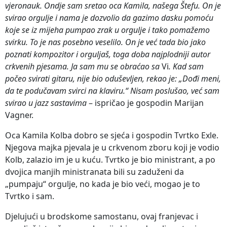
vjeronauk. Ondje sam sretao oca Kamila, našega Štefu. On je
svirao orgulje i nama je dozvolio da gazimo dasku pomoću
koje se iz mijeha pumpao zrak u orgulje i tako pomažemo
svirku. To je nas posebno veselilo. On je već tada bio jako
poznati kompozitor i orguljaš, toga doba najplodniji autor
crkvenih pjesama. Ja sam mu se obraćao sa
Vi
. Kad sam
počeo svirati gitaru, nije bio oduševljen, rekao je: „Dođi meni,
da te podučavam svirci na klaviru.“ Nisam poslušao, već sam
svirao u jazz sastavima
– ispričao je gospodin Marijan
Vagner.
Oca Kamila Kolba dobro se sjeća i gospodin Tvrtko Exle.
Njegova majka pjevala je u crkvenom zboru koji je vodio
Kolb, zalazio im je u kuću. Tvrtko je bio ministrant, a po
dvojica manjih ministranata bili su zaduženi da
„pumpaju“ orgulje, no kada je bio veći, mogao je to
Tvrtko i sam.
Djelujući u brodskome samostanu, ovaj franjevac i