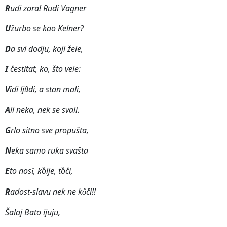
R
udi zora! Rudi Vagner
U
žurbo se kao Kelner?
D
a svi dodju, koji žele,
I
čestitat, ko, što vele:
V
idi lj
di, a stan mali,
û
A
li neka, nek se svali.
G
rlo sitno sve propušta,
N
eka samo ruka svašta
E
to nos
, k
ȍ
lje, t
ȍ
či,
î
R
adost-slavu nek ne k
či!!
ô
Šalaj Bato ijuju,