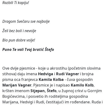
Razbili Ti kapiju!
Dragom Svečaru sve najbolje
Želi bez boli i nevolje
Bio pun dobre volje!
Puno Te voli Tvoj bratić Štefo
Ove dvije pjesmice - koje u akrostihu (početnim slovima
stihova) daju imena
Hedviga
i
Rudi Vagner
i brojna
pisma oca franjevca
Kamila Kolba
- čuva gospodin
Marijan Vagner
. Pjesmice je i napisao
Kamilo Kolb
,
kršten imenom
Stjepan, Štefo
, u župnoj crkvi u Gornjim
Bogićevcima, i posvetio ih roditeljima gospodina
Marijana, Hedvigi i Rudi, čestitajući im rođendane. Ruda i