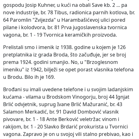
gospodu Josip Kuhner, u kući na obali Save kb. 2 ... pa
nove industrije, br. 78 Tibus, radionica parnih kotlova, br.
64 Paromlin "Zvijezda" u Harambašićevoj ulici pored
pilane i kolodvora, br. 81 Prva jugoslavenska tvornica
vagona, br. 1 - 19 Tvornica keramičkih proizvoda.
Prelistali smo i imenik iz 1938. godine u kojem je 126
pretplatnika iz grada Broda, što začuđuje, jer se broj
prema 1924. godini smanjio. No, u "Brzoglesnom
imeniku" iz 1942, bilježi se opet porast vlasnika telefona
u Brodu. Bilo ih je 169.
Brođani su imali uvedene telefone i u svojim ladanjskim
kućama - vilama u Brodskom Vinogorju, broj 44 Ignjat
Brlić odvjetnik, suprug Ivane Brlić Mažuranić, br. 43
Salamon Merkadić, br. 91 David Dombović vlasnik
pivovare, br. 1 - 18 Ante Berković veletržac vinom i
rakijom, br. 1 - 20 Slavko Brdarić prokurista u Tvornici
vagona. Zapravo je on u svojoj vili stalno prebivao, kao i