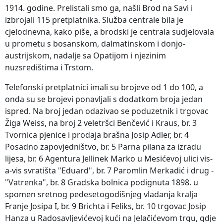
1914. godine. Prelistali smo ga, našli Brod na Savi i
izbrojali 115 pretplatnika. Služba centrale bila je
cjelodnevna, kako piše, a brodski je centrala sudjelovala
u prometu s bosanskom, dalmatinskom i donjo-
austrijskom, nadalje sa Opatijom i njezinim
nuzsredištima i Trstom.
Telefonski pretplatnici imali su brojeve od 1 do 100, a
onda su se brojevi ponavljali s dodatkom broja jedan
ispred. Na broj jedan odazivao se poduzetnik i trgovac
Žiga Weiss, na broj 2 veletršci Benčević i Kraus, br. 3
Tvornica pjenice i prodaja brašna Josip Adler, br. 4
Posadno zapovjedništvo, br. 5 Parna pilana za izradu
lijesa, br. 6 Agentura Jellinek Marko u Mesićevoj ulici vis-
a-vis svratišta "Eduard", br. 7 Paromlin Merkadić i drug -
"Vatrenka", br. 8 Gradska bolnica podignuta 1898. u
spomen sretnog pedesetogodišnjeg vladanja kralja
Franje Josipa I, br. 9 Brichta i Feliks, br. 10 trgovac Josip
Hanza u Radosavljevićevoj kući na Jelačićevom trgu, gdje