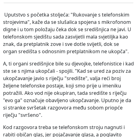
Uputstvo s početka stoljeća: "Rukovanje s telefonskim
strojevima", kaže da se slušalica spojena s mikrofonom
digne i u tom položaju čeka dok se središnjica ne javi. U
telefonskom sjedištu sada zasvijetli mala svjetiljka kao
znak, da pretplatnik zove i sve dotle svijetli, dok se
organ središta s odnosnim pretplatnikom ne ukopča".
A, ti organi središnjice bile su djevojke, telefonistice i kad
ste se s njima ukopčali - spojili. "Kad se ured za poziv za
ukopčavanje javio s riječju "središte", valja reći broj
željene telefonske postaje, koji smo prije u imeniku
potražili. Ako vod nije okupiran, tada središte s riječju
"evo ga" označuje obavljeno ukopčavanje. Uputno je da
si stranke svršetak razgovora među sobom priopće
riječju "svršeno".
Kod razgovora treba se telefonskom stroju nagnuti i
rabiti običan glas, jer pojačavanje glasa, a poglavito