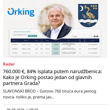
Radar
760.000 €, 84% isplata putem narudžbenica:
Kako je Orking postao jedan od glavnih
partnera Grada?
SLAVONSKI BROD – Gotovo 760 tisuća eura javnog
novca- toliko je, prema jav...
06.08.2026. u 09:40