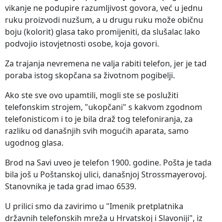
vikanje ne podupire razumljivost govora, već u jednu
ruku proizvodi nuzšum, a u drugu ruku može običnu
boju (kolorit) glasa tako promijeniti, da slušalac lako
podvojio istovjetnosti osobe, koja govori.
Za trajanja nevremena ne valja rabiti telefon, jer je tad
poraba istog skopčana sa životnom pogibelji.
Ako ste sve ovo upamtili, mogli ste se poslužiti
telefonskim strojem, "ukopčani" s kakvom zgodnom
telefonisticom i to je bila draž tog telefoniranja, za
razliku od današnjih svih mogućih aparata, samo
ugodnog glasa.
Brod na Savi uveo je telefon 1900. godine. Pošta je tada
bila još u Poštanskoj ulici, današnjoj Strossmayerovoj.
Stanovnika je tada grad imao 6539.
U prilici smo da zavirimo u "Imenik pretplatnika
državnih telefonskih mreža u Hrvatskoj i Slavoniji", iz