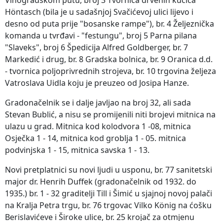
Höntasch (bila je u sadašnjoj Svačićevoj ulici lijevo i
desno od puta prije "bosanske rampe"), br. 4 Željeznička
komanda u tvrđavi - "festungu", broj 5 Parna pilana
"Slaveks", broj 6 Špedicija Alfred Goldberger, br. 7
Markedić i drug, br. 8 Gradska bolnica, br. 9 Oranica d.d.
- tvornica poljoprivrednih strojeva, br. 10 trgovina željeza
Vatroslava Uidla koju je preuzeo od Josipa Hanze.
Gradonačelnik se i dalje javljao na broj 32, ali sada
Stevan Bublić, a nisu se promijenili niti brojevi mitnica na
ulazu u grad. Mitnica kod kolodvora 1 -08, mitnica
Osječka 1 - 14, mitnica kod groblja 1 - 05. mitnica
podvinjska 1 - 15, mitnica savska 1 - 13.
Novi pretplatnici su novi ljudi u usponu, br. 77 sanitetski
major dr. Henrih Duffek (gradonačelnik od 1932. do
1935.) br. 1 - 32 graditelji Till i Šimić u sjajnoj novoj palači
na Kralja Petra trgu, br. 76 trgovac Vilko König na ćošku
Berislavićeve i Široke ulice, br. 25 krojač za otmjenu