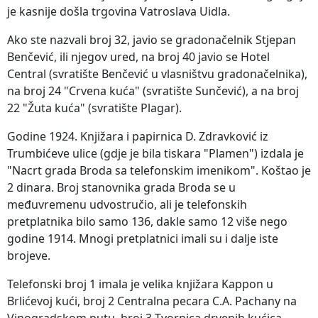
je kasnije došla trgovina Vatroslava Uidla.
Ako ste nazvali broj 32, javio se gradonačelnik Stjepan
Benčević, ili njegov ured, na broj 40 javio se Hotel
Central (svratište Benčević u vlasništvu gradonačelnika),
na broj 24 "Crvena kuća" (svratište Sunčević), a na broj
22 "Žuta kuća" (svratište Plagar).
Godine 1924. Knjižara i papirnica D. Zdravković iz
Trumbićeve ulice (gdje je bila tiskara "Plamen") izdala je
"Nacrt grada Broda sa telefonskim imenikom". Koštao je
2 dinara. Broj stanovnika grada Broda se u
međuvremenu udvostručio, ali je telefonskih
pretplatnika bilo samo 136, dakle samo 12 više nego
godine 1914. Mnogi pretplatnici imali su i dalje iste
brojeve.
Telefonski broj 1 imala je velika knjižara Kappon u
Brlićevoj kući, broj 2 Centralna pecara C.A. Pachany na
Vinogradskom putu, broj 3 Tvornica drvenih kućica