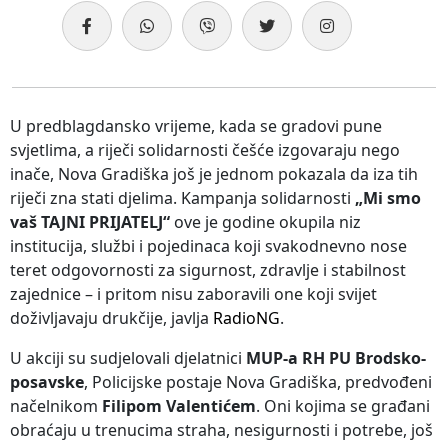
U predblagdansko vrijeme, kada se gradovi pune
svjetlima, a riječi solidarnosti češće izgovaraju nego
inače, Nova Gradiška još je jednom pokazala da iza tih
riječi zna stati djelima. Kampanja solidarnosti
„Mi smo
vaš TAJNI PRIJATELJ“
ove je godine okupila niz
institucija, službi i pojedinaca koji svakodnevno nose
teret odgovornosti za sigurnost, zdravlje i stabilnost
zajednice – i pritom nisu zaboravili one koji svijet
doživljavaju drukčije, javlja
RadioNG
.
U akciji su sudjelovali djelatnici
MUP-a RH PU Brodsko-
posavske
, Policijske postaje Nova Gradiška, predvođeni
načelnikom
Filipom Valentićem
. Oni kojima se građani
obraćaju u trenucima straha, nesigurnosti i potrebe, još