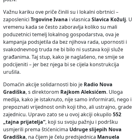
Važnu kariku ove priče činili su i lokalni obrtnici –
zaposlenici
Trgovine Ivana
i vlasnica
Slavica Kožulj
. U
vremenu kada se često zaboravlja koliko su mali
poduzetnici temelj lokalnog gospodarstva, ova je
kampanja podsjetila da bez njihova rada, upornosti i
svakodnevnog truda ne bi bilo ni sustava koji služe
građanima. Taj stup, kako je naglašeno, ne smije se
podcijeniti – jer bez njega bi se cijela konstrukcija
urušila.
Domaćin akcije solidarnosti bio je
Radio Nova
Gradiška
, s direktorom
Rajkom Aleksićem
. Uloga
medija, kako je istaknuto, nije samo informirati, nego i
prepoznati vrijednost onih koji tiho, ali ustrajno, grade
zajednicu. Upravo zato se u ovoj akciji okupilo
552
„tajna prijatelja“
, koji su svoju pažnju i podršku
usmjerili prema štićenicima
Udruge slijepih Nova
Gradiška
, na čijem je čelu predsjednica
Manuela