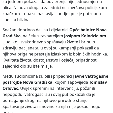
su jednom pokazali da povjerenje nije jednosmjerna
ulica. Njihova uloga u zajednici ne završava policijskom
značkom – ona se nastavlja i ondje gdje je potrebna
ljudska blizina.
Snažan doprinos dali su i djelatnici
Opće bolnice Nova
Gradiška
, na čelu s ravnateljem
Josipom Kolodziejom
.
Ljudi koji svakodnevno spašavaju živote i brinu o
zdravlju pacijenata, u ovoj su kampanji pokazali da
njihova briga ne prestaje izlaskom iz bolničkih hodnika.
Kvaliteta života, dostojanstvo i osjećaj pripadnosti
zajednici dio su iste misije.
Među sudionicima su bili i pripadnici
Javne vatrogasne
postrojbe Nova Gradiška
, kojom zapovijeda
Tomislav
Orlovac
. Uvijek spremni na intervenciju, požar ili
nepogodu, vatrogasci su i ovaj put pokazali da je
pomaganje drugima njihovo prirodno stanje.
Spašavanje života i imovine za njih nije posao, nego
poziv.