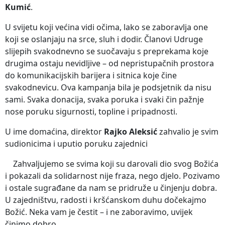
Kumić
.
U svijetu koji većina vidi očima, lako se zaboravlja one
koji se oslanjaju na srce, sluh i dodir. Članovi Udruge
slijepih svakodnevno se suočavaju s preprekama koje
drugima ostaju nevidljive – od nepristupačnih prostora
do komunikacijskih barijera i sitnica koje čine
svakodnevicu. Ova kampanja bila je podsjetnik da nisu
sami. Svaka donacija, svaka poruka i svaki čin pažnje
nose poruku sigurnosti, topline i pripadnosti.
U ime domaćina, direktor
Rajko Aleksić
zahvalio je svim
sudionicima i uputio poruku zajednici
Zahvaljujemo se svima koji su darovali dio svog Božića
i pokazali da solidarnost nije fraza, nego djelo. Pozivamo
i ostale sugrađane da nam se pridruže u činjenju dobra.
U zajedništvu, radosti i kršćanskom duhu dočekajmo
Božić. Neka vam je čestit – i ne zaboravimo, uvijek
činimo dobro.