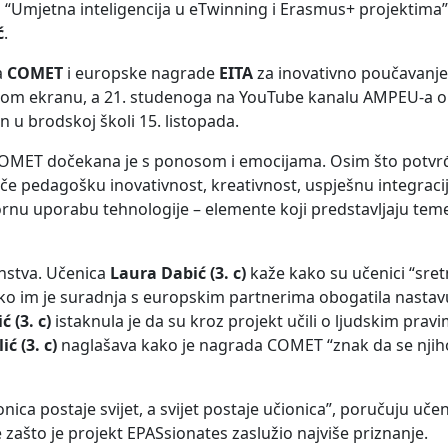
ci “Umjetna inteligencija u eTwinning i Erasmus+ projektima”,
ć
.
a
COMET
i europske nagrade
EITA
za inovativno poučavanje
likom ekranu, a 21. studenoga na YouTube kanalu AMPEU-a obj
n u brodskoj školi 15. listopada.
COMET dočekana je s ponosom i emocijama. Osim što potvr
iče pedagošku inovativnost, kreativnost, uspješnu integrac
nu uporabu tehnologije – elemente koji predstavljaju te
anstva. Učenica
Laura Dabić (3. c)
kaže kako su učenici “sretn
ako im je suradnja s europskim partnerima obogatila nastav
 (3. c)
istaknula je da su kroz projekt učili o ljudskim prav
ić (3. c)
naglašava kako je nagrada COMET “znak da se njiho
nica postaje svijet, a svijet postaje učionica”, poručuju učen
 zašto je projekt EPASsionates zaslužio najviše priznanje.