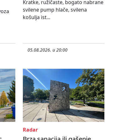
Kratke, ružičaste, bogato nabrane
svilene pump hlače, svilena
ovoza
košulja ist...
05.08.2026. u 20:00
Radar
c
Brza sanacija ili gašenje