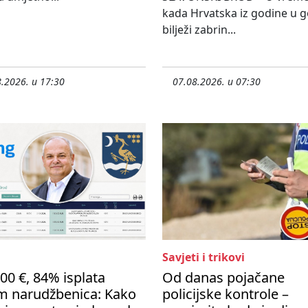
kada Hrvatska iz godine u 
bilježi zabrin...
.2026. u 17:30
07.08.2026. u 07:30
Savjeti i trikovi
00 €, 84% isplata
Od danas pojačane
m narudžbenica: Kako
policijske kontrole –