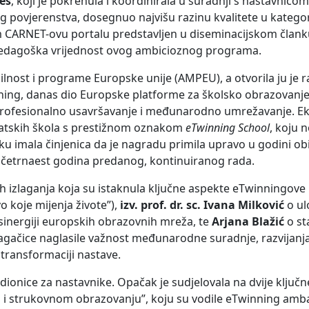
es
, koji je pokrenula i koordinirala u suradnji s nastavnic
g povjerenstva, dosegnuo najvišu razinu kvalitete u kategori
m CARNET-ovu portalu predstavljen u diseminacijskom člank
pedagoška vrijednost ovog ambicioznog programa.
lnost i programe Europske unije (AMPEU), a otvorila ju je ra
nning, danas dio Europske platforme za školsko obrazovanje
 profesionalno usavršavanje i međunarodno umrežavanje. 
vatskih škola s prestižnom oznakom
eTwinning School
, koju 
u imala činjenica da je nagradu primila upravo u godini obi
četrnaest godina predanog, kontinuiranog rada.
nih izlaganja koja su istaknula ključne aspekte eTwinningove 
 koje mijenja živote”),
izv. prof. dr. sc. Ivana Milković
o ul
sinergiji europskih obrazovnih mreža, te
Arjana Blažić
o st
zlagačice naglasile važnost međunarodne suradnje, razvijan
 transformaciji nastave.
adionice za nastavnike. Opačak je sudjelovala na dvije ključn
 i strukovnom obrazovanju”, koju su vodile eTwinning am