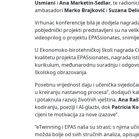
Usmiani
i
Ana Marketin-Sedlar
, te radioni
ambasadori
Marko Brajković
i
Suzana Deli
Vrhunac konferencije bila je dodjela nagrad
pobjednički projekti predstavljeni su na ve
videoprilog o projektu EPASsionates, snimlje
U Ekonomsko-birotehničkoj školi nagrada 
kvalitetu projekta EPASsionates, nagrada ist
kurikulum, međunarodnu suradnju i odgovor
školskog obrazovanja.
Posebnu vrijednost daju i učenička svjedoč
u kreiranju nastavnog procesa”, dodajući k
i potaknula razvoj životnih vještina.
Ana Rašić
kodiranju, poeziji i AI-glazbi, dok
Patricia Kol
cijeni te motivacija za nove izazove”.
“eTwinning i EPAS naša su strast; s njima učio
možda bolje od svih stručnih analiza, opisuje