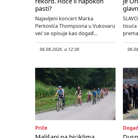
rekord. Hoće li napokon
je Or
pasti?
glavn
Najavljeni koncert Marka
SLAVO
Perkovića Thompsona u Vukovaru
tisuća
već se opisuje kao događ...
prema 
06.08.2026. u 12:30
06.08
Priče
Događ
Mališani na biciklima,
Dusp