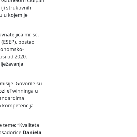
om Gabrielom Ciolpan
ji strukovnih i
u u kojem je
vnateljica mr. sc.
 (ESEP), postao
Ekonomsko-
nosi od 2020.
lježavanja
misije. Govorile su
ozi eTwinninga u
andardima
ja kompetencija
e teme: “Kvaliteta
basadorice
Daniela