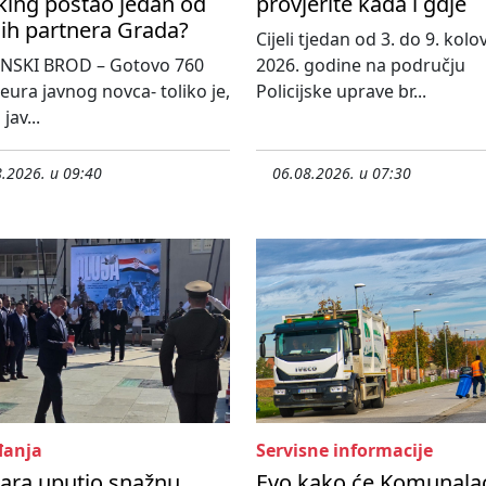
king postao jedan od
provjerite kada i gdje
ih partnera Grada?
Cijeli tjedan od 3. do 9. kol
NSKI BROD – Gotovo 760
2026. godine na području
 eura javnog novca- toliko je,
Policijske uprave br...
jav...
.2026. u 09:40
06.08.2026. u 07:30
anja
Servisne informacije
ara uputio snažnu
Evo kako će Komunala