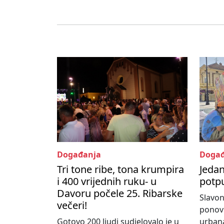
Događanja
Događ
Tri tone ribe, tona krumpira
Jedan
i 400 vrijednih ruku- u
potpu
Davoru počele 25. Ribarske
Slavon
večeri!
ponovn
Gotovo 200 ljudi sudjelovalo je u
urbana