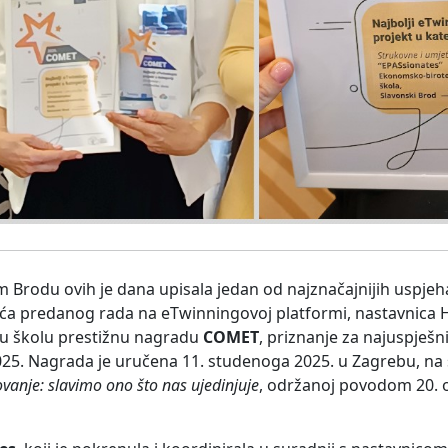
Brodu ovih je dana upisala jedan od najznačajnijih uspjeha
eća predanog rada na eTwinningovoj platformi, nastavnica 
 u školu prestižnu nagradu
COMET
, priznanje za najuspješni
025. Nagrada je uručena 11. studenoga 2025. u Zagrebu, na 
anje: slavimo ono što nas ujedinjuje
, održanoj povodom 20. o