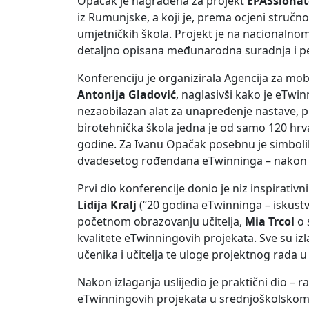
Opačak je nagrađena za projekt
EPASsionat
iz Rumunjske, a koji je, prema ocjeni stručno
umjetničkih škola. Projekt je na nacionalno
detaljno opisana međunarodna suradnja i 
Konferenciju je organizirala Agencija za mobi
Antonija Gladović
, naglasivši kako je eTwi
nezaobilazan alat za unapređenje nastave,
birotehnička škola jedna je od samo 120 hr
godine. Za Ivanu Opačak posebnu je simbolik
dvadesetog rođendana eTwinninga – nakon 
Prvi dio konferencije donio je niz inspirativ
Lidija Kralj
(“20 godina eTwinninga – iskustvo
početnom obrazovanju učitelja,
Mia Trcol
o 
kvalitete eTwinningovih projekata. Sve su i
učenika i učitelja te uloge projektnog rada u
Nakon izlaganja uslijedio je praktični dio – r
eTwinningovih projekata u srednjoškolskom