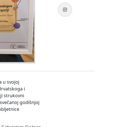
 u svojoj
Hrvatskoga i
ji strukovni
svečanoj godišnjoj
bljetnice