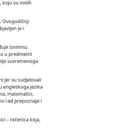
 koju su vodili
. Ovogodišnji
avljen je i
đuje iznimnu
iju u predmetni
melje suvremenoga
i jer su sudjelovali
u engleskoga jezika
ima, matematici,
v rad prepoznaje i
ici – rečenica koja,