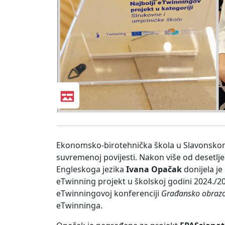
Ekonomsko-birotehnička škola u Slavonskom 
suvremenoj povijesti. Nakon više od desetlj
Engleskoga jezika
Ivana Opačak
donijela je
eTwinning projekt u školskoj godini 2024./2
eTwinningovoj konferenciji
Građansko obrazov
eTwinninga.