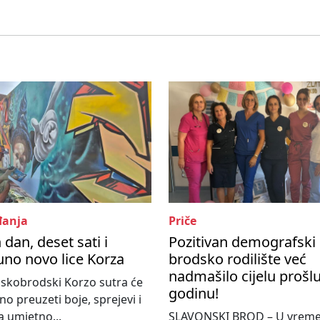
anja
Priče
 dan, deset sati i
Pozitivan demografski 
no novo lice Korza
brodsko rodilište već
nadmašilo cijelu prošl
skobrodski Korzo sutra će
godinu!
o preuzeti boje, sprejevi i
 umjetno...
SLAVONSKI BROD – U vrem