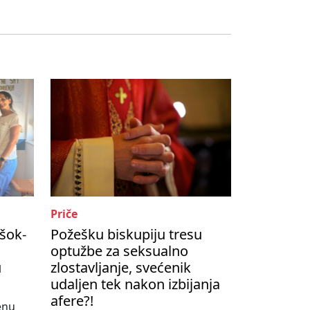
Priče
šok-
Požešku biskupiju tresu
optužbe za seksualno
u
zlostavljanje, svećenik
udaljen tek nakon izbijanja
afere?!
enu