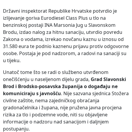
Državni inspektorat Republike Hrvatske potvrdio je
izlijevanje goriva Eurodiesel Class Plus u tlo na
benzinskoj postaji INA Marsonia Jug u Slavonskom
Brodu, izdao nalog za hitnu sanaciju, utvrdio povredu
Zakona o vodama, izrekao novčanu kaznu u iznosu od
31.580 eura te podnio kaznenu prijavu protiv odgovorne
osobe. Postaja je pod nadzorom, a radovi na sanaciji su
u tijeku.
Unatoč tome što se radi o službeno utvrđenom
onečišćenju u naseljenom dijelu grada,
Grad Slavonski
Brod i Brodsko-posavska županija o događaju ne
komuniciraju s javnošću
. Nije sazvana sjednica Stožera
civilne zaštite, nema zajedničkog obraćanja
gradonačelnika i župana, nije pružena javna procjena
rizika za tlo i podzemne vode, niti su objavljene
informacije o nadzoru nad sanacijom i daljnjem
postupanju.