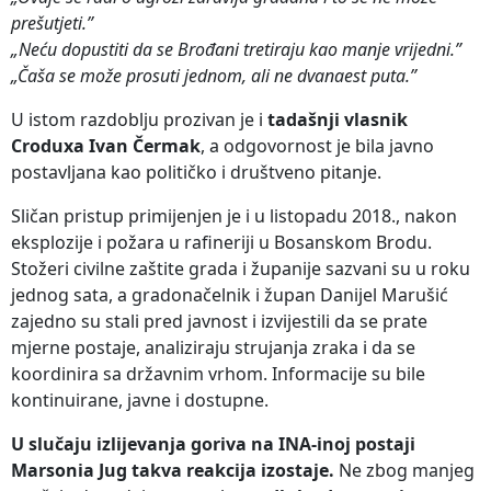
prešutjeti.”
„Neću dopustiti da se Brođani tretiraju kao manje vrijedni.”
„Čaša se može prosuti jednom, ali ne dvanaest puta.”
U istom razdoblju prozivan je i
tadašnji vlasnik
Croduxa Ivan Čermak
, a odgovornost je bila javno
postavljana kao političko i društveno pitanje.
Sličan pristup primijenjen je i u listopadu 2018., nakon
eksplozije i požara u rafineriji u Bosanskom Brodu.
Stožeri civilne zaštite grada i županije sazvani su u roku
jednog sata, a gradonačelnik i župan Danijel Marušić
zajedno su stali pred javnost i izvijestili da se prate
mjerne postaje, analiziraju strujanja zraka i da se
koordinira sa državnim vrhom. Informacije su bile
kontinuirane, javne i dostupne.
U slučaju izlijevanja goriva na INA-inoj postaji
Marsonia Jug takva reakcija izostaje.
Ne zbog manjeg