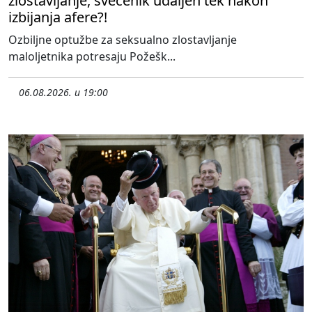
zlostavljanje, svećenik udaljen tek nakon
izbijanja afere?!
Ozbiljne optužbe za seksualno zlostavljanje
maloljetnika potresaju Požešk...
06.08.2026. u 19:00