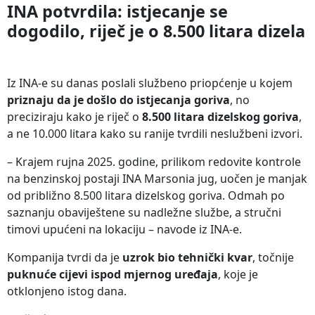
INA potvrdila: istjecanje se
dogodilo, riječ je o 8.500 litara dizela
Iz INA-e su danas poslali službeno priopćenje u kojem
priznaju da je došlo do istjecanja goriva
, no
preciziraju kako je riječ o
8.500 litara dizelskog goriva
,
a ne 10.000 litara kako su ranije tvrdili neslužbeni izvori.
– Krajem rujna 2025. godine, prilikom redovite kontrole
na benzinskoj postaji INA Marsonia jug, uočen je manjak
od približno 8.500 litara dizelskog goriva. Odmah po
saznanju obaviještene su nadležne službe, a stručni
timovi upućeni na lokaciju – navode iz INA-e.
Kompanija tvrdi da je
uzrok bio tehnički kvar
, točnije
puknuće cijevi ispod mjernog uređaja
, koje je
otklonjeno istog dana.