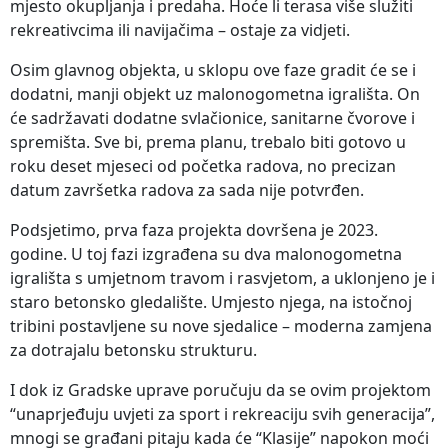
mjesto okupljanja i predaha. Hoće li terasa više služiti
rekreativcima ili navijačima – ostaje za vidjeti.
Osim glavnog objekta, u sklopu ove faze gradit će se i
dodatni, manji objekt uz malonogometna igrališta. On
će sadržavati dodatne svlačionice, sanitarne čvorove i
spremišta. Sve bi, prema planu, trebalo biti gotovo u
roku deset mjeseci od početka radova, no precizan
datum završetka radova za sada nije potvrđen.
Podsjetimo, prva faza projekta dovršena je 2023.
godine. U toj fazi izgrađena su dva malonogometna
igrališta s umjetnom travom i rasvjetom, a uklonjeno je i
staro betonsko gledalište. Umjesto njega, na istočnoj
tribini postavljene su nove sjedalice – moderna zamjena
za dotrajalu betonsku strukturu.
I dok iz Gradske uprave poručuju da se ovim projektom
“unaprjeđuju uvjeti za sport i rekreaciju svih generacija”,
mnogi se građani pitaju kada će “Klasije” napokon moći