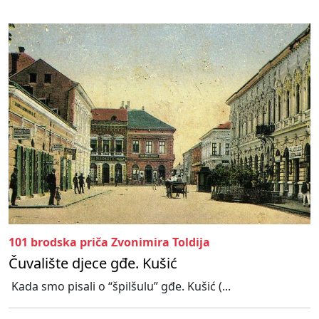
101 brodska priča Zvonimira Toldija
Čuvalište djece gđe. Kušić
Kada smo pisali o “špilšulu” gđe. Kušić (...