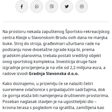
Na prostoru nekada zapuštenog Športsko-rekreacijskog
centra
Klasije
u Slavonskom Brodu ovih dana ne manjka
buke. Stroj do stroja, građevinari užurbano rade na
podizanju nove dvoetažne zgrade koja bi, prema
gradskim planovima, trebala postati središnji objekt
ovog sportskog kompleksa. Investicija druge faze
izgradnje procijenjena je na više od 2,2 milijuna eura, a
radove izvodi
Gradnja Slavonska d.o.o.
Kako doznajemo, u prizemlju će se nalaziti četiri
suvremene svlačionice s pripadajućim sadržajima, dok
će gornja etaža biti namijenjena društvenim prostorima.
Poseban naglasak stavljen je na ugostiteljski dio –
krovna terasa s pogledom na igrališta, zamišljena kao