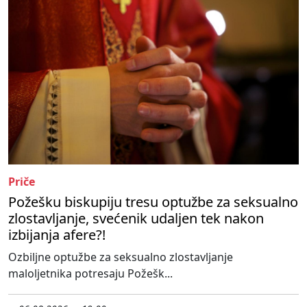
Priče
Požešku biskupiju tresu optužbe za seksualno
zlostavljanje, svećenik udaljen tek nakon
izbijanja afere?!
Ozbiljne optužbe za seksualno zlostavljanje
maloljetnika potresaju Požešk...