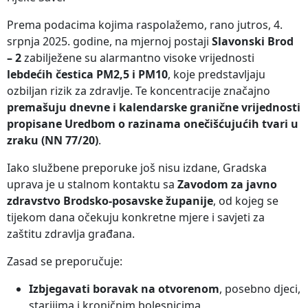
Prema podacima kojima raspolažemo, rano jutros, 4.
srpnja 2025. godine, na mjernoj postaji
Slavonski Brod
– 2
zabilježene su alarmantno visoke vrijednosti
lebdećih čestica PM2,5 i PM10
, koje predstavljaju
ozbiljan rizik za zdravlje. Te koncentracije značajno
premašuju dnevne i kalendarske granične vrijednosti
propisane Uredbom o razinama onečišćujućih tvari u
zraku (NN 77/20)
.
Iako službene preporuke još nisu izdane, Gradska
uprava je u stalnom kontaktu sa
Zavodom za javno
zdravstvo Brodsko-posavske županije
, od kojeg se
tijekom dana očekuju konkretne mjere i savjeti za
zaštitu zdravlja građana.
Zasad se preporučuje:
Izbjegavati boravak na otvorenom
, posebno djeci,
starijima i kroničnim bolesnicima,