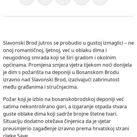
Slavonski Brod jutros se probudio u gustoj izmaglici – ne
onoj romantičnoj, ljetnoj, već u oblaku dima i
neugodnog smrada koji se širi gradom i okolnim
općinama. Promjena smjera vjetra tijekom noći donijela
je dim s požarišta na deponiji u Bosanskom Brodu
izravno nad Slavonski Brod, izazivajući zabrinutost
među građanima i stručnjacima.
Požar koji je izbio na bosanskobrodskoj deponiji već
satima nekontrolirano gori, a izgaranje otpada stvara
guste oblake dima koji sadrže brojne štetne tvari.
Situaciju dodatno otežava činjenica da je vjetar
preusmjerio zagađenje izravno prema hrvatskoj strani
rijeke Save.