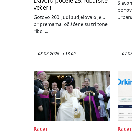
Davoru počele 25. Ribarske
Slavon
večeri!
ponovn
Gotovo 200 ljudi sudjelovalo je u
urbana
pripremama, očišćene su tri tone
ribe i...
08.08.2026. u 13:00
07.08
Radar
Radar