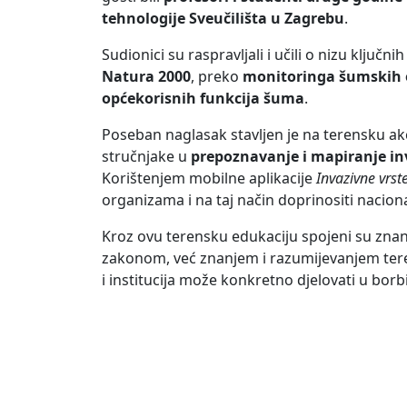
tehnologije Sveučilišta u Zagrebu
.
Sudionici su raspravljali i učili o nizu ključ
Natura 2000
, preko
monitoringa šumskih 
općekorisnih funkcija šuma
.
Poseban naglasak stavljen je na terensku a
stručnjake u
prepoznavanje i mapiranje in
Korištenjem mobilne aplikacije
Invazivne vrst
organizama i na taj način doprinositi nacio
Kroz ovu terensku edukaciju spojeni su znanos
zakonom, već znanjem i razumijevanjem tere
i institucija može konkretno djelovati u borbi 