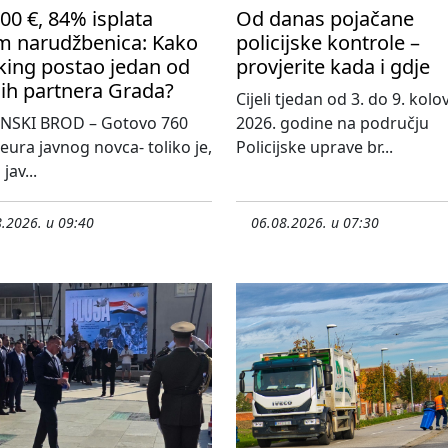
00 €, 84% isplata
Od danas pojačane
m narudžbenica: Kako
policijske kontrole –
king postao jedan od
provjerite kada i gdje
ih partnera Grada?
Cijeli tjedan od 3. do 9. kol
NSKI BROD – Gotovo 760
2026. godine na području
 eura javnog novca- toliko je,
Policijske uprave br...
jav...
.2026. u 09:40
06.08.2026. u 07:30