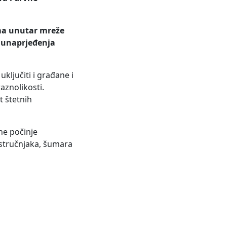
ma unutar mreže
o
unaprjeđenja
uključiti i građane i
aznolikosti.
t štetnih
ne počinje
 stručnjaka, šumara