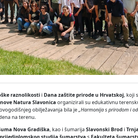
ke raznolikosti
i
Dana zaštite prirode u Hrvatskoj
, koji
anove Natura Slavonica
organizirali su edukativnu terensk
vogodišnjeg obilježavanja bila je
„Harmonija s prirodom i odr
edena na terenu.
šuma Nova Gradiška
, kao i šumarija
Slavonski Brod
i
Trnj
e prijediplomskog studija šumarstva
s
Fakulteta šumarstv