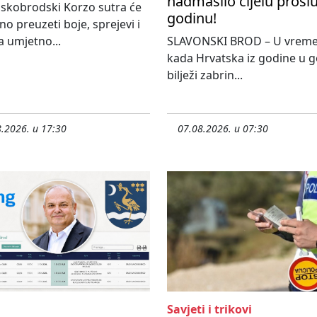
nadmašilo cijelu prošl
skobrodski Korzo sutra će
godinu!
o preuzeti boje, sprejevi i
 umjetno...
SLAVONSKI BROD – U vrem
kada Hrvatska iz godine u 
bilježi zabrin...
.2026. u 17:30
07.08.2026. u 07:30
Savjeti i trikovi