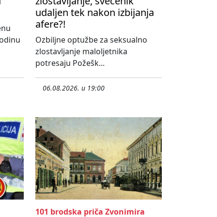
u
zlostavljanje, svećenik
udaljen tek nakon izbijanja
afere?!
enu
godinu
Ozbiljne optužbe za seksualno
zlostavljanje maloljetnika
potresaju Požešk...
06.08.2026. u 19:00
101 brodska priča Zvonimira