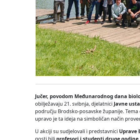
Jučer, povodom
Međunarodnog dana biološ
obilježavaju 21. svibnja, djelatnici
Javne ust
području Brodsko-posavske županije. Tema o
upravo je ta ideja na simboličan način prov
U akciji su sudjelovali i predstavnici
Uprave 
gosti bili
profesori i studenti druge godin