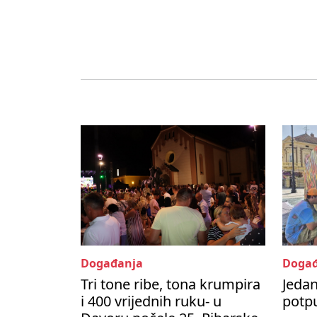
Događanja
Događ
Tri tone ribe, tona krumpira
Jedan
i 400 vrijednih ruku- u
potpu