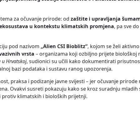
nih tema za očuvanje prirode: od
zaštite i upravljanja šuma
ekosustava u kontekstu klimatskih promjena
, pa sve d
kciju pod nazivom
„Alien CSI Bioblitz“
, kojom se želi aktivno 
vazivnih vrsta
– organizama koji ozbiljno prijete biološkoj r
e u Hrvatskoj
, sudionici su učili kako dokumentirati prisutnos
nalnoj bazi podataka i sustavu ranog upozorenja.
t, praksa i podizanje javne svijesti – jer očuvanje prirode 
na. Ovakvi susreti pokazuju kako se kroz suradnju mladih
protiv klimatskih i bioloških prijetnji.