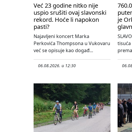
Već 23 godine nitko nije
760.0
uspio srušiti ovaj slavonski
pute
rekord. Hoće li napokon
je Or
pasti?
glavn
Najavljeni koncert Marka
SLAVO
Perkovića Thompsona u Vukovaru
tisuća
već se opisuje kao događ...
prema 
06.08.2026. u 12:30
06.08