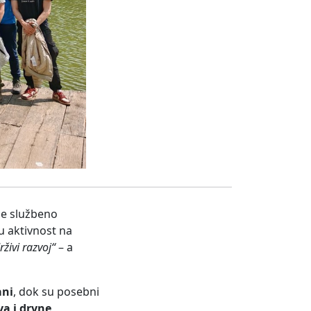
 se službeno
u aktivnost na
živi razvoj“
– a
ani
, dok su posebni
a i drvne