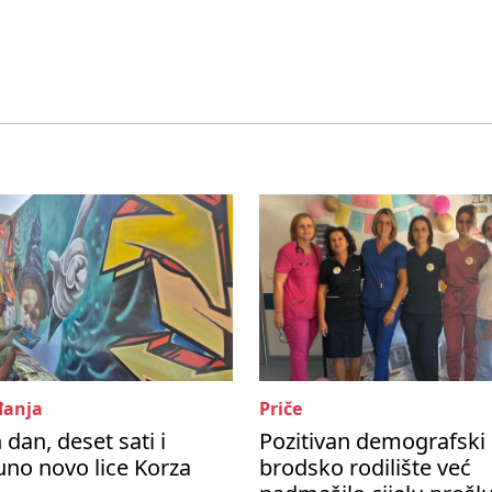
anja
Priče
 dan, deset sati i
Pozitivan demografski 
no novo lice Korza
brodsko rodilište već