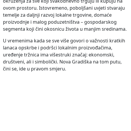
okruženja za sve koji svakodnevno trguju ili kupuju na
ovom prostoru. Istovremeno, poboljšani uvjeti stvaraju
temelje za daljnji razvoj lokalne trgovine, domaće
proizvodnje i malog poduzetništva – gospodarskog
segmenta koji čini okosnicu života u manjim sredinama.
U vremenima kada se sve više govori o važnosti kratkih
lanaca opskrbe i podršci lokalnim proizvođačima,
uređenje tržnica ima višestruki značaj: ekonomski,
društveni, ali i simbolički. Nova Gradiška na tom putu,
čini se, ide u pravom smjeru.