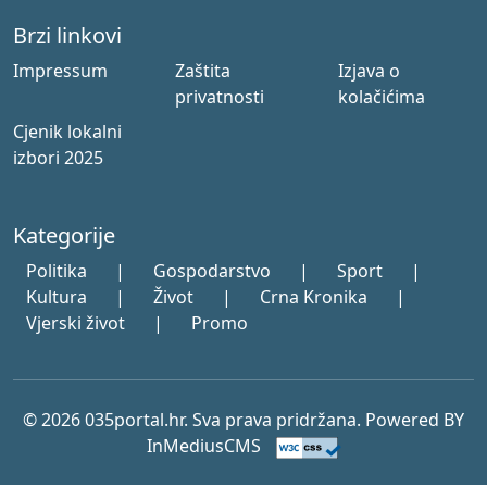
Brzi linkovi
Impressum
Zaštita
Izjava o
privatnosti
kolačićima
Cjenik lokalni
izbori 2025
Kategorije
Politika
|
Gospodarstvo
|
Sport
|
Kultura
|
Život
|
Crna Kronika
|
Vjerski život
|
Promo
© 2026 035portal.hr. Sva prava pridržana. Powered BY
InMediusCMS