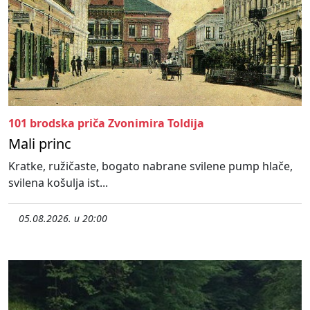
101 brodska priča Zvonimira Toldija
Mali princ
Kratke, ružičaste, bogato nabrane svilene pump hlače,
svilena košulja ist...
05.08.2026. u 20:00