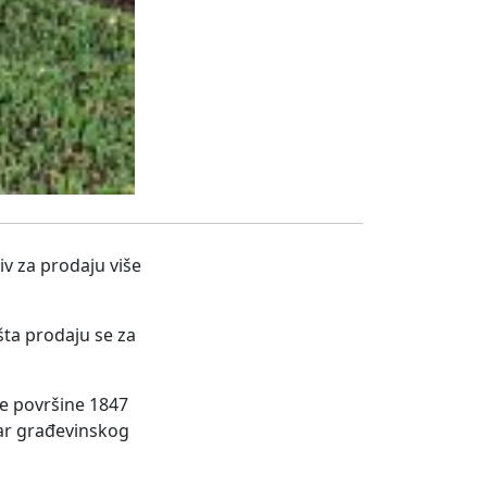
iv za prodaju više
šta prodaju se za
ce površine 1847
tar građevinskog