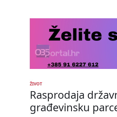
ŽIVOT
Rasprodaja državn
građevinsku parce