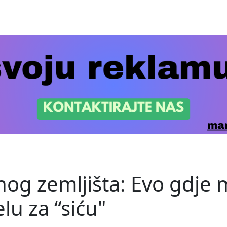
og zemljišta: Evo gdje 
lu za “siću"