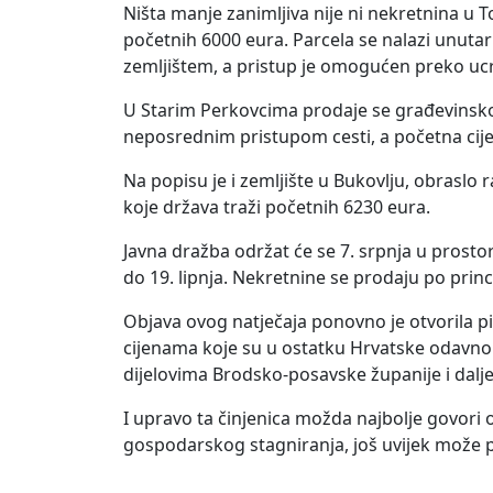
Ništa manje zanimljiva nije ni nekretnina u T
početnih 6000 eura. Parcela se nalazi unuta
zemljištem, a pristup je omogućen preko uc
U Starim Perkovcima prodaje se građevins
neposrednim pristupom cesti, a početna cije
Na popisu je i zemljište u Bukovlju, obraslo
koje država traži početnih 6230 eura.
Javna dražba održat će se 7. srpnja u prost
do 19. lipnja. Nekretnine se prodaju po prin
Objava ovog natječaja ponovno je otvorila pi
cijenama koje su u ostatku Hrvatske odavno 
dijelovima Brodsko-posavske županije i dalje
I upravo ta činjenica možda najbolje govori 
gospodarskog stagniranja, još uvijek može p