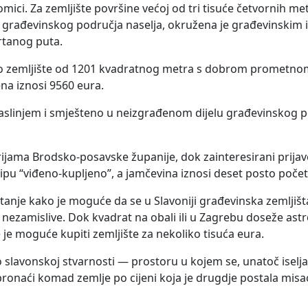
omici. Za zemljište površine većoj od tri tisuće četvornih me
r građevinskog područja naselja, okružena je građevinskim 
rtanog puta.
ko zemljište od 1201 kvadratnog metra s dobrom prometno
na iznosi 9560 eura.
 raslinjem i smješteno u neizgrađenom dijelu građevinskog p
orijama Brodsko-posavske županije, dok zainteresirani prij
cipu “viđeno-kupljeno”, a jamčevina iznosi deset posto počet
tanje kako je moguće da se u Slavoniji građevinska zemljišta
nezamislive. Dok kvadrat na obali ili u Zagrebu doseže as
 je moguće kupiti zemljište za nekoliko tisuća eura.
o slavonskoj stvarnosti — prostoru u kojem se, unatoč isel
ronaći komad zemlje po cijeni koja je drugdje postala misa