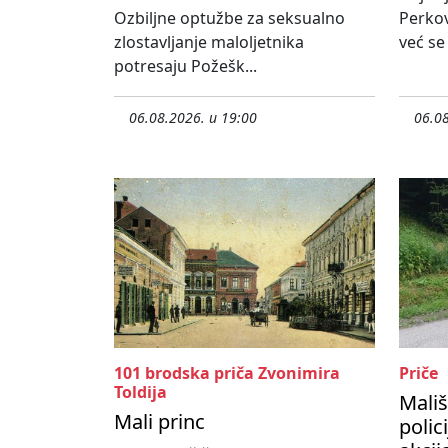
Ozbiljne optužbe za seksualno
Perko
zlostavljanje maloljetnika
već se
potresaju Požešk...
06.08.2026. u 19:00
06.08
101 brodska priča Zvonimira
Priče
Toldija
Mališ
Mali princ
polic