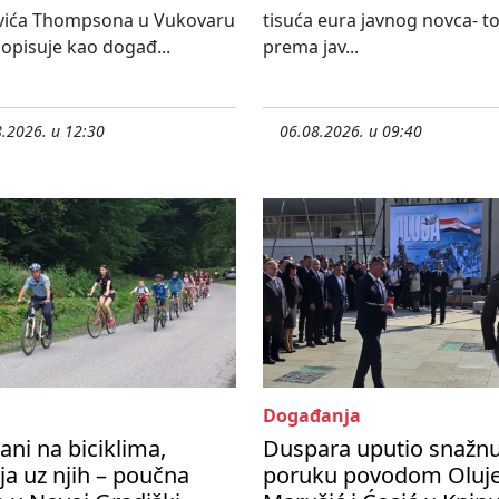
vića Thompsona u Vukovaru
tisuća eura javnog novca- tol
 opisuje kao događ...
prema jav...
.2026. u 12:30
06.08.2026. u 09:40
Događanja
ani na biciklima,
Duspara uputio snažn
ija uz njih – poučna
poruku povodom Oluje