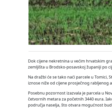
Dok cijene nekretnina u većim hrvatskim grad
zemljišta u Brodsko-posavskoj županiji po 
Na dražbi će se tako naći parcele u Tomici, S
iznose niže od cijene prosječnog rabljenog 
Posebnu pozornost izazvala je parcela u Nov
četvornih metara za početnih 3440 eura. Iak
područja naselja, što otvara mogućnost budu