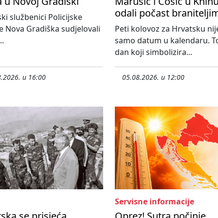
a u Novoj Gradiški
Marušić i Ćosić u Knin
odali počast branitelji
ski službenici Policijske
e Nova Gradiška sudjelovali
Peti kolovoz za Hrvatsku nij
..
samo datum u kalendaru. To
dan koji simbolizira...
.2026. u 16:00
05.08.2026. u 12:00
Servisne informacije
ska se prisjeća
Oprez! Sutra počinje