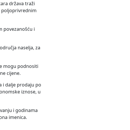
tara država traži
i poljoprivrednim
m povezanošću i
odručja naselja, za
ave mogu podnositi
ne cijene.
 i dalje prodaju po
tronomske iznose, u
javanju i godinama
ona imenica.