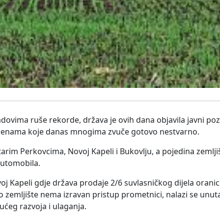
ovima ruše rekorde, država je ovih dana objavila javni poz
cijenama koje danas mnogima zvuče gotovo nestvarno.
tarim Perkovcima, Novoj Kapeli i Bukovlju, a pojedina zemlji
automobila.
oj Kapeli gdje država prodaje 2/6 suvlasničkog dijela orani
o zemljište nema izravan pristup prometnici, nalazi se unu
ćeg razvoja i ulaganja.