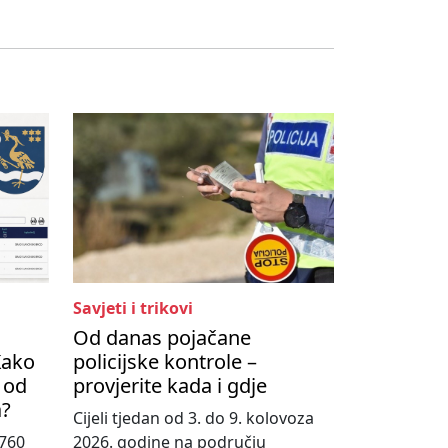
Savjeti i trikovi
Od danas pojačane
Kako
policijske kontrole –
 od
provjerite kada i gdje
a?
Cijeli tjedan od 3. do 9. kolovoza
760
2026. godine na području