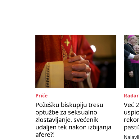
Priče
Radar
Požešku biskupiju tresu
Već 2
optužbe za seksualno
uspio
zlostavljanje, svećenik
rekor
udaljen tek nakon izbijanja
pasti
afere?!
Najavl