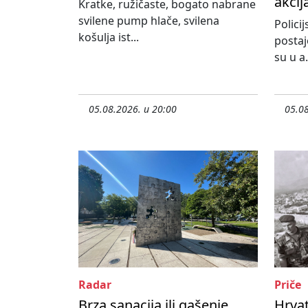
akcij
Kratke, ružičaste, bogato nabrane
svilene pump hlače, svilena
Policij
košulja ist...
postaj
su u a.
05.08.2026. u 20:00
05.08
Radar
Priče
Brza sanacija ili gašenje
Hrvat