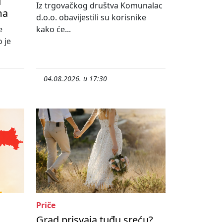
u
Iz trgovačkog društva Komunalac
ma
d.o.o. obavijestili su korisnike
e
kako će...
 je
04.08.2026. u 17:30
Priče
Grad prisvaja tuđu sreću?