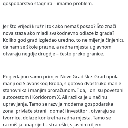
gospodarstvo stagnira – imamo problem.
Jer što vrijedi kružni tok ako nemaš posao? Što znači
nova staza ako mladi svakodnevno odlaze iz grada?
Koliko god grad izgledao uredno, to ne mijenja činjenicu
da nam se škole prazne, a radna mjesta uglavnom
otvaraju negdje drugdje – često preko granice.
Pogledajmo samo primjer Nove Gradiške. Grad upola
manji od Slavonskog Broda, s gotovo dvostruko manje
stanovnika i manjim proračunom. I da, i oni su povezani
autocestom i Koridorom X. Ali razlika je u načinu
upravljanja. Tamo se razvija moderna gospodarska
zona, privlače strani i domaći investitori, otvaraju se
tvornice, dolaze konkretna radna mjesta. Tamo se
razmišlja unaprijed – strateški, s jasnim ciljem.