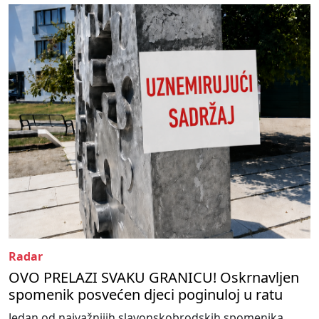
Radar
OVO PRELAZI SVAKU GRANICU! Oskrnavljen
spomenik posvećen djeci poginuloj u ratu
Jedan od najvažnijih slavonskobrodskih spomenika