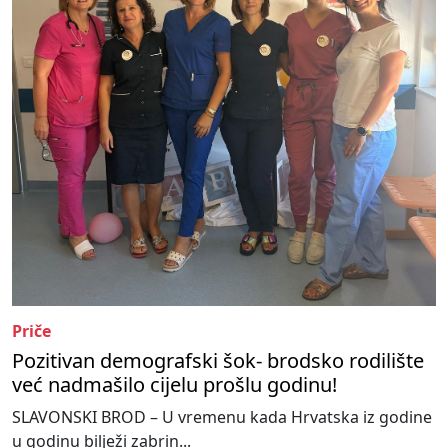
Priče
Pozitivan demografski šok- brodsko rodilište
već nadmašilo cijelu prošlu godinu!
SLAVONSKI BROD – U vremenu kada Hrvatska iz godine
u godinu bilježi zabrin...