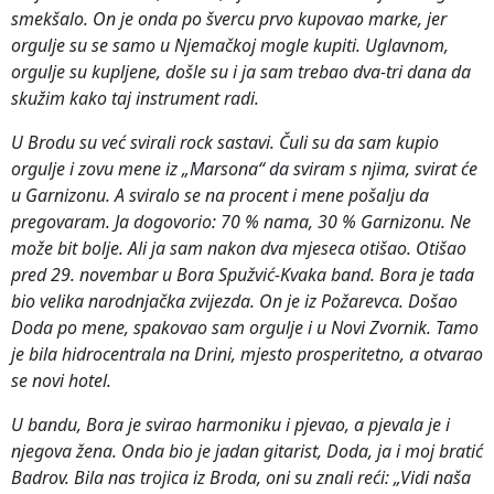
smekšalo. On je onda po švercu prvo kupovao marke, jer
orgulje su se samo u
Njemačkoj mogle kupiti. Uglavnom,
orgulje su kupljene, došle su i ja sam trebao dva-tri dana da
skužim kako taj instrument radi.
U Brodu su već svirali rock sastavi. Čuli su da sam kupio
orgulje i zovu mene iz „Marsona“ da sviram s njima, svirat će
u Garnizonu. A sviralo se na procent i mene pošalju da
pregovaram. Ja dogovorio: 70 % nama, 30 % Garnizonu. Ne
može bit bolje. Ali ja sam nakon dva mjeseca otišao. Otišao
pred 29. novembar u Bora Spužvić-Kvaka band. Bora je tada
bio velika narodnjačka zvijezda. On je iz Požarevca. Došao
Doda po mene, spakovao sam orgulje i u Novi Zvornik. Tamo
je bila hidrocentrala na Drini, mjesto prosperitetno, a otvarao
se novi hotel.
U bandu, Bora je svirao harmoniku i pjevao, a pjevala je i
njegova žena. Onda bio je jadan gitarist, Doda, ja i moj bratić
Badrov. Bila nas trojica iz Broda, oni su znali reći: „Vidi naša