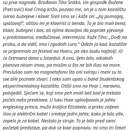
su prve nagrade. Brođanin Tiho Snitko, sin gospođe Božene
(Petrović)
kod Crnog križa, pozvao me, on je u tom kazalištu
svirao bubnjeve i klavir. Sreli smo se i kaže on: „Joj pomagaj,
spašavaj!“, otišao im je klavirist iz benda. To je bio mali bend,
klavir, bubnjevi i bas, ali njima dovoljno da poprate pjevanje
u predstavama, međučinove, intermezza. Kaže Tiho: „Dođi na
probu, a da vidiš, ima i zgodnih cura.“ Odem ja kad, kazalište
se pripremalo za festival na Hvaru, pa ako budu najbolji, ići
će četrnaest dana u Istanbul. A ono, ljeto bilo, nikakvih
planova nisam imao, pa mislim si što ne bih išao na more.
Preslušao sam na magnetofonu što oni sviraju i meni su to
sve bile poznate stvari. I tako sam upao u band Studentskog
eksperimentalnog kazališta. Otišli smo na Hvar i, naravno,
pobijedili. Sjećam se, koji smo peh imali baš kad je trebala
početi naša predstava. U luku Hvar uplovljavala je jahta
engleskog princa, muža kraljice Elizabete, a preko zaljeva
išao je električni kabel i srednje jedro jahte, kako je bilo više,
zapelo je za kabel. Nestalo je struje. To je bilo pred sami
početak predstave, pa dok se kvar popravio, mi smo tri četvrt