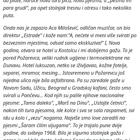
da plate, naruče novu turu pića, novu pjesmu, a „pesma im
para grudi“, pa opet stolnjak tresnu i otresu i tako nekoliko
puta
.
Onda nas je zapazio Aca Milošević, odličan muzičar, on bio
direktor „Estrade“ i kaže nam:“A, nećete vi meni više svirati po
bezveznim mjestima, odsad samo ekskluziva!“ I, Nova
godina, otvara se hotel u Kostolcu i mi dobijemo gažu. To je
pored Požarevca, veliki rudnik ugljena i termoelektrane na
Dunavu. Hotel luksuzan, netko se iživljavao, kožne fotelje,
separei, mramor, mesing... Istovremeno u Požarevcu još
nijedna ulica nije bila asfaltirana. Pa su zaredale gaže u
Novom Sadu, Užicu, Beograd u Gradskoj kafani, često smo
svirali u Pančevu... Kod njih su palile njihove nacionalne
pjesme: „Tamo daleko“, „Marš na Dinu“, „Ustajte četnici“,
nakon tih tura pjesama, ide kolce i sva se sala raspameti, svi
idu u kolo i „vezu“ nogama. Najviše smo love zaradili na
pjesmi „Šaram ćilim vijugama“.
To je trajalo pune dvije
godine, do svibnja 1968. Bilo je sigurno stotinjak gaža i