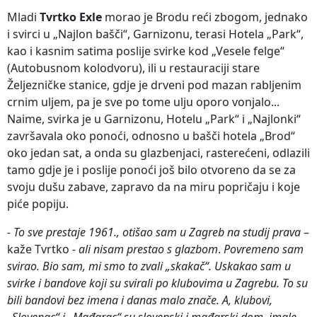
Mladi
Tvrtko Exle
morao je Brodu reći zbogom, jednako
i svirci u „Najlon bašči“, Garnizonu, terasi Hotela „Park“,
kao i kasnim satima poslije svirke kod „Vesele felge“
(Autobusnom kolodvoru), ili u restauraciji stare
Željezničke stanice, gdje je drveni pod mazan rabljenim
crnim uljem, pa je sve po tome ulju oporo vonjalo...
Naime, svirka je u Garnizonu, Hotelu „Park“ i „Najlonki“
završavala oko ponoći, odnosno u bašči hotela „Brod“
oko jedan sat, a onda su glazbenjaci, rasterećeni, odlazili
tamo gdje je i poslije ponoći još bilo otvoreno da se za
svoju dušu zabave, zapravo da na miru popričaju i koje
piće popiju.
- To sve prestaje 1961., otišao sam u Zagreb na studij
prava
–
kaže Tvrtko
- ali nisam prestao s glazbom
.
Povremeno sam
svirao. Bio sam, mi smo to zvali „skakač“. Uskakao sam u
svirke i bandove koji su svirali po klubovima u Zagrebu. To su
bili bandovi bez imena i danas malo znače.
A, klubovi,
„Slovenac“ i „Mađarac“ su slovenski i mađarski dom, imale