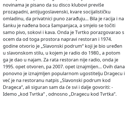
novinama je pisano da su disco klubovi previše
prozapadni, antijugoslavenski, kvare socijalističku
omladinu, da privatnici puno zarađuju... Bila je racija i na
šanku je nađena boca šampanjaca, a smjelo se točiti
samo pivo, sokovi i kava. Onda je Tvrtko porazgovarao s
ocem da od toga prostora napravi restoran i 1974.
godine otvorio je „Slavonski podrum“ koji je bio uređen
u slavonskom stilu, u kojem je radio do 1980., a potom
ga je dao u najam. Za rata restoran nije radio, onda je
1995. opet otvoren, pa 2007. opet iznajmljen... Ovih dana
ponovno je iznajmljen popularnom ugostitelju Dragecu i
već je na restoranu natpis „Slavonski podrum kod
Drageca“, ali siguran sam da će svi i dalje govoriti: -
Idemo „kod Tvrtka“ , odnosno „Dragecu kod Tvrtka“.