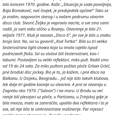
bilo koncem 1970. godine. Kaže: „Situacija je sada povoljnija,
Baja Borevković, naš čovjek, je predsjednik općine!“ Tako se
ja vratim, nagovorim starog i u našem podrumu otvorim
disco club. Stvorić Željko je napravio nacrte, a sve smo sami
radili, ja sam vidio slično u Rovinju. Otvorenje je bilo 21.
veljače 1971. Klub je nazvan „Disco 6“, jer sve je bilo u znaku
broja šest. No, svi su govorili „Kod Tvrtka“. Bila su tri velika
šesterostrana light-showa koja su imala svjetla ispod
podrezanih flaša. Svi su stolovi bili šesterostrani, kao i
taburei. Postavljeni su veliki reflektori, miks-pult. Radili smo
od 19 do 24 sata. Za miks pultom puštao ploče Grban Grbić,
prvi brodski disc jockey. Bio je to, ja kažem, i prvi disco na
Balkanu. U Osijeku, Beogradu... još nije bilo takvih klubova,
tek dvije-tri godine kasnije su otvoreni. A prvi se otvaraju u
Zagrebu oko 1970. ("Saloon") i na moru. U Brodu su već
ranije bili plesnjaci uz ploče, u Partizanu, u Zrinjskoj gdje je
bila menza, malo se zamračilo, upalila dva reflektora i to je
sve, ali nije bilo te sinhronizirane mašinerije. Par mjeseci