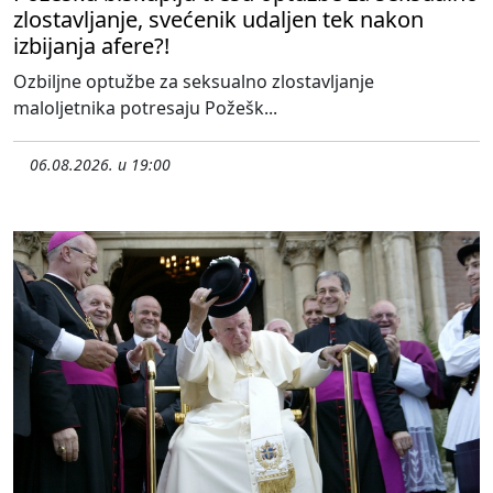
zlostavljanje, svećenik udaljen tek nakon
izbijanja afere?!
Ozbiljne optužbe za seksualno zlostavljanje
maloljetnika potresaju Požešk...
06.08.2026. u 19:00