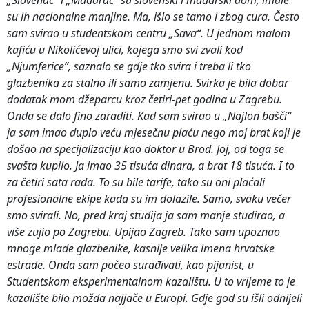
su ih nacionalne manjine. Ma, išlo se tamo i zbog cura. Često
sam svirao u studentskom centru „Sava“. U jednom malom
kafiću u Nikolićevoj ulici, kojega smo svi zvali kod
„Njumferice“, saznalo se gdje tko svira i treba li tko
glazbenika za stalno ili samo zamjenu. Svirka je bila dobar
dodatak mom džeparcu kroz četiri-pet godina u Zagrebu.
Onda se dalo fino zaraditi. Kad sam svirao u „Najlon bašči“
ja sam imao duplo veću mjesečnu plaću nego moj brat koji je
došao na specijalizaciju kao doktor u Brod. Joj, od toga se
svašta kupilo. Ja imao 35 tisuća dinara, a brat 18 tisuća. I to
za četiri sata rada. To su bile tarife, tako su oni plaćali
profesionalne ekipe kada su im dolazile. Samo, svaku večer
smo svirali. No, pred kraj studija ja sam manje studirao, a
više zujio po Zagrebu. Upijao Zagreb. Tako sam upoznao
mnoge mlade glazbenike, kasnije velika imena hrvatske
estrade. Onda sam počeo surađivati, kao pijanist, u
Studentskom eksperimentalnom kazalištu. U to vrijeme to je
kazalište bilo možda najjače u Europi. Gdje god su išli odnijeli