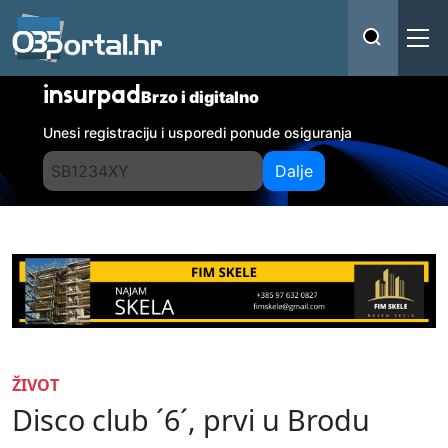
insurpad
Brzo i digitalno
Unesi registraciju i usporedi ponude osiguranja
Dalje
ŽIVOT
Disco club ´6´, prvi u Brodu