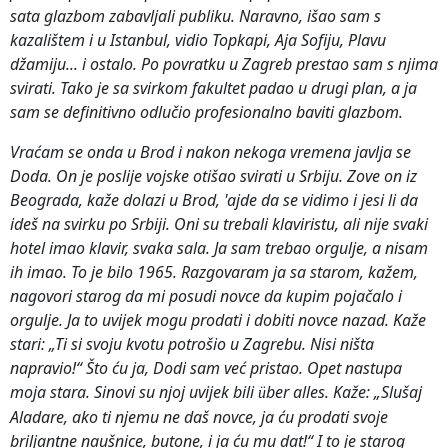
sata glazbom zabavljali publiku. Naravno, išao sam s
kazalištem i u Istanbul, vidio Topkapi, Aja Sofiju, Plavu
džamiju... i ostalo. Po povratku u Zagreb prestao sam s njima
svirati. Tako je sa svirkom fakultet padao u drugi plan, a ja
sam se definitivno odlučio profesionalno baviti glazbom.
Vraćam se onda u Brod i nakon nekoga vremena javlja se
Doda. On je poslije vojske otišao svirati u Srbiju. Zove on iz
Beograda, kaže dolazi u Brod, 'ajde da se vidimo i jesi li da
ideš na svirku po Srbiji. Oni su trebali klaviristu, ali nije svaki
hotel imao klavir, svaka sala. Ja sam trebao orgulje, a nisam
ih imao. To je bilo 1965. Razgovaram ja sa starom, kažem,
nagovori starog da mi posudi novce da kupim pojačalo i
orgulje. Ja to uvijek mogu prodati i dobiti novce nazad. Kaže
stari: „Ti si svoju kvotu potrošio u Zagrebu. Nisi ništa
napravio!“ Što ću ja, Dodi sam već pristao. Opet nastupa
moja stara. Sinovi su njoj uvijek bili
ber alles. Kaže: „Slušaj
ü
Aladare, ako ti njemu ne daš novce, ja ću prodati svoje
briljantne naušnice, butone, i ja ću mu dat!“ I to je starog