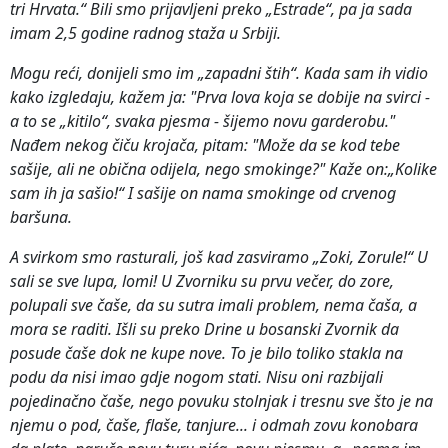
tri Hrvata.“ Bili smo prijavljeni preko „Estrade“, pa ja sada
imam 2,5 godine radnog staža u Srbiji.
Mogu reći, donijeli smo im „zapadni štih“. Kada sam ih vidio
kako izgledaju, kažem ja: "Prva lova koja se dobije na svirci -
a to se „kitilo“, svaka pjesma - šijemo novu garderobu."
Nađem nekog čiču krojača, pitam: "Može da se kod tebe
sašije, ali ne obična odijela, nego smokinge?" Kaže on:„Kolike
sam ih ja sašio!“ I sašije on nama smokinge od crvenog
baršuna.
A svirkom smo rasturali, još kad zasviramo „Zoki, Zorule!“ U
sali se sve lupa, lomi! U Zvorniku su prvu večer, do zore,
polupali sve čaše, da su sutra imali problem, nema čaša, a
mora se raditi. Išli su preko Drine u bosanski Zvornik da
posude čaše dok ne kupe nove. To je bilo toliko stakla na
podu da nisi imao gdje nogom stati. Nisu oni razbijali
pojedinačno čaše, nego povuku stolnjak i tresnu sve što je na
njemu o pod, čaše, flaše, tanjure... i odmah zovu konobara