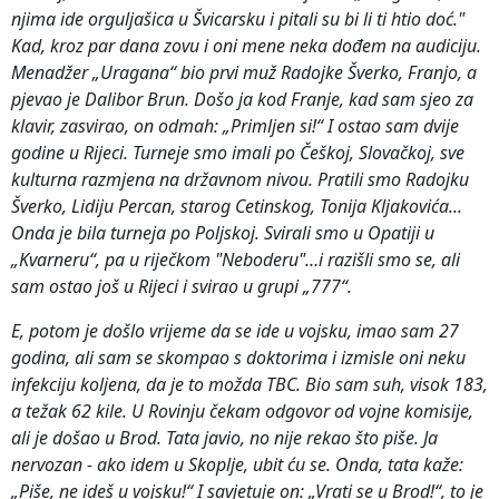
njima ide orguljašica u Švicarsku i pitali su bi li ti htio doć."
Kad, kroz par dana zovu i oni mene neka dođem na audiciju.
Menadžer „Uragana“ bio prvi muž Radojke Šverko, Franjo, a
pjevao je Dalibor Brun. Došo ja kod Franje, kad sam sjeo za
klavir, zasvirao, on odmah: „Primljen si!“ I ostao sam dvije
godine u Rijeci. Turneje smo imali po Češkoj, Slovačkoj, sve
kulturna razmjena na državnom nivou. Pratili smo Radojku
Šverko, Lidiju Percan, starog Cetinskog, Tonija Kljakovića...
Onda je bila turneja po Poljskoj. Svirali smo u Opatiji u
„Kvarneru“, pa u riječkom "Neboderu"…i razišli smo se, ali
sam ostao još u Rijeci i svirao u grupi „777“.
E, potom je došlo vrijeme da se ide u vojsku, imao sam 27
godina, ali sam se skompao s doktorima i izmisle oni neku
infekciju koljena, da je to možda TBC. Bio sam suh, visok 183,
a težak 62 kile. U Rovinju čekam odgovor od vojne komisije,
ali je došao u Brod. Tata javio, no nije rekao što piše. Ja
nervozan - ako idem u Skoplje, ubit ću se. Onda, tata kaže:
„Piše, ne ideš u vojsku!“ I savjetuje on: „Vrati se u Brod!“, to je