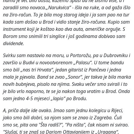
nama je već bilo dosta, kažemo Spasi da ne bismo više, a i
zaradili smo novaca.„Narukvica“ - išla na ruke, a od gaža išlo
na žiro-račun. To je bila mog starog ideja i ja sam pao na tur
kada sam došao u Brod i vidio stanje žiro-računa. Kupio sam
instrument koji je koštao kao dva auta, američke orgulje. S
Borom smo snimili tri singlice i još godinama dobivao sam
dividende.
Svirku sam nastavio na moru, u Portorožu, pa u Dubrovniku i
završio u Budvi u novootvorenom „Palasu“. U tome bandu
smo bili „nas tri Hrvata“, jedan gitarist iz Pančeva i jedna
mala je pjevala. Band se zvao „Sonor“, jer takva je bila marka
novih bubnjeva, pisalo na njima. Svaku večer smo svirali i to
je bilo vrlo naporno, te se ja nakon toga vratim u Brod. Onda
sam jedno 4-5 mjeseci „lapio“ po Brodu.
A, priča dalje ide ovako.
Imao sam jednu kolegicu u Rijeci,
jako smo bili dobri, sa njom sam se znao iz Zagreba. Čuli
smo se, pita ona "Šta radiš?", "Pa ništa", čak nisam ni svirao.
"Slušaj, ti se znaš sa Dariom Ottavianijem iz „Uragana“,