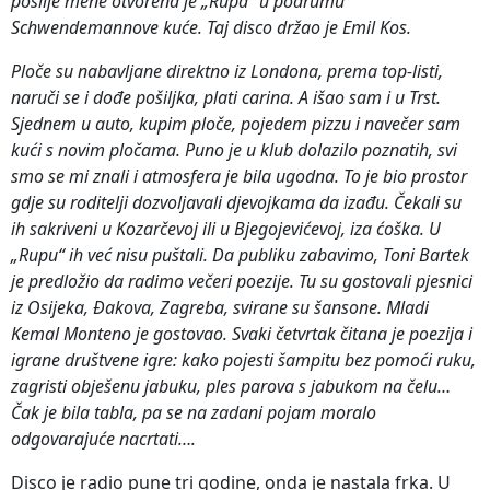
poslije mene otvorena je „Rupa“ u podrumu
Schwendemannove kuće. Taj disco držao je Emil Kos.
Ploče su nabavljane direktno iz Londona, prema top-listi,
naruči se i dođe pošiljka, plati carina. A išao sam i u Trst.
Sjednem u auto, kupim ploče, pojedem pizzu i navečer sam
kući s novim pločama. Puno je u klub dolazilo poznatih, svi
smo se mi znali i atmosfera je bila ugodna. To je bio prostor
gdje su roditelji dozvoljavali djevojkama da izađu. Čekali su
ih sakriveni u Kozarčevoj ili u Bjegojevićevoj, iza ćoška. U
„Rupu“ ih već nisu puštali. Da publiku zabavimo, Toni Bartek
je predložio da radimo večeri poezije. Tu su gostovali pjesnici
iz Osijeka, Đakova, Zagreba, svirane su šansone. Mladi
Kemal Monteno je gostovao. Svaki četvrtak čitana je poezija i
igrane društvene igre: kako pojesti šampitu bez pomoći ruku,
zagristi obješenu jabuku, ples parova s jabukom na čelu…
Čak je bila tabla, pa se na zadani pojam moralo
odgovarajuće nacrtati….
Disco je radio pune tri godine, onda je nastala frka. U