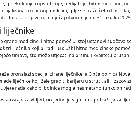
, ginekologije i opstetricije, pedijatrije, hitne medicine, neu
ecijalizanata u hitnoj medicini, gdje se traže četiri liječnika
zanta. Rok za prijavu na natječaj otvoren je do 31. ožujka 2025
 liječnike
jne grane medicine, i hitna pomoć u istoj ustanovi suočava 
oš tri liječnika koji bi radili u službi hitne medicinske pomo
eće timove, što može utjecati na brzinu i kvalitetu pružan
že pronalazi specijalizirane liječnike, a Opća bolnica Nova
lade liječnike koji žele graditi karijeru u struci, ali i izazov
e uvjete rada kako bi bolnica mogla nesmetano funkcionirati
sta ostaje za vidjeti, no jedno je sigurno – potražnja za lij