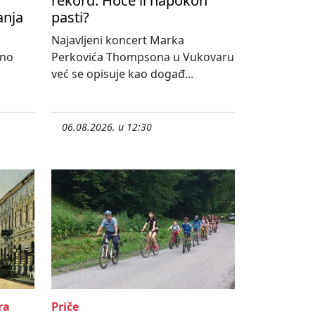
rekord. Hoće li napokon
anja
pasti?
Najavljeni koncert Marka
lno
Perkovića Thompsona u Vukovaru
već se opisuje kao događ...
06.08.2026. u 12:30
ra
Priče