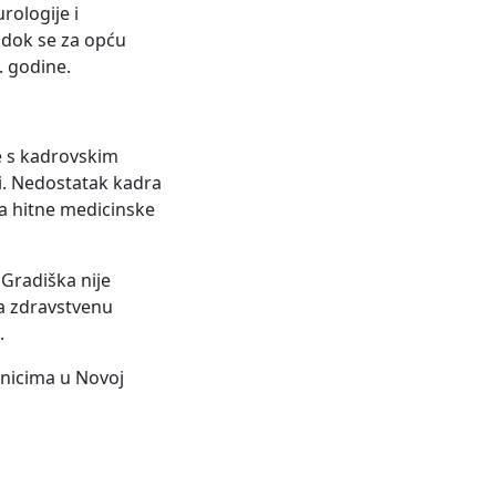
rologije i
, dok se za opću
. godine.
se s kadrovskim
ći. Nedostatak kadra
ja hitne medicinske
 Gradiška nije
 za zdravstvenu
.
ečnicima u Novoj