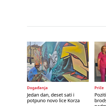
Događanja
Priče
Jedan dan, deset sati i
Pozit
potpuno novo lice Korza
brods