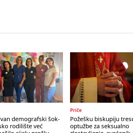
Priče
ivan demografski šok-
Požešku biskupiju tres
ko rodilište već
optužbe za seksualno