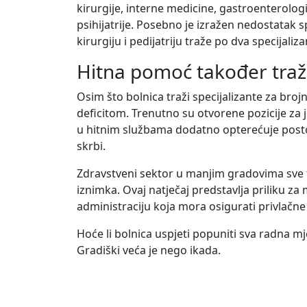
kirurgije, interne medicine, gastroenterologije
psihijatrije. Posebno je izražen nedostatak sp
kirurgiju i pedijatriju traže po dva specijali
Hitna pomoć također traži
Osim što bolnica traži specijalizante za bro
deficitom. Trenutno su otvorene pozicije za j
u hitnim službama dodatno opterećuje postoj
skrbi.
Zdravstveni sektor u manjim gradovima sve te
iznimka. Ovaj natječaj predstavlja priliku za m
administraciju koja mora osigurati privlačn
Hoće li bolnica uspjeti popuniti sva radna mje
Gradiški veća je nego ikada.