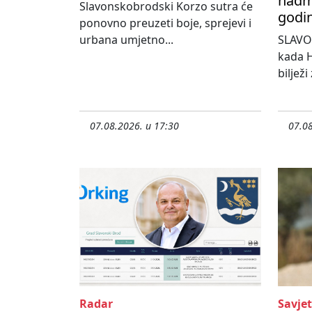
nadma
Slavonskobrodski Korzo sutra će
godi
ponovno preuzeti boje, sprejevi i
urbana umjetno...
SLAVO
kada H
bilježi
07.08.2026. u 17:30
07.08
Radar
Savjet