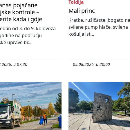
Toldija
anas pojačane
Mali princ
ijske kontrole –
erite kada i gdje
Kratke, ružičaste, bogato n
svilene pump hlače, svilena
 tjedan od 3. do 9. kolovoza
košulja ist...
godine na području
ske uprave br...
.2026. u 07:30
05.08.2026. u 20:00