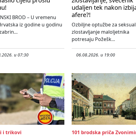
šilo cijelu prošlu
zlostavljanje, svećenik
nu!
udaljen tek nakon izbij
afere?!
NSKI BROD – U vremenu
rvatska iz godine u godinu
Ozbiljne optužbe za seksua
 zabrin...
zlostavljanje maloljetnika
potresaju Požešk...
.2026. u 07:30
06.08.2026. u 19:00
i i trikovi
101 brodska priča Zvonimi