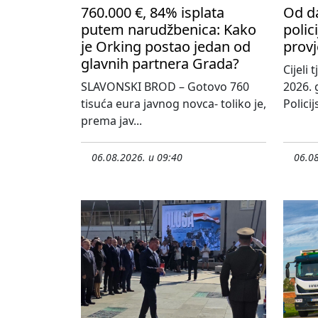
760.000 €, 84% isplata
Od d
putem narudžbenica: Kako
polic
je Orking postao jedan od
provj
glavnih partnera Grada?
Cijeli
SLAVONSKI BROD – Gotovo 760
2026. 
tisuća eura javnog novca- toliko je,
Policij
prema jav...
06.08.2026. u 09:40
06.08