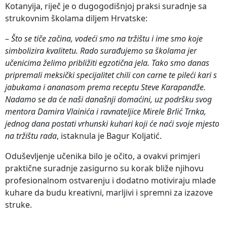
Kotanyija, riječ je o dugogodišnjoj praksi suradnje sa
strukovnim školama diljem Hrvatske:
–
Što se tiče začina, vodeći smo na tržištu i ime smo koje
simbolizira kvalitetu. Rado surađujemo sa školama jer
učenicima želimo približiti egzotična jela. Tako smo danas
pripremali meksički specijalitet chili con carne te pileći kari s
jabukama i ananasom prema receptu Steve Karapandže.
Nadamo se da će naši današnji domaćini, uz podršku svog
mentora Damira Vlainića i ravnateljice Mirele Brlić Trnka,
jednog dana postati vrhunski kuhari koji će naći svoje mjesto
na tržištu rada
, istaknula je Bagur Koljatić.
Oduševljenje učenika bilo je očito, a ovakvi primjeri
praktične suradnje zasigurno su korak bliže njihovu
profesionalnom ostvarenju i dodatno motiviraju mlade
kuhare da budu kreativni, marljivi i spremni za izazove
struke.