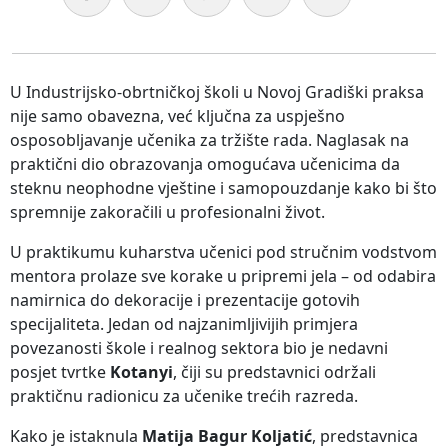
U Industrijsko-obrtničkoj školi u Novoj Gradiški praksa
nije samo obavezna, već ključna za uspješno
osposobljavanje učenika za tržište rada. Naglasak na
praktični dio obrazovanja omogućava učenicima da
steknu neophodne vještine i samopouzdanje kako bi što
spremnije zakoračili u profesionalni život.
U praktikumu kuharstva učenici pod stručnim vodstvom
mentora prolaze sve korake u pripremi jela – od odabira
namirnica do dekoracije i prezentacije gotovih
specijaliteta. Jedan od najzanimljivijih primjera
povezanosti škole i realnog sektora bio je nedavni
posjet tvrtke
Kotanyi
, čiji su predstavnici održali
praktičnu radionicu za učenike trećih razreda.
Kako je istaknula
Matija Bagur Koljatić
, predstavnica