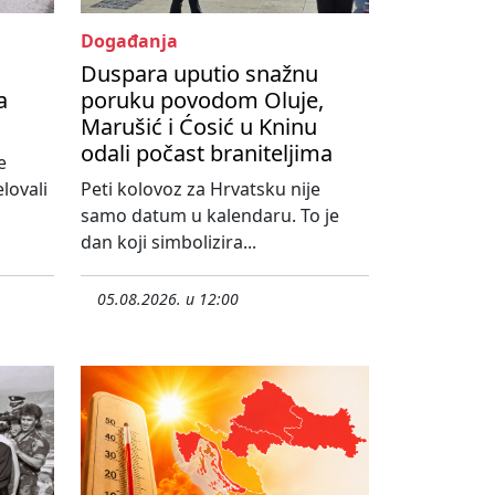
Događanja
Duspara uputio snažnu
a
poruku povodom Oluje,
Marušić i Ćosić u Kninu
odali počast braniteljima
e
lovali
Peti kolovoz za Hrvatsku nije
samo datum u kalendaru. To je
dan koji simbolizira...
05.08.2026. u 12:00