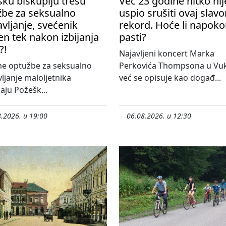
ku biskupiju tresu
Već 23 godine nitko nij
žbe za seksualno
uspio srušiti ovaj slavo
avljanje, svećenik
rekord. Hoće li napok
en tek nakon izbijanja
pasti?
?!
Najavljeni koncert Marka
ne optužbe za seksualno
Perkovića Thompsona u Vu
vljanje maloljetnika
već se opisuje kao događ...
aju Požešk...
.2026. u 19:00
06.08.2026. u 12:30