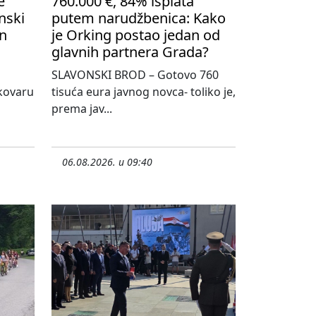
e
760.000 €, 84% isplata
nski
putem narudžbenica: Kako
on
je Orking postao jedan od
glavnih partnera Grada?
SLAVONSKI BROD – Gotovo 760
kovaru
tisuća eura javnog novca- toliko je,
prema jav...
06.08.2026. u 09:40