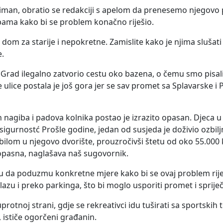
oniman, obratio se redakciji s apelom da prenesemo njegovo 
bama kako bi se problem konačno riješio.
zi i dom za starije i nepokretne. Zamislite kako je njima slušati
.
 Grad ilegalno zatvorio cestu oko bazena, o čemu smo pisal
ulice postala je još gora jer se sav promet sa Splavarske i P
ih nagiba i padova kolnika postao je izrazito opasan. Djeca 
sigurnostć Prošle godine, jedan od susjeda je doživio ozbi
bilom u njegovo dvorište, prouzročivši štetu od oko 55.000
 opasna, naglašava naš sugovornik.
ciju da poduzmu konkretne mjere kako bi se ovaj problem rij
lazu i preko parkinga, što bi moglo usporiti promet i spriječit
uprotnoj strani, gdje se rekreativci idu tuširati sa sportskih 
a, ističe ogorčeni građanin.