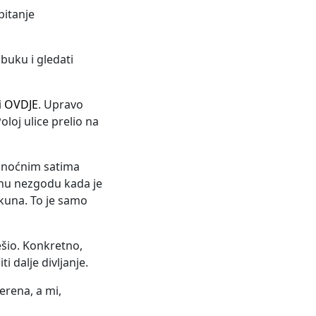
pitanje
 buku i gledati
i
OVDJE
. Upravo
oloj ulice prelio na
u noćnim satima
ljnu nezgodu kada je
 kuna. To je samo
ešio. Konkretno,
i dalje divljanje.
terena, a mi,