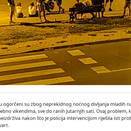
du ogorčeni su zbog neprekidnog noćnog divljanja mladih 
sebno vikendima, sve do ranih jutarnjih sati. Ovaj problem, 
 neizdrživa nakon što je policija intervencijom riješila isti 
vart.