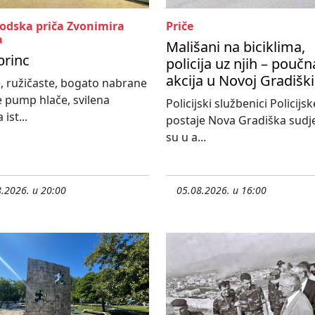
rodska priča Zvonimira
Priče
a
Mališani na biciklima,
princ
policija uz njih – poučn
akcija u Novoj Gradiški
, ružičaste, bogato nabrane
e pump hlače, svilena
Policijski službenici Policijsk
 ist...
postaje Nova Gradiška sudje
su u a...
.2026. u 20:00
05.08.2026. u 16:00