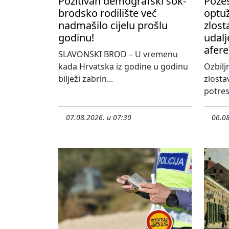
Pozitivan demografski šok-
Požeš
brodsko rodilište već
optu
nadmašilo cijelu prošlu
zlost
godinu!
udalj
afere
SLAVONSKI BROD – U vremenu
kada Hrvatska iz godine u godinu
Ozbilj
bilježi zabrin...
zlosta
potres
07.08.2026. u 07:30
06.08