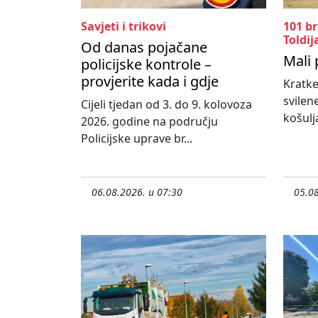
Savjeti i trikovi
101 b
Toldij
Od danas pojačane
Mali 
policijske kontrole –
provjerite kada i gdje
Kratke
svilen
Cijeli tjedan od 3. do 9. kolovoza
košulja
2026. godine na području
Policijske uprave br...
06.08.2026. u 07:30
05.08