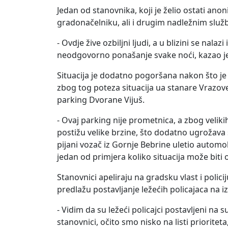
Jedan od stanovnika, koji je želio ostati an
gradonačelniku, ali i drugim nadležnim služ
- Ovdje žive ozbiljni ljudi, a u blizini se nala
neodgovorno ponašanje svake noći, kazao je
Situacija je dodatno pogoršana nakon što je
zbog tog poteza situacija ua stanare Vrazove 
parking Dvorane Vijuš.
- Ovaj parking nije prometnica, a zbog velik
postižu velike brzine, što dodatno ugrožava 
pijani vozač iz Gornje Bebrine uletio automo
jedan od primjera koliko situacija može biti
Stanovnici apeliraju na gradsku vlast i poli
predlažu postavljanje ležećih policajaca na iz
- Vidim da su ležeći policajci postavljeni na s
stanovnici, očito smo nisko na listi prioritet