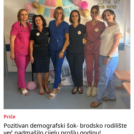
Priče
Pozitivan demografski šok- brodsko rodilište
već nadmašilo cijelu prošlu godinu!