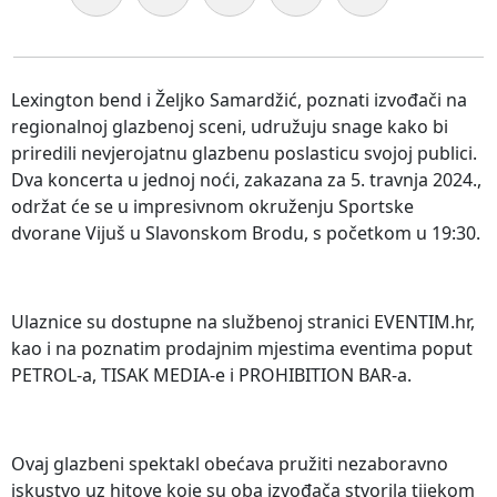
Lexington bend i Željko Samardžić, poznati izvođači na
regionalnoj glazbenoj sceni, udružuju snage kako bi
priredili nevjerojatnu glazbenu poslasticu svojoj publici.
Dva koncerta u jednoj noći, zakazana za 5. travnja 2024.,
održat će se u impresivnom okruženju Sportske
dvorane Vijuš u Slavonskom Brodu, s početkom u 19:30.
Ulaznice su dostupne na službenoj stranici EVENTIM.hr,
kao i na poznatim prodajnim mjestima eventima poput
PETROL-a, TISAK MEDIA-e i PROHIBITION BAR-a.
Ovaj glazbeni spektakl obećava pružiti nezaboravno
iskustvo uz hitove koje su oba izvođača stvorila tijekom