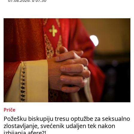
07.08.2026. u 07:30
Priče
Požešku biskupiju tresu optužbe za seksualno
zlostavljanje, svećenik udaljen tek nakon
izbijanja afere?!